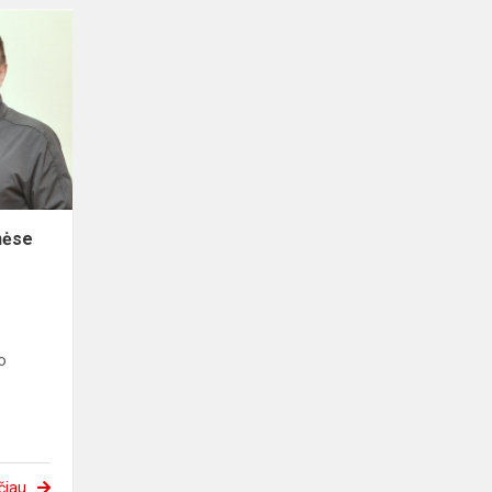
inėse
o
čiau