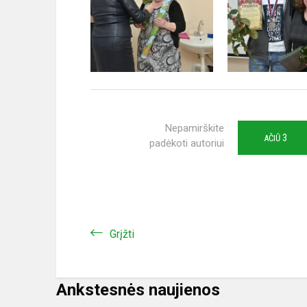
Nepamirškite
3
AČIŪ
padėkoti autoriui
Grįžti
Ankstesnės naujienos