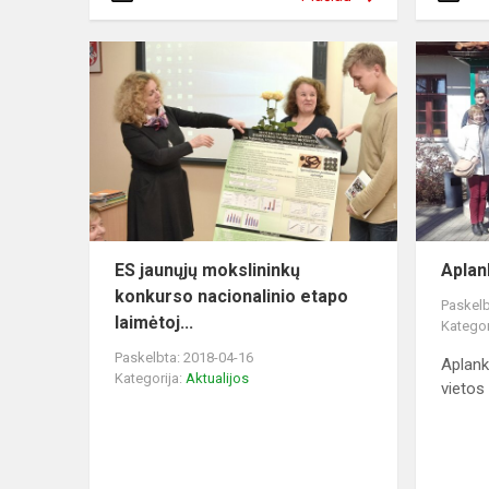
ES jaunųjų mokslininkų
Apla
konkurso nacionalinio etapo
Paskelb
laimėtoj...
Kategor
Paskelbta: 2018-04-16
Aplan
Kategorija:
Aktualijos
vietos