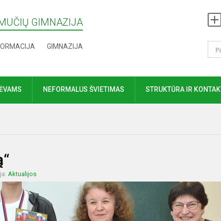
MUČIŲ GIMNAZIJA
FORMACIJA
GIMNAZIJA
TĖVAMS
NEFORMALUS ŠVIETIMAS
STRUKTŪRA IR KONTAK
ą“
ja:
Aktualijos