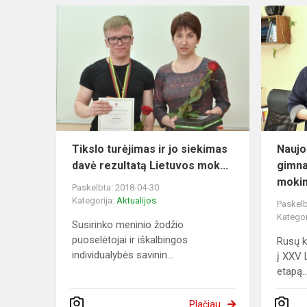
Tikslo turėjimas ir jo siekimas
Naujo
davė rezultatą Lietuvos mok...
gimna
mokini
Paskelbta: 2018-04-30
Kategorija:
Aktualijos
Paskelb
Kategor
Susirinko meninio žodžio
puoselėtojai ir iškalbingos
Rusų k
individualybės savinin...
į XXV 
etapą..
Plačiau