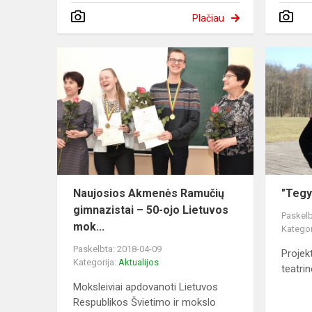
Plačiau
Naujosios Akmenės Ramučių
"Tegy
gimnazistai – 50-ojo Lietuvos
Paskelb
mok...
Kategor
Paskelbta: 2018-04-09
Projekt
Kategorija:
Aktualijos
teatrin
Moksleiviai apdovanoti Lietuvos
Respublikos Švietimo ir mokslo