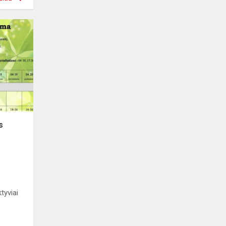
s
tyviai