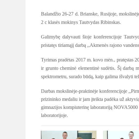
Balandžio 26-27 d. Brianske, Rusijoje, mokslinėje
2 c klasės mokinys Tautvydas Ribinskas.
Galimybę dalyvauti šioje konferencijoje Tautvyd
pristatęs tiriamąjį darbą ,,Akmenės rajono vanden
Tyrimas pradėtas 2017 m. kovo mėn., pratęstas 201
ir grunto cheminė elementinė sudėtis. Šį darbą mo
spektrometru, surado būdą, kaip galima išvalyti te
Darbas mokslinėje-praktinėje konferencijoje ,,Pirm
prizininko medaliu ir jam įteikta padėka už aktyvią
gimnazijos kompiuterinę laboratoriją NOVA5000 i
laboratorijoje.