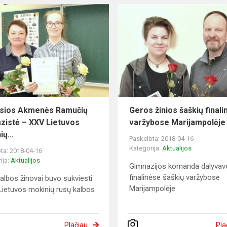
sios Akmenės Ramučių
Geros žinios šaškių final
zistė – XXV Lietuvos
varžybose Marijampolėje
ų...
Paskelbta: 2018-04-16
Kategorija:
Aktualijos
ta: 2018-04-16
ija:
Aktualijos
Gimnazijos komanda dalyvav
finalinėse šaškių varžybose
albos žinovai buvo sukviesti
Marijampolėje
Lietuvos mokinių rusų kalbos
.
Plačiau
Pla