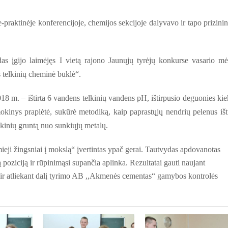
-praktinėje konferencijoje, chemijos sekcijoje dalyvavo ir tapo prizini
as įgijo laimėjęs I vietą rajono Jaunųjų tyrėjų konkurse vasario mė
s telkinių cheminė būklė“.
8 m. – ištirta 6 vandens telkinių vandens pH, ištirpusio deguonies kie
kinys praplėtė, sukūrė metodiką, kaip paprastųjų nendrių pelenus išti
lkinių gruntą nuo sunkiųjų metalų.
ieji žingsniai į mokslą“ įvertintas ypač gerai. Tautvydas apdovanotas
 poziciją ir rūpinimąsi supančia aplinka. Rezultatai gauti naujant
r atliekant dalį tyrimo AB ,,Akmenės cementas“ gamybos kontrolės