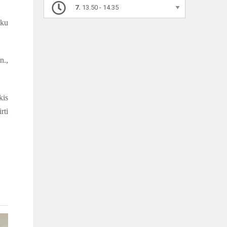
7.
13.50 - 14.35
nku
n.,
kis
rti