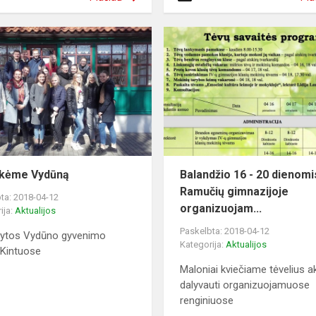
nkėme Vydūną
Balandžio 16 - 20 dienomi
Ramučių gimnazijoje
ta: 2018-04-12
organizuojam...
ija:
Aktualijos
Paskelbta: 2018-04-12
kytos Vydūno gyvenimo
Kategorija:
Aktualijos
 Kintuose
Maloniai kviečiame tėvelius ak
dalyvauti organizuojamuose
renginiuose