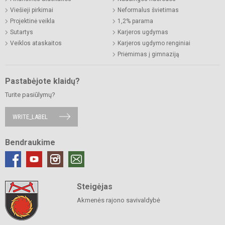
Viešieji pirkimai
Neformalus švietimas
Projektinė veikla
1,2% parama
Sutartys
Karjeros ugdymas
Veiklos ataskaitos
Karjeros ugdymo renginiai
Priėmimas į gimnaziją
Pastabėjote klaidų?
Turite pasiūlymų?
WRITE_LABEL
Bendraukime
Steigėjas
Akmenės rajono savivaldybė