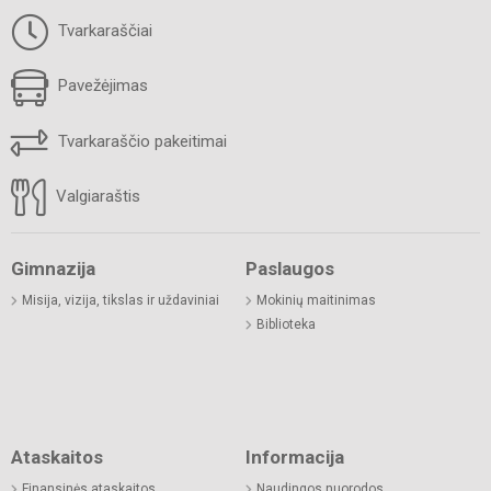
Tvarkaraščiai
Pavežėjimas
Tvarkaraščio pakeitimai
Valgiaraštis
Gimnazija
Paslaugos
Misija, vizija, tikslas ir uždaviniai
Mokinių maitinimas
Biblioteka
Ataskaitos
Informacija
Finansinės ataskaitos
Naudingos nuorodos