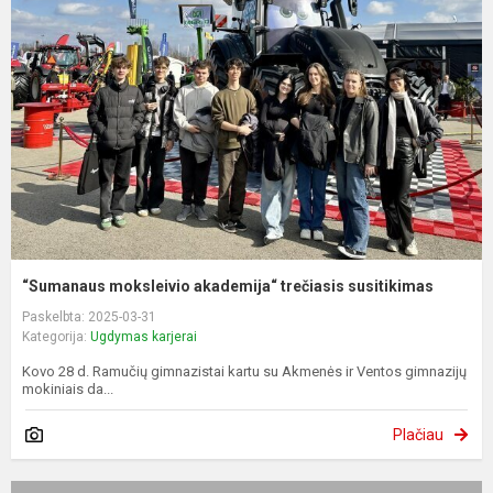
“Sumanaus moksleivio akademija“ trečiasis susitikimas
Paskelbta: 2025-03-31
Kategorija:
Ugdymas karjerai
Kovo 28 d. Ramučių gimnazistai kartu su Akmenės ir Ventos gimnazijų
mokiniais da...
Plačiau