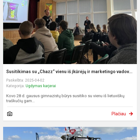
Susitikimas su „Chazz“ vienu iš įkūrėjų ir marketingo vadov...
Paskelbta: 2025-04-02
Kategorija:
Ugdymas karjerai
Kovo 28 d. gausus gimnazistų būrys susitiko su vienu iš lietuviškų
traškučių gam...
Plačiau