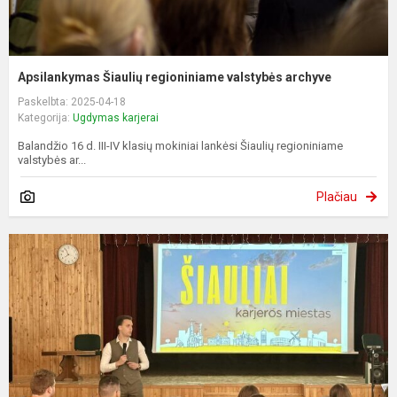
Apsilankymas Šiaulių regioniniame valstybės archyve
Paskelbta: 2025-04-18
Kategorija:
Ugdymas karjerai
Balandžio 16 d. III-IV klasių mokiniai lankėsi Šiaulių regioniniame
valstybės ar...
Plačiau