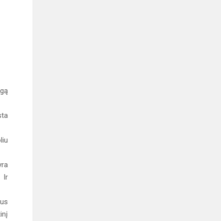
ngą
sta
liu
yra
 Ir
tus
inį