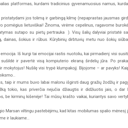
ualias platformas, kurdami tradicinius gyvenamuosius namus, kurd
, pristatydami jos tolimą ir garbingą kilmę (nepaprastas jausmas gird
savo pomėgius lietuviškai! Žinoma, virėme cepelinus, ragavome burokė
istatymas sutapo su pietų pertrauka ). Visų šalių dalyviai pristatė s
ką, dainas, šokius ir rūbus. Kūrybinių dirbtuvių metu nuo šokių siūb
mocija. Iš kurgi tai emocijai rastis nuotoliu, kai pirmadienį visi susit
ušildė ir pavertė visą kompiuterio ekraną širdelių jūra. Po praka
s ir mokytojus! Nušilę visi trypė klumpakojį. Bijojome – ar pavyks! Kai
veiksmo...
s, taip ir mums buvo labai malonu išgirsti daug gražių žodžių ir pag
ą tokio, kas priverčia nejučia džiaugtis ir didžiuotis jais, o dar 
os, be kirminų kišenėje! Tai mūsų krašto vaikai, kuriantys savo verty
gio Marsan viltingu pastebėjimu, kad kitas mobilumas spalio mėnesį 
me ir laukiame...