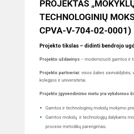
PROJEKTAS „MOKYKLŲ
TECHNOLOGINIŲ MOKSL
CPVA-V-704-02-0001)
Projekto tikslas
– didinti bendrojo ug
Projekto uždavinys
– modernizuoti gamtos ir t
Projekto partneriai:
visos šalies savivaldybės,
kolegijos ir universitetai.
Projekto įgyvendinimo metu yra vykdomos šio
Gamtos ir technologinių mokslų mokymo priem
Gamtos mokslų ir technologijų dalykams mo
procese metodikų parengimas;