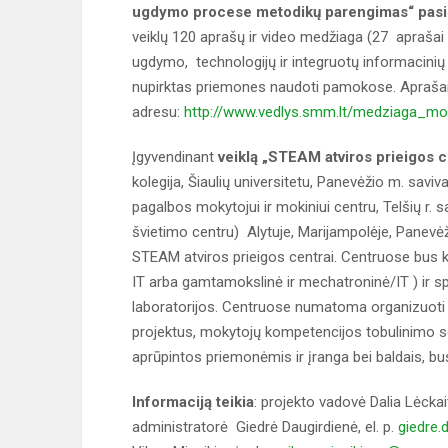
ugdymo procese metodikų parengimas“ pasi
veiklų 120 aprašų ir video medžiaga (27 aprašai
ugdymo, technologijų ir integruotų informacinių
nupirktas priemones naudoti pamokose. Aprašai 
adresu:
http://www.vedlys.smm.lt/medziaga_mo
Įgyvendinant
veiklą „STEAM atviros prieigos 
kolegija, Šiaulių universitetu, Panevėžio m. savi
pagalbos mokytojui ir mokiniui centru, Telšių r. s
švietimo centru) Alytuje, Marijampolėje, Panevėžy
STEAM atviros prieigos centrai. Centruose bus ku
IT arba gamtamokslinė ir mechatroninė/IT ) ir spe
laboratorijos. Centruose numatoma organizuoti
projektus, mokytojų kompetencijos tobulinimo s
aprūpintos priemonėmis ir įranga bei baldais, bu
Informaciją teikia
: projekto vadovė Dalia Lėckait
administratorė Giedrė Daugirdienė, el. p.
giedre.