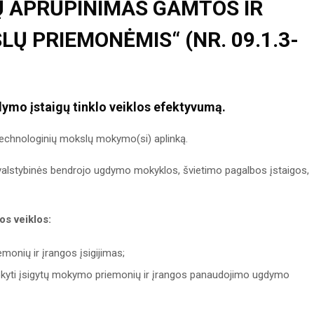
 APRŪPINIMAS GAMTOS IR
Ų PRIEMONĖMIS“ (NR. 09.1.3-
dymo įstaigų tinklo veiklos efektyvumą.
echnologinių mokslų mokymo(si) aplinką.
 valstybinės bendrojo ugdymo mokyklos, švietimo pagalbos įstaigos,
s veiklos:
onių ir įrangos įsigijimas;
kyti įsigytų mokymo priemonių ir įrangos panaudojimo ugdymo