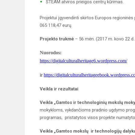
STEAM atviros prieigos centrų kūrimas.
Projektui įgyvendinti skirtos Europos regioninės
065 118,47 eurų.
Projekto trukmė
– 56 mėn. (2017 m. kovo 22 d. 
Nuorodos:
https://digitalculturalheritage6.wordpress.com/
ir
https://digitalculturalheritageebook.wordpress.c
Veikla ir rezultatai
Veikla „Gamtos ir technologinių mokslų moky
mokykloms, vykdančioms pradinio ugdymo progr
programas, pristatytos visos projekte numatyt
Veikla „Gamtos mokslų ir technologijų daly