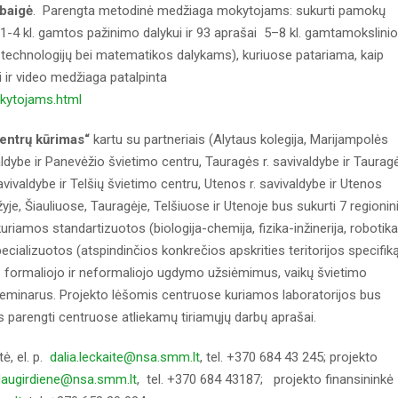
baigė
. Parengta metodinė medžiaga mokytojams: sukurti pamokų
 1-4 kl. gamtos pažinimo dalykui ir 93 aprašai 5–8 kl. gamtamokslinio
 technologijų bei matematikos dalykams), kuriuose patariama, kaip
ir video medžiaga patalpinta
kytojams.html
centrų kūrimas“
kartu su partneriais (Alytaus kolegija, Marijampolės
valdybe ir Panevėžio švietimo centru, Tauragės r. savivaldybe ir Taurag
avivaldybe ir Telšių švietimo centru, Utenos r. savivaldybe ir Utenos
je, Šiauliuose, Tauragėje, Telšiuose ir Utenoje bus sukurti 7 regionini
riamos standartizuotos (biologija-chemija, fizika-inžinerija, robotika
cializuotos (atspindinčios konkrečios apskrities teritorijos specifik
 formaliojo ir neformaliojo ugdymo užsiėmimus, vaikų švietimo
eminarus. Projekto lėšomis centruose kuriamos laboratorijos bus
s parengti centruose atliekamų tiriamųjų darbų aprašai.
ė, el. p.
dalia.leckaite@nsa.smm.lt
, tel. +370 684 43 245; projekto
daugirdiene@nsa.smm.lt
, tel. +370 684 43187; projekto finansininkė