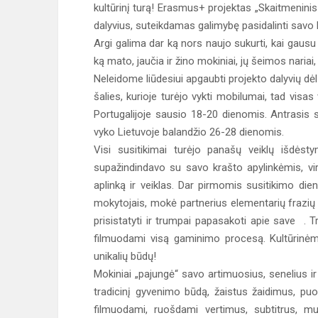
kultūrinį turą! Erasmus+ projektas „Skaitmeninis
dalyvius, suteikdamas galimybę pasidalinti savo
Argi galima dar ką nors naujo sukurti, kai gausu
ką mato, jaučia ir žino mokiniai, jų šeimos nariai, 
Neleidome liūdesiui apgaubti projekto dalyvių dėl 
šalies, kurioje turėjo vykti mobilumai, tad visas
Portugalijoje sausio 18-20 dienomis. Antrasis 
vyko Lietuvoje balandžio 26-28 dienomis.
Visi susitikimai turėjo panašų veiklų išdėst
supažindindavo su savo krašto apylinkėmis, v
aplinką ir veiklas. Dar pirmomis susitikimo di
mokytojais, mokė partnerius elementarių frazių
prisistatyti ir trumpai papasakoti apie save .
filmuodami visą gaminimo procesą. Kultūrinėms 
unikalių būdų!
Mokiniai „pajungė“ savo artimuosius, senelius ir
tradicinį gyvenimo būdą, žaistus žaidimus, puose
filmuodami, ruošdami vertimus, subtitrus, mu