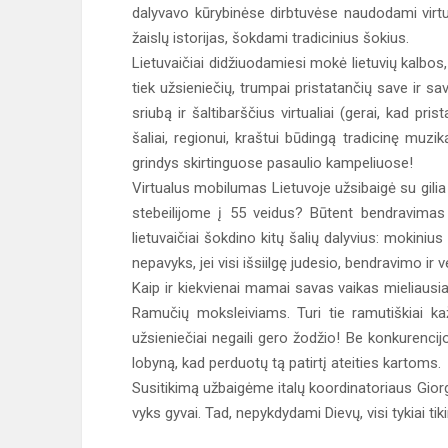
dalyvavo kūrybinėse dirbtuvėse naudodami virt
žaislų istorijas, šokdami tradicinius šokius.
Lietuvaičiai didžiuodamiesi mokė lietuvių kalbos
tiek užsieniečių, trumpai pristatančių save ir 
sriubą ir šaltibarščius virtualiai (gerai, kad pr
šaliai, regionui, kraštui būdingą tradicinę muzi
grindys skirtinguose pasaulio kampeliuose!
Virtualus mobilumas Lietuvoje užsibaigė su gilia e
stebeilijome į 55 veidus? Būtent bendravimas s
lietuvaičiai šokdino kitų šalių dalyvius: mokiniu
nepavyks, jei visi išsiilgę judesio, bendravimo ir 
Kaip ir kiekvienai mamai savas vaikas mieliausia
Ramučių moksleiviams. Turi tie ramutiškiai kažk
užsieniečiai negaili gero žodžio! Be konkurencij
lobyną, kad perduotų tą patirtį ateities kartoms.
Susitikimą užbaigėme italų koordinatoriaus Gior
vyks gyvai. Tad, nepykdydami Dievų, visi tykiai tiki