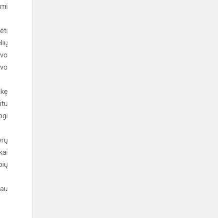
ami
ėti
lių
avo
avo
ikę
itu
pgi
yrų
kai
bių
jau