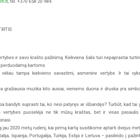
m.lt
, tel. +370 658 20 984.
IRTIS
ertybes ir savo krašto pažinimą. Kiekviena šalis turi nepaprastai turti
etų perduodamą kartoms.
 vėliau tampa kiekvieno savastimi, asmenine vertybe. Ir tai vyk
 gražiausia muzika kito ausiai, vieniems duona ir druska yra simbo
kia bandyti suprasti tai, ko nesi patyręs ar išbandęs? Turbūt, kad tai 
 vertybes puoselėja ne tik mūsų kraštas, bet ir visas pasaulis.
riasi.
ą jau 2020 metų rudenį, kai pirmą kartą susitikome aptarti dvejus me
ja, Ispanija, Portugalija, Turkija, Estija ir Lietuva – pasileido į pažint