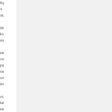
lių
es.
ai,
ėje
yko
mas
iai
osi
apę
kai
lus
ado
us,
iai
iai