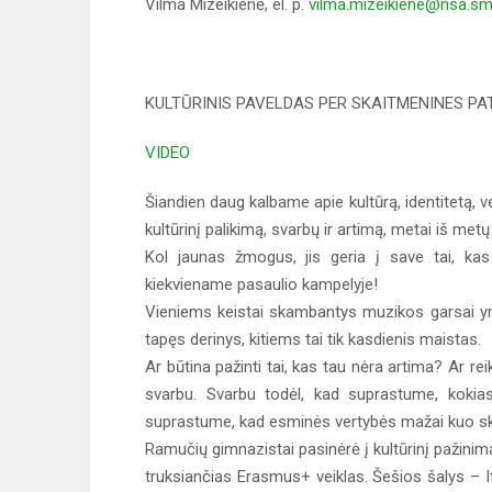
Vilma Mizeikienė, el. p.
vilma.mizeikiene@nsa.sm
KULTŪRINIS PAVELDAS PER SKAITMENINES PAT
VIDEO
Šiandien daug kalbame apie kultūrą, identitetą, v
kultūrinį palikimą, svarbų ir artimą, metai iš m
Kol jaunas žmogus, jis geria į save tai, kas
kiekviename pasaulio kampelyje!
Vieniems keistai skambantys muzikos garsai yra
tapęs derinys, kitiems tai tik kasdienis maistas.
Ar būtina pažinti tai, kas tau nėra artima? Ar rei
svarbu. Svarbu todėl, kad suprastume, kokias
suprastume, kad esminės vertybės mažai kuo ski
Ramučių gimnazistai pasinėrė į kultūrinį pažinim
truksiančias Erasmus+ veiklas. Šešios šalys – Itali