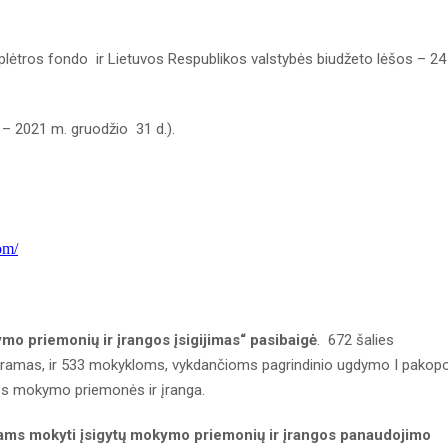
 plėtros fondo ir Lietuvos Respublikos valstybės biudžeto lėšos – 24
– 2021 m. gruodžio 31 d.).
om/
mo priemonių ir įrangos įsigijimas“ pasibaigė
. 672 šalies
amas, ir 533 mokykloms, vykdančioms pagrindinio ugdymo I pakop
os mokymo priemonės ir įranga.
kams mokyti įsigytų mokymo priemonių ir įrangos panaudojimo