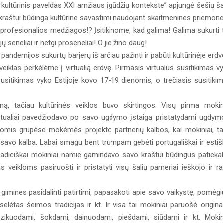
 kultūrinis paveldas XXI amžiaus įgūdžių kontekste” apjungė šešių ša
 kraštui būdinga kultūrine savastimi naudojant skaitmenines priemon
 profesionalios medžiagos!? Įsitikinome, kad galima! Galima sukurti t
jų seneliai ir netgi proseneliai! O jie žino daug!
pandemijos sukurtų barjerų iš arčiau pažinti ir pabūti kultūrinėje erdv
 veiklas perkėlėme į virtualią erdvę. Pirmasis virtualus susitikimas v
susitikimas vyko Estijoje kovo 17-19 dienomis, o trečiasis susitiki
ymą, tačiau kultūrinės veiklos buvo skirtingos. Visų pirma mokin
irtualiai pavedžiodavo po savo ugdymo įstaigą pristatydami ugdym
enomis grupėse mokėmės projekto partnerių kalbos, kai mokiniai, t
 savo kalba. Labai smagu bent trumpam gebėti portugališkai ir estiš
 Tradiciškai mokiniai namie gamindavo savo kraštui būdingus patieka
veikloms pasiruošti ir pristatyti visų šalių parneriai ieškojo ir r
 gimines pasidalinti patirtimi, papasakoti apie savo vaikystę, pomėgi
lėtas šeimos tradicijas ir kt. Ir visa tai mokiniai paruošė original
zikuodami, šokdami, dainuodami, piešdami, siūdami ir kt. Mokin