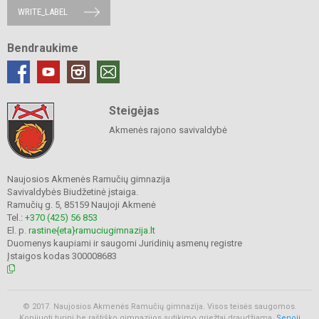
WRITE_LABEL
Bendraukime
Steigėjas
Akmenės rajono savivaldybė
Naujosios Akmenės Ramučių gimnazija
Savivaldybės Biudžetinė įstaiga.
Ramučių g. 5, 85159 Naujoji Akmenė
Tel.:
+370 (425) 56 853
El. p.
rastine{eta}ramuciugimnazija.lt
Duomenys kaupiami ir saugomi Juridinių asmenų registre
Įstaigos kodas 300008683
© 2017. Naujosios Akmenės Ramučių gimnazija. Visos teisės saugomos.
Kopijuoti turinį be raštiško gimnazijos sutikimo griežtai draudžiama.
Senoji