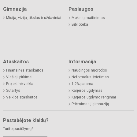
Gimnazija
Paslaugos
Misija, vizija, tikslas ir uždaviniai
Mokinių maitinimas
Biblioteka
Ataskaitos
Informacija
Finansinės ataskaitos
Naudingos nuorodos
Viešieji pirkimai
Neformalus švietimas
Projektinė veikla
1,2% parama
Sutartys
Karjeros ugdymas
Veiklos ataskaitos
Karjeros ugdymo renginiai
Priėmimas į gimnaziją
Pastabėjote klaidų?
Turite pasiūlymų?