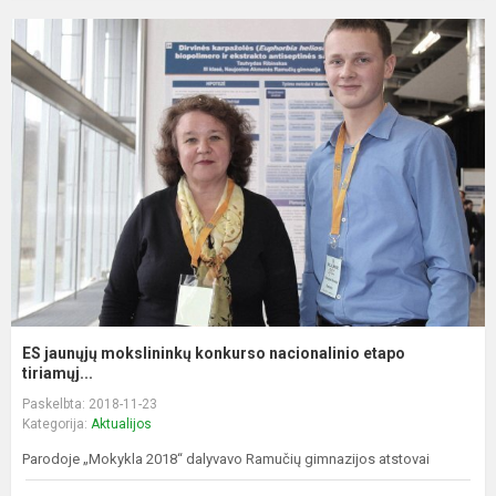
ES jaunųjų mokslininkų konkurso nacionalinio etapo
tiriamųj...
Paskelbta: 2018-11-23
Kategorija:
Aktualijos
Parodoje „Mokykla 2018“ dalyvavo Ramučių gimnazijos atstovai