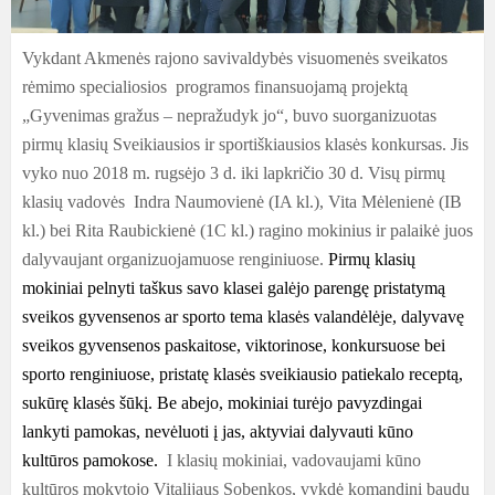
Vykdant Akmenės rajono savivaldybės visuomenės sveikatos
rėmimo specialiosios programos finansuojamą projektą
„Gyvenimas gražus – nepražudyk jo“, buvo suorganizuotas
pirmų klasių Sveikiausios ir sportiškiausios klasės konkursas. Jis
vyko nuo 2018 m. rugsėjo 3 d. iki lapkričio 30 d. Visų pirmų
klasių vadovės Indra Naumovienė (IA kl.), Vita Mėlenienė (IB
kl.) bei Rita Raubickienė (1C kl.) ragino mokinius ir palaikė juos
dalyvaujant organizuojamuose renginiuose.
Pirmų klasių
mokiniai pelnyti taškus savo klasei galėjo
parengę pristatymą
sveikos gyvensenos ar sporto tema klasės valandėlėje, dalyvavę
sveikos gyvensenos paskaitose, viktorinose, konkursuose bei
sporto renginiuose, pristatę klasės sveikiausio patiekalo receptą,
sukūrę klasės šūkį. Be abejo, mokiniai turėjo pavyzdingai
lankyti pamokas, nevėluoti į jas, aktyviai dalyvauti kūno
kultūros pamokose.
I klasių mokiniai, vadovaujami kūno
kultūros mokytojo Vitalijaus Sobenkos, vykdė komandinį baudų