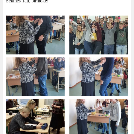
Sėkmės Tau, pirmoke
!