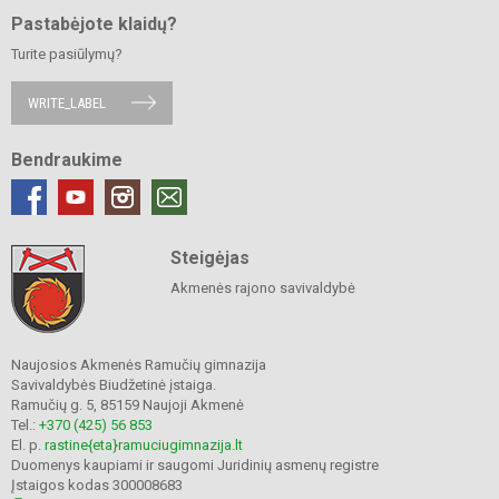
Pastabėjote klaidų?
Turite pasiūlymų?
WRITE_LABEL
Bendraukime
Steigėjas
Akmenės rajono savivaldybė
Naujosios Akmenės Ramučių gimnazija
Savivaldybės Biudžetinė įstaiga.
Ramučių g. 5, 85159 Naujoji Akmenė
Tel.:
+370 (425) 56 853
El. p.
rastine{eta}ramuciugimnazija.lt
Duomenys kaupiami ir saugomi Juridinių asmenų registre
Įstaigos kodas 300008683