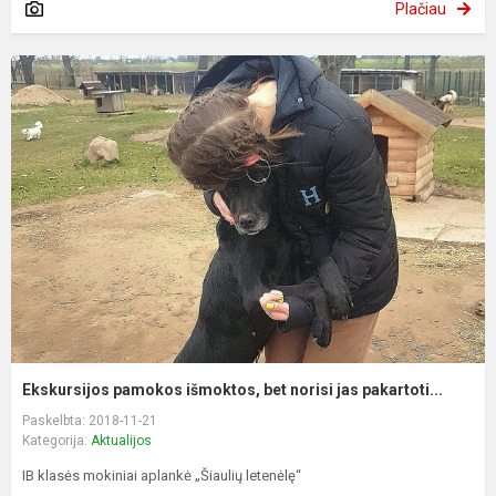
Plačiau
Ekskursijos pamokos išmoktos, bet norisi jas pakartoti...
Paskelbta: 2018-11-21
Kategorija:
Aktualijos
IB klasės mokiniai aplankė „Šiaulių letenėlę“