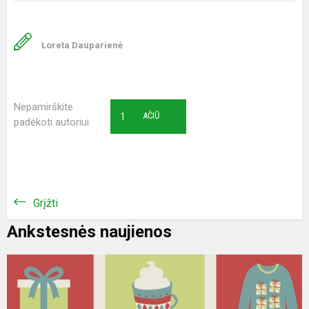
Loreta Dauparienė
Nepamirškite
1
AČIŪ
padėkoti autoriui
Grįžti
Ankstesnės naujienos