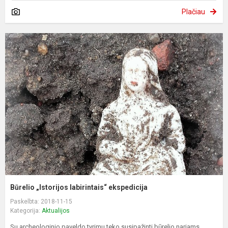
Plačiau
Būrelio „Istorijos labirintais“ ekspedicija
Paskelbta: 2018-11-15
Kategorija:
Aktualijos
Su archeologinio paveldo tyrimu teko susipažinti būrelio nariams