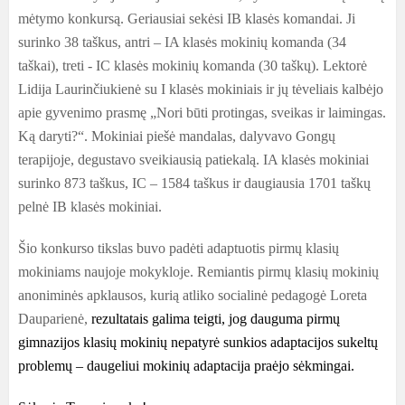
mėtymo konkursą. Geriausiai sekėsi IB klasės komandai. Ji
surinko 38 taškus, antri – IA klasės mokinių komanda (34
taškai), treti - IC klasės mokinių komanda (30 taškų). Lektorė
Lidija Laurinčiukienė su I klasės mokiniais ir jų tėveliais kalbėjo
apie gyvenimo prasmę „Nori būti protingas, sveikas ir laimingas.
Ką daryti?“. Mokiniai piešė mandalas, dalyvavo Gongų
terapijoje, degustavo sveikiausią patiekalą. IA klasės mokiniai
surinko 873 taškus, IC – 1584 taškus ir daugiausia 1701 taškų
pelnė IB klasės mokiniai.
Šio konkurso tikslas buvo padėti adaptuotis pirmų klasių
mokiniams naujoje mokykloje. Remiantis pirmų klasių mokinių
anoniminės apklausos, kurią atliko socialinė pedagogė Loreta
Dauparienė,
rezultatais galima teigti, jog dauguma pirmų
gimnazijos klasių mokinių nepatyrė sunkios adaptacijos sukeltų
problemų – daugeliui mokinių adaptacija praėjo sėkmingai.