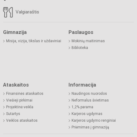
Valgiaraštis
Gimnazija
Paslaugos
Misija, vizija, tikslas ir uždaviniai
Mokinių maitinimas
Biblioteka
Ataskaitos
Informacija
Finansinės ataskaitos
Naudingos nuorodos
Viešieji pirkimai
Neformalus švietimas
Projektinė veikla
1,2% parama
Sutartys
Karjeros ugdymas
Veiklos ataskaitos
Karjeros ugdymo renginiai
Priėmimas į gimnaziją