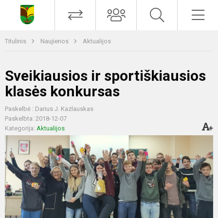
Titulinis
Naujienos
Aktualijos
Sveikiausios ir sportiškiausios
klasės konkursas
Paskelbė : Darius J. Kazlauskas
Paskelbta: 2018-12-07
Kategorija:
Aktualijos