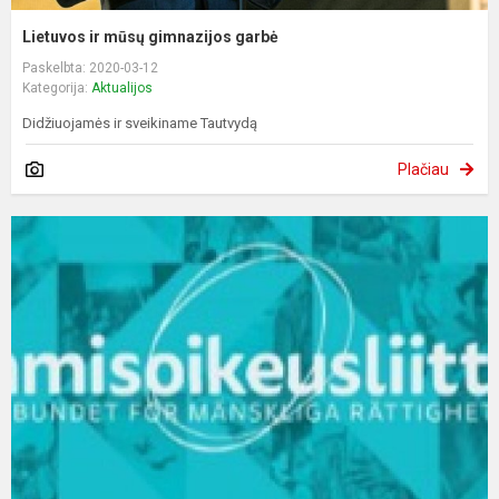
Lietuvos ir mūsų gimnazijos garbė
Paskelbta: 2020-03-12
Kategorija:
Aktualijos
Didžiuojamės ir sveikiname Tautvydą
Plačiau