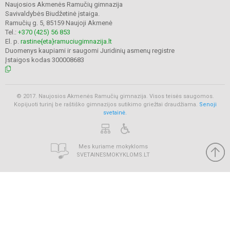
Naujosios Akmenės Ramučių gimnazija
Savivaldybės Biudžetinė įstaiga.
Ramučių g. 5, 85159 Naujoji Akmenė
Tel.:
+370 (425) 56 853
El. p.
rastine{eta}ramuciugimnazija.lt
Duomenys kaupiami ir saugomi Juridinių asmenų registre
Įstaigos kodas 300008683
© 2017. Naujosios Akmenės Ramučių gimnazija. Visos teisės saugomos.
Kopijuoti turinį be raštiško gimnazijos sutikimo griežtai draudžiama.
Senoji
svetainė.
Mes kuriame mokykloms
SVETAINESMOKYKLOMS.LT