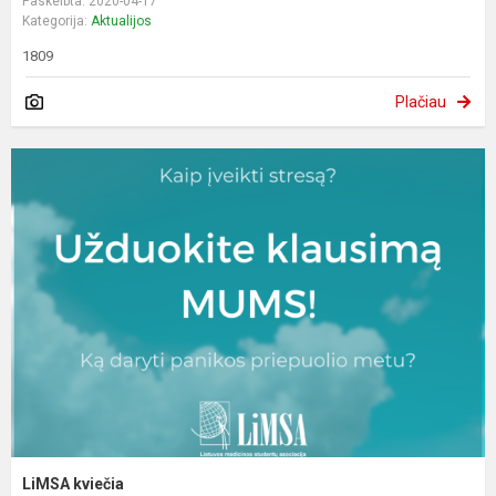
Paskelbta: 2020-04-17
Kategorija:
Aktualijos
1809
Plačiau
LiMSA kviečia