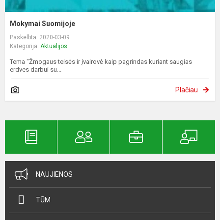
Mokymai Suomijoje
Paskelbta: 2020-03-09
Kategorija:
Aktualijos
Tema "Žmogaus teisės ir įvairovė kaip pagrindas kuriant saugias
erdves darbui su...
Plačiau
NAUJIENOS
TŪM