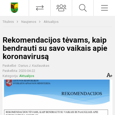
Titulinis
Naujienos
Aktualijos
Rekomendacijos tėvams, kaip
bendrauti su savo vaikais apie
koronavirusą
Paskelbė : Darius J. Kazlauskas
Paskelbta: 2020-04-22
Kategorija:
Aktualijos