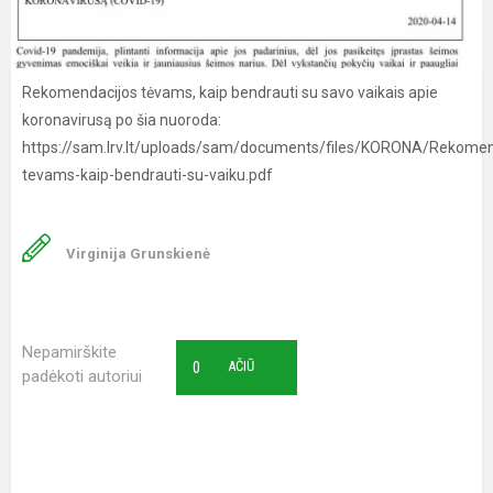
Rekomendacijos tėvams, kaip bendrauti su savo vaikais apie
koronavirusą po šia nuoroda:
https://sam.lrv.lt/uploads/sam/documents/files/KORONA/Rekomen
tevams-kaip-bendrauti-su-vaiku.pdf
Virginija Grunskienė
Nepamirškite
0
AČIŪ
padėkoti autoriui