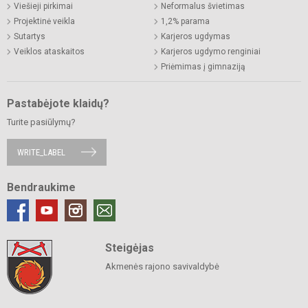
Viešieji pirkimai
Neformalus švietimas
Projektinė veikla
1,2% parama
Sutartys
Karjeros ugdymas
Veiklos ataskaitos
Karjeros ugdymo renginiai
Priėmimas į gimnaziją
Pastabėjote klaidų?
Turite pasiūlymų?
WRITE_LABEL
Bendraukime
Steigėjas
Akmenės rajono savivaldybė