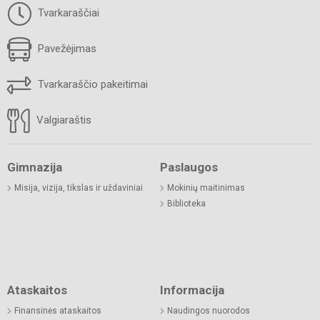
Tvarkaraščiai
Pavežėjimas
Tvarkaraščio pakeitimai
Valgiaraštis
Gimnazija
Paslaugos
Misija, vizija, tikslas ir uždaviniai
Mokinių maitinimas
Biblioteka
Ataskaitos
Informacija
Finansinės ataskaitos
Naudingos nuorodos