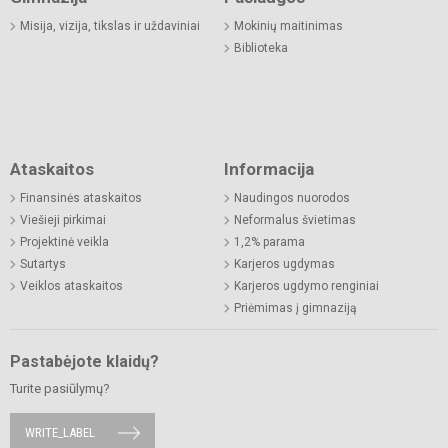
Misija, vizija, tikslas ir uždaviniai
Mokinių maitinimas
Biblioteka
Ataskaitos
Informacija
Finansinės ataskaitos
Naudingos nuorodos
Viešieji pirkimai
Neformalus švietimas
Projektinė veikla
1,2% parama
Sutartys
Karjeros ugdymas
Veiklos ataskaitos
Karjeros ugdymo renginiai
Priėmimas į gimnaziją
Pastabėjote klaidų?
Turite pasiūlymų?
WRITE_LABEL