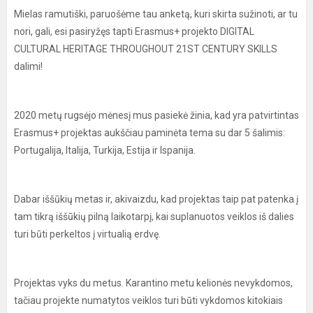
Mielas ramutiški, paruošėme tau anketą, kuri skirta sužinoti, ar tu
nori, gali, esi pasiryžęs tapti Erasmus+ projekto DIGITAL
CULTURAL HERITAGE THROUGHOUT 21ST CENTURY SKILLS
dalimi!
2020 metų rugsėjo mėnesį mus pasiekė žinia, kad yra patvirtintas
Erasmus+ projektas aukščiau paminėta tema su dar 5 šalimis:
Portugalija, Italija, Turkija, Estija ir Ispanija.
Dabar iššūkių metas ir, akivaizdu, kad projektas taip pat patenka į
tam tikrą iššūkių pilną laikotarpį, kai suplanuotos veiklos iš dalies
turi būti perkeltos į virtualią erdvę.
Projektas vyks du metus. Karantino metu kelionės nevykdomos,
tačiau projekte numatytos veiklos turi būti vykdomos kitokiais