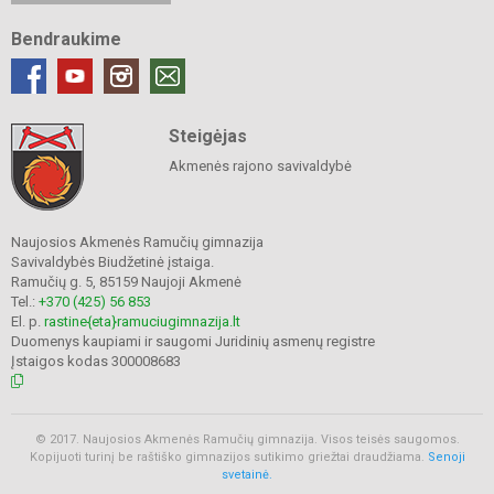
Bendraukime
Steigėjas
Akmenės rajono savivaldybė
Naujosios Akmenės Ramučių gimnazija
Savivaldybės Biudžetinė įstaiga.
Ramučių g. 5, 85159 Naujoji Akmenė
Tel.:
+370 (425) 56 853
El. p.
rastine{eta}ramuciugimnazija.lt
Duomenys kaupiami ir saugomi Juridinių asmenų registre
Įstaigos kodas 300008683
© 2017. Naujosios Akmenės Ramučių gimnazija. Visos teisės saugomos.
Kopijuoti turinį be raštiško gimnazijos sutikimo griežtai draudžiama.
Senoji
svetainė.