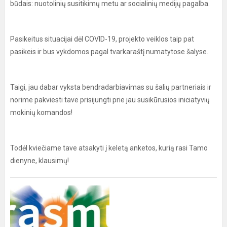
būdais: nuotolinių susitikimų metu ar socialinių medijų pagalba.
Pasikeitus situacijai dėl COVID-19, projekto veiklos taip pat
pasikeis ir bus vykdomos pagal tvarkaraštį numatytose šalyse.
Taigi, jau dabar vyksta bendradarbiavimas su šalių partneriais ir
norime pakviesti tave prisijungti prie jau susikūrusios iniciatyvių
mokinių komandos!
Todėl kviečiame tave atsakyti į keletą anketos, kurią rasi Tamo
dienyne, klausimų!