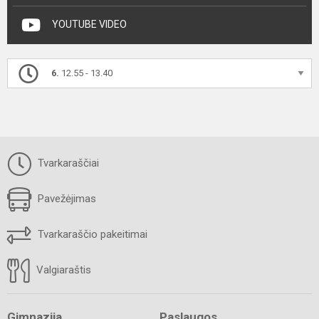
YOUTUBE VIDEO
6.
12.55 - 13.40
Tvarkaraščiai
Pavežėjimas
Tvarkaraščio pakeitimai
Valgiaraštis
Gimnazija
Paslaugos