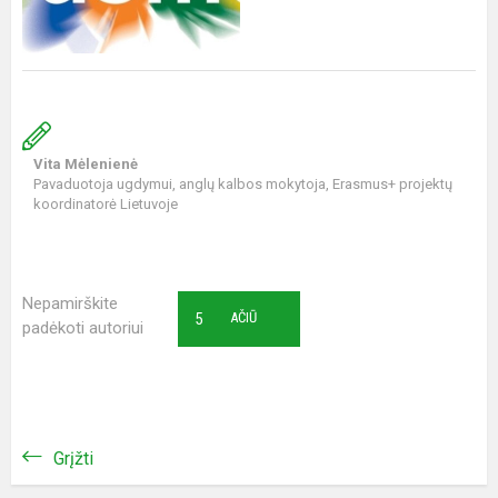
Vita Mėlenienė
Pavaduotoja ugdymui, anglų kalbos mokytoja, Erasmus+ projektų
koordinatorė Lietuvoje
Nepamirškite
5
AČIŪ
padėkoti autoriui
Grįžti