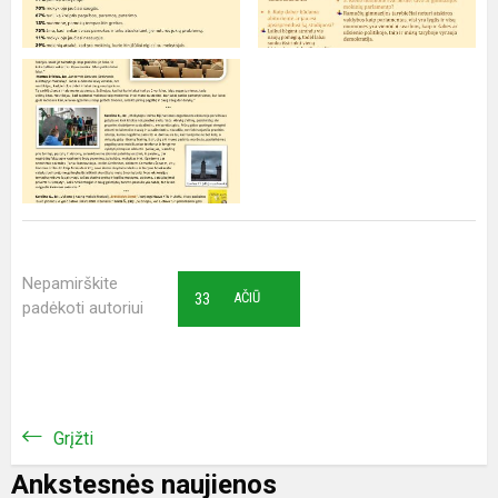
Nepamirškite
33
AČIŪ
padėkoti autoriui
Grįžti
Ankstesnės naujienos