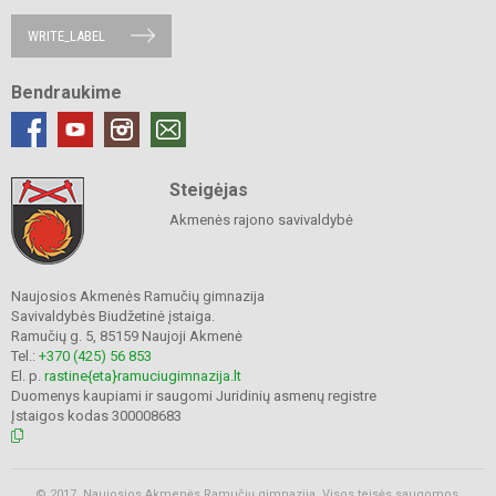
WRITE_LABEL
Bendraukime
Steigėjas
Akmenės rajono savivaldybė
Naujosios Akmenės Ramučių gimnazija
Savivaldybės Biudžetinė įstaiga.
Ramučių g. 5, 85159 Naujoji Akmenė
Tel.:
+370 (425) 56 853
El. p.
rastine{eta}ramuciugimnazija.lt
Duomenys kaupiami ir saugomi Juridinių asmenų registre
Įstaigos kodas 300008683
© 2017. Naujosios Akmenės Ramučių gimnazija. Visos teisės saugomos.