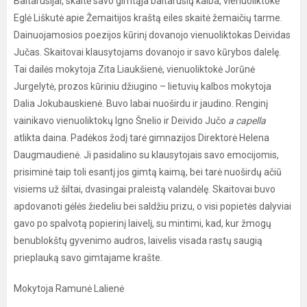
Baltarusijai, skaitė savo gimtąja baltarusių kalba, vienuoliktokė
Eglė Liškutė apie Žemaitijos kraštą eiles skaitė žemaičių tarme.
Dainuojamosios poezijos kūrinį dovanojo vienuoliktokas Deividas
Jučas. Skaitovai klausytojams dovanojo ir savo kūrybos dalelę.
Tai dailės mokytoja Zita Liaukšienė, vienuoliktokė Jorūnė
Jurgelytė, prozos kūriniu džiugino – lietuvių kalbos mokytoja
Dalia Jokubauskienė. Buvo labai nuoširdu ir jaudino. Renginį
vainikavo vienuoliktokų Igno Šnelio ir Deivido Jučo
a capella
atlikta daina. Padėkos žodį tarė gimnazijos Direktorė Helena
Daugmaudienė. Ji pasidalino su klausytojais savo emocijomis,
prisiminė taip toli esantį jos gimtą kaimą, bei tarė nuoširdų ačiū
visiems už šiltai, dvasingai praleistą valandėlę. Skaitovai buvo
apdovanoti gėlės žiedeliu bei saldžiu prizu, o visi popietės dalyviai
gavo po spalvotą popierinį laivelį, su mintimi, kad, kur žmogų
benublokštų gyvenimo audros, laivelis visada rastų saugią
prieplauką savo gimtajame krašte.
Mokytoja Ramunė Lalienė