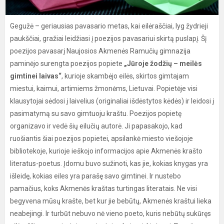
Gegužė – geriausias pavasario metas, kai eilėraščiai, lyg žydrieji
paukščiai, gražiai leidžiasi į poezijos pavasariui skirtą puslapį. Šį
poezijos pavasarį Naujosios Akmenės Ramučių gimnazija
paminėjo surengta poezijos popiete
„
Jūroje žodžių – meilės
gimtinei laivas“
, kurioje skambėjo eilės, skirtos gimtajam
miestui, kaimui, artimiems žmonėms, Lietuvai. Popietėje visi
klausytojai sėdosi į laivelius (originaliai išdėstytos kėdės) ir leidosi į
pasimatymą su savo gimtuoju kraštu. Poezijos popietę
organizavo ir vedė šių eilučių autorė. Ji papasakojo, kad
ruošiantis šiai poezijos popietei, apsilankė miesto viešojoje
bibliotekoje, kurioje ieškojo informacijos apie Akmenės krašto
literatus-poetus. Įdomu buvo sužinoti, kas jie, kokias knygas yra
išleidę, kokias eiles yra parašę savo gimtinei. Ir nustebo
pamačius, koks Akmenės kraštas turtingas literatais. Ne visi
begyvena mūsų krašte, bet kur jie bebūtų, Akmenės kraštui lieka
neabejingi. Ir turbūt nebuvo nė vieno poeto, kuris nebūtų sukūręs