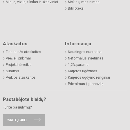
Misija, vizija, tikslas ir uždaviniai
Mokinių maitinimas
Biblioteka
Ataskaitos
Informacija
Finansinės ataskaitos
Naudingos nuorodos
Viešieji pirkimai
Neformalus švietimas
Projektinė veikla
1,2% parama
Sutartys
Karjeros ugdymas
Veiklos ataskaitos
Karjeros ugdymo renginiai
Priėmimas į gimnaziją
Pastabėjote klaidų?
Turite pasiūlymų?
WRITE_LABEL