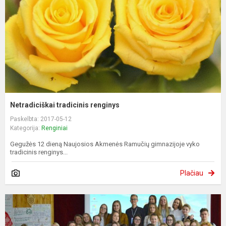
Netradiciškai tradicinis renginys
Paskelbta: 2017-05-12
Kategorija:
Renginiai
Gegužės 12 dieną Naujosios Akmenės Ramučių gimnazijoje vyko
tradicinis renginys...
Plačiau