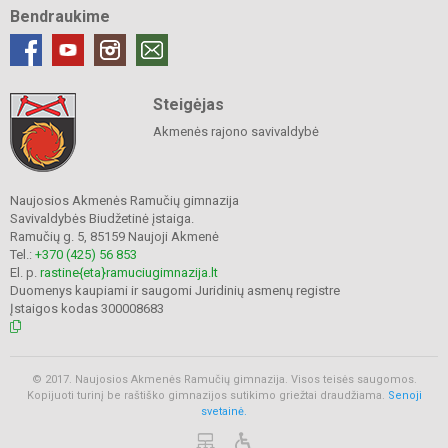
Bendraukime
Steigėjas
Akmenės rajono savivaldybė
Naujosios Akmenės Ramučių gimnazija
Savivaldybės Biudžetinė įstaiga.
Ramučių g. 5, 85159 Naujoji Akmenė
Tel.:
+370 (425) 56 853
El. p.
rastine{eta}ramuciugimnazija.lt
Duomenys kaupiami ir saugomi Juridinių asmenų registre
Įstaigos kodas 300008683
© 2017. Naujosios Akmenės Ramučių gimnazija. Visos teisės saugomos.
Kopijuoti turinį be raštiško gimnazijos sutikimo griežtai draudžiama.
Senoji
svetainė.