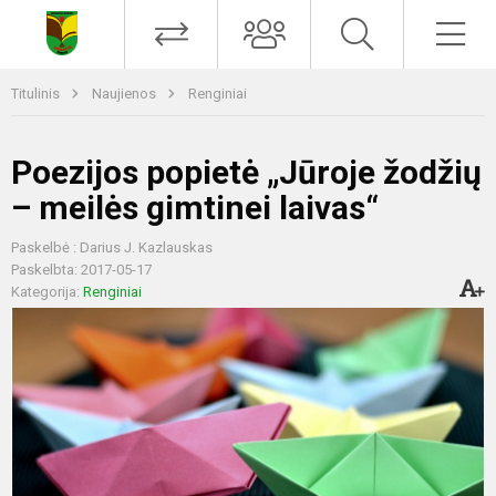
Titulinis
Naujienos
Renginiai
Poezijos popietė „Jūroje žodžių
– meilės gimtinei laivas“
Paskelbė : Darius J. Kazlauskas
Paskelbta: 2017-05-17
Kategorija:
Renginiai