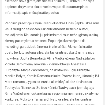
eilėraščio savo gimtajam miestui ar kaimui, Lietuvai. Poezijos
popietės dalyviams skaidrėse buvo pateikta sutrumpinta
informacija apie mūsų krašto poetus.
Renginio pradžioje ir vėliau vienuoliktokas Linas Šepkauskas mus
visus džiugino saksofonu skleidžiamomis užsienio autorių
melodijomis. Klausantis jų, prisiminimai mus nešė į gimtą kraštą,
kiemą, pas mylimus žmones. Popietėje skambėjo ne tik
melodingi garsai, bet, žinoma, ir eilėraščiai. Akmenės krašto
poetų bei kitų autorių eiles, skirtas gimtinei, skaitė gimnazijos
mokytojai Judita Bernotaitė, Alina Vaitkevičienė, Nadiežda Loc,
Violeta Serbintienė, mokiniai - vienuoliktokės Anastasija
Jurgaitytė, Marija Zarembaitė, dešimtokės Rugilė Urbutytė,
Monika Balytė, Kamilė Ramanauskaitė. Prozos kūrinį, ištrauką iš I.
Mero romano „Lygiosios trunka akimirką“, skaitė devintokas
Tautvydas Ribinskas. Su šiuo kūriniu Tautvydas ir jo mokytoja
Rima Vaičiulienė
nuskynė laurus regioniniame meninio skaitymo
konkurse. Mokytoja Tamara Chlystova eiles, skirtas gimtinei