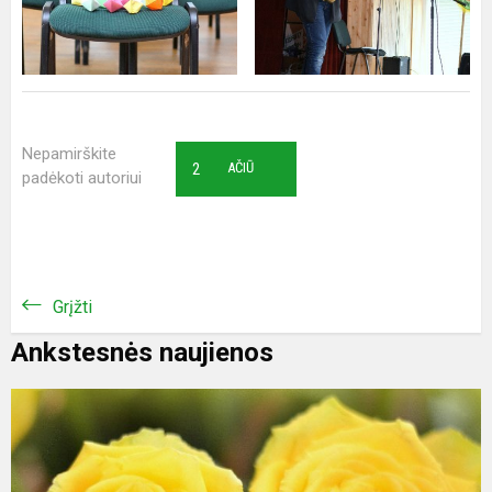
Nepamirškite
2
AČIŪ
padėkoti autoriui
Grįžti
Ankstesnės naujienos