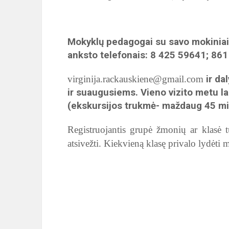
Mokyklų pedagogai su savo mokiniais
anksto telefonais: 8 425 59641; 861
virginija.rackauskiene@gmail.com
ir da
ir suaugusiems. Vieno vizito metu l
(ekskursijos trukmė- maždaug 45 mi
Registruojantis grupė žmonių ar klasė tur
atsivežti. Kiekvieną klasę privalo lydėti 