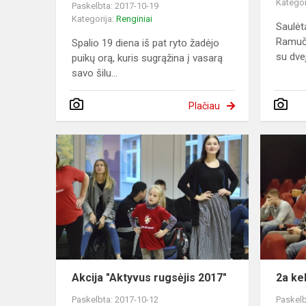
Kategor
Paskelbta: 2017-10-19
Kategorija:
Renginiai
Saulėt
Ramuči
Spalio 19 diena iš pat ryto žadėjo
su dve
puikų orą, kuris sugrąžina į vasarą
savo šilu...
Plačiau
Akcija "Aktyvus rugsėjis 2017"
2a kel
Paskelbta: 2017-10-12
Paskelb