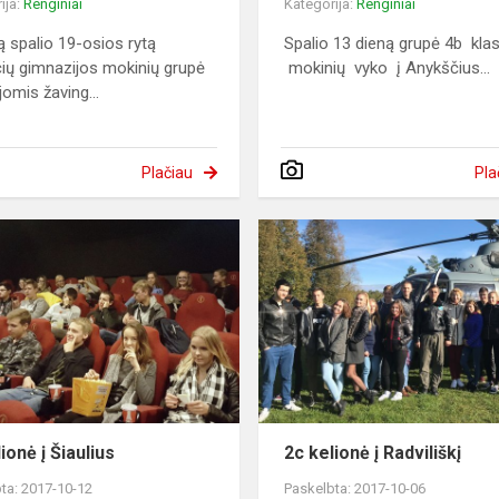
ija:
Renginiai
Kategorija:
Renginiai
ą spalio 19-osios rytą
Spalio 13 dieną grupė 4b kla
ų gimnazijos mokinių grupė
mokinių vyko į Anykščius...
jomis žaving...
Plačiau
Pla
ionė į Šiaulius
2c kelionė į Radviliškį
ta: 2017-10-12
Paskelbta: 2017-10-06