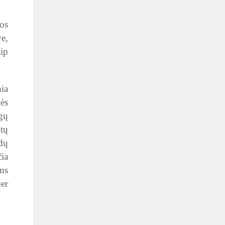
dos
ve,
aip
mia
ės
gų
itų
dų
čia
ėms
per