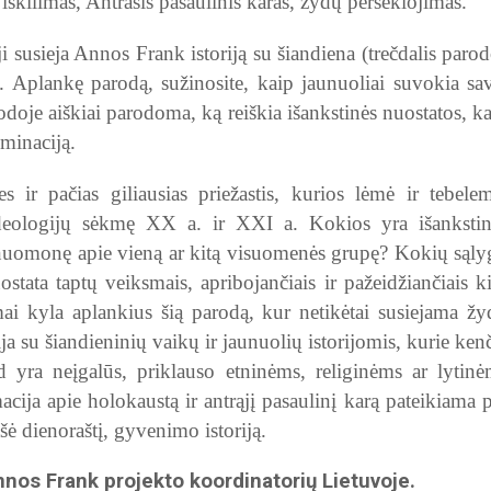
iškilimas, Antrasis pasaulinis karas, žydų persekiojimas.
 ji susieja Annos Frank istoriją su šiandiena (trečdalis paro
. Aplankę parodą, sužinosite, kaip jaunuoliai suvokia sa
rodoje aiškiai parodoma, ką reiškia išankstinės nuostatos, k
riminaciją.
s ir pačias giliausias priežastis, kurios lėmė ir tebele
deologijų sėkmę XX a. ir XXI a. Kokios yra išankstin
uomonę apie vieną ar kitą visuomenės grupę? Kokių sąly
stata taptų veiksmais, apribojančiais ir pažeidžiančiais k
ai kyla aplankius šią parodą, kur netikėtai susiejama žy
 su šiandieninių vaikų ir jaunuolių istorijomis, kurie ken
ad yra neįgalūs, priklauso etninėms, religinėms ar lytin
ja apie holokaustą ir antrąjį pasaulinį karą pateikiama 
ė dienoraštį, gyvenimo istoriją.
nnos Frank projekto koordinatorių Lietuvoje.