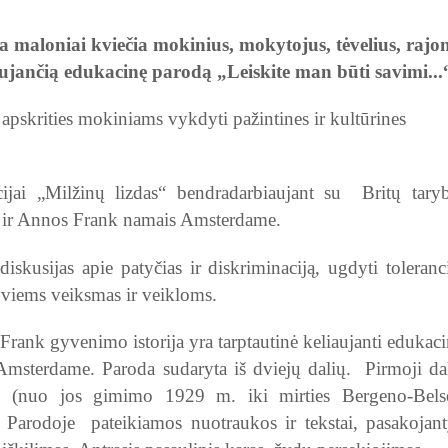
maloniai kviečia mokinius, mokytojus, tėvelius, rajo
iaujančią edukacinę parodą
„Leiskite man būti savimi...
apskrities mokiniams vykdyti pažintines ir kultūrines
cijai
„
Milžinų lizdas
“
bendradarbiaujant su Britų taryb
u ir Annos Frank namais Amsterdame.
diskusijas apie patyčias ir diskriminaciją, ugdyti toleranc
yviems veiksmas ir veikloms.
rank gyvenimo istorija yra tarptautinė keliaujanti edukac
 Amsterdame.
Paroda sudaryta iš dviejų dalių. Pirmoji da
ai (nuo jos gimimo 1929 m. iki mirties Bergeno-Bels
. Parodoje pateikiamos nuotraukos ir tekstai, pasakojant