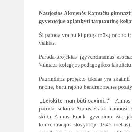
Naujosios Akmenės Ramučių gimnazija 
gyventojus aplankyti
tarptautinę kel
Ši paroda yra puiki proga mūsų rajono ir 
veiklas.
Paroda-projektas įgyvendinamas asocia
Vilniaus kolegijos pedagogikos fakultet
Pagrindinis projekto tikslas yra skatinti 
rajone, burti rajono bendruomenes pozit
„Leiskite man būti savimi…“
– Annos F
paroda, sukurta Annos Frank namuose
skirta Annos Frank gyvenimo istorij
koncentracijos stovykloje 1945 metais)