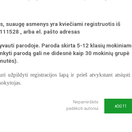
, suaugę asmenys yra kviečiami registruotis iš
111528 , arba el. pašto adresas
lyvauti parodoje. Paroda skirta 5-12 klasių mokiniam
ankyti parodą gali ne didesnė kaip 30 mokinių grupė
nutės).
i užpildyti registracijos lapą ir prieš atvykstant atsiųsti
mokytojas.
Nepamirškite
11
AČIŪ
padėkoti autoriui