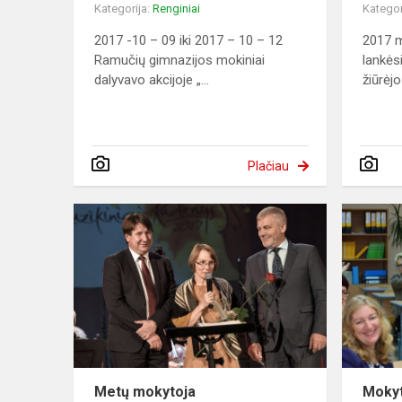
Kategorija:
Renginiai
Kategor
2017 -10 – 09 iki 2017 – 10 – 12
2017 m
Ramučių gimnazijos mokiniai
lankėsi
dalyvavo akcijoje „...
žiūrėjo
Plačiau
Metų mokytoja
Mokyt