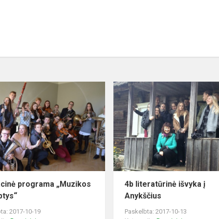
cinė programa „Muzikos
4b literatūrinė išvyka į
ptys“
Anykščius
ta: 2017-10-19
Paskelbta: 2017-10-13