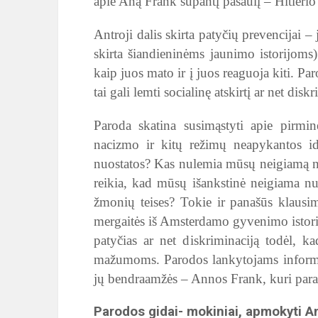
apie Aną Frank supantį pasaulį – Hitlerio 
Antroji dalis skirta patyčių prevencijai –
skirta šiandieninėms jaunimo istorijoms)
kaip juos mato ir į juos reaguoja kiti. Pa
tai gali lemti socialinę atskirtį ar net disk
Paroda skatina susimąstyti apie pirmine
nacizmo ir kitų režimų neapykantos i
nuostatos? Kas nulemia mūsų neigiamą n
reikia, kad mūsų išankstinė neigiama nuo
žmonių teises? Tokie ir panašūs klausim
mergaitės iš Amsterdamo gyvenimo istorija
patyčias ar net diskriminaciją todėl, k
mažumoms. Parodos lankytojams informaci
jų bendraamžės – Annos Frank, kuri paraš
Parodos gidai- mokiniai, apmokyti A