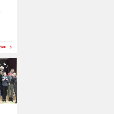
i
čiau