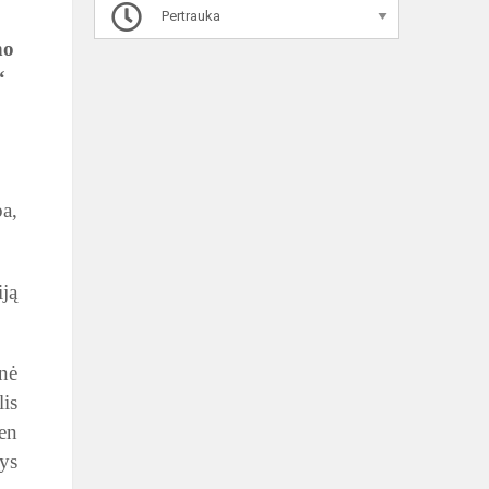
Pertrauka
no
“
a,
iją
inė
lis
en
ys