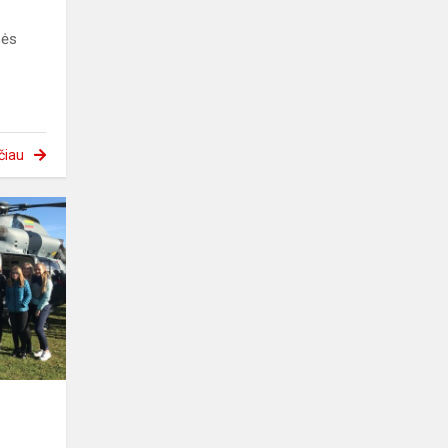
sės
čiau