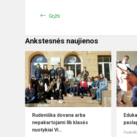
Grįžti
Ankstesnės naujienos
Rudeniška dovana arba
Eduka
nepakartojami IIb klasės
pasla
nuotykiai Vi...
Paskelb