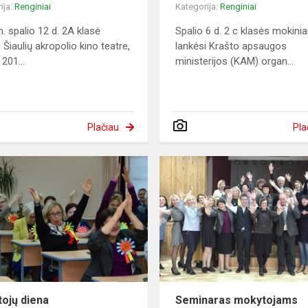
ija:
Renginiai
Kategorija:
Renginiai
. spalio 12 d. 2A klasė
Spalio 6 d. 2 c klasės mokinia
 Šiaulių akropolio kino teatre,
lankėsi Krašto apsaugos
 201...
ministerijos (KAM) organ...
Plačiau
Pla
ojų diena
Seminaras mokytojams