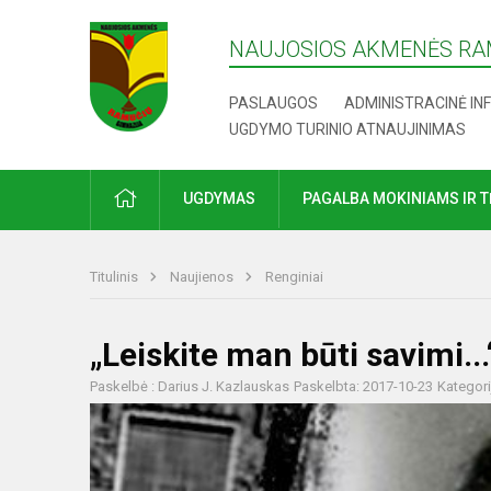
NAUJOSIOS AKMENĖS RA
PASLAUGOS
ADMINISTRACINĖ IN
UGDYMO TURINIO ATNAUJINIMAS
UGDYMAS
PAGALBA MOKINIAMS IR 
Titulinis
Naujienos
Renginiai
„Leiskite man būti savimi...
Paskelbė : Darius J. Kazlauskas
Paskelbta: 2017-10-23
Kategori