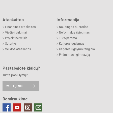
Ataskaitos
Informacija
Finansinės ataskaitos
Naudingos nuorodos
Viešieji pirkimai
Neformalus švietimas
Projektinė veikla
1,2% parama
Sutartys
Karjeros ugdymas
Veiklos ataskaitos
Karjeros ugdymo renginiai
Priėmimas į gimnaziją
Pastabėjote klaidų?
Turite pasiūlymų?
WRITE_LABEL
Bendraukime