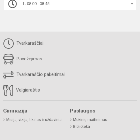
1.
08.00 - 08.45
Tvarkaraščiai
Pavežėjimas
Tvarkaraščio pakeitimai
Valgiaraštis
Gimnazija
Paslaugos
Misija, vizija, tikslas ir uždaviniai
Mokinių maitinimas
Biblioteka