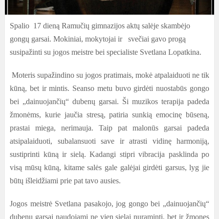
Spalio 17 dieną Ramučių gimnazijos aktų salėje skambėjo
gongų garsai. Mokiniai, mokytojai ir svečiai gavo progą
susipažinti su jogos meistre bei specialiste Svetlana Lopatkina.
Moteris supažindino su jogos pratimais, mokė atpalaiduoti ne tik
kūną, bet ir mintis. Seanso metu buvo girdėti nuostabūs gongo
bei „dainuojančių“ dubenų garsai. Ši muzikos terapija padeda
žmonėms, kurie jaučia stresą, patiria sunkią emocinę būseną,
prastai miega, nerimauja. Taip pat malonūs garsai padeda
atsipalaiduoti, subalansuoti save ir atrasti vidinę harmoniją,
sustiprinti kūną ir sielą. Kadangi stipri vibracija pasklinda po
visą mūsų kūną, kitame salės gale galėjai girdėti garsus, lyg jie
būtų išleidžiami prie pat tavo ausies.
Jogos meistrė Svetlana pasakojo, jog gongo bei „dainuojančių“
dubenų garsai naudojami ne vien sielai nuraminti, bet ir žmones