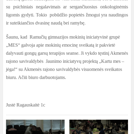
su psichiniais negalavimais ar sergančiuosius onkologinėmis
ligomis gydyti. Tokio pobūdžio popietės žmogui yra naudingos
ir suteikiančios dvasinę naudą bei ramybę.
Šaunu, kad Ramučių gimnazijos mokinių iniciatyvinė grupė
„MES“ galvoja apie mokinių emocinę sveikatą ir pakvietė
dalyvauti gongų garsų terapijos seanse. Ji vykdo tęstinį Akmenės
rajono savivaldybės Jaunimo iniciatyvų projektą „Kartu mes –
jėga!“ su Akmenės rajono savivaldybės visuomenės sveikatos
biuru. Ačiū biuro darbuotojams.
Justė Ragauskaitė 1c