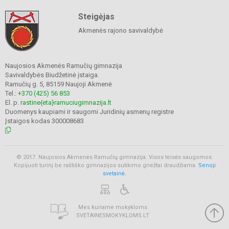
Steigėjas
Akmenės rajono savivaldybė
Naujosios Akmenės Ramučių gimnazija
Savivaldybės Biudžetinė įstaiga.
Ramučių g. 5, 85159 Naujoji Akmenė
Tel.:
+370 (425) 56 853
El. p.
rastine{eta}ramuciugimnazija.lt
Duomenys kaupiami ir saugomi Juridinių asmenų registre
Įstaigos kodas 300008683
© 2017. Naujosios Akmenės Ramučių gimnazija. Visos teisės saugomos.
Kopijuoti turinį be raštiško gimnazijos sutikimo griežtai draudžiama.
Senoji
svetainė.
Mes kuriame mokykloms
SVETAINESMOKYKLOMS.LT