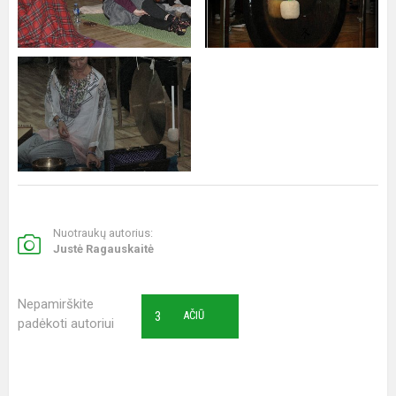
Nuotraukų autorius:
Justė Ragauskaitė
Nepamirškite
3
AČIŪ
padėkoti autoriui