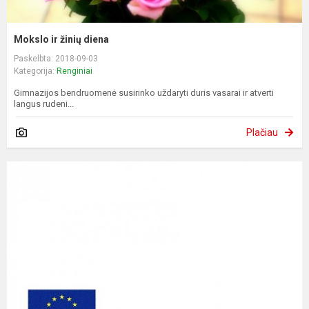
Mokslo ir žinių diena
Paskelbta: 2018-09-03
Kategorija:
Renginiai
Gimnazijos bendruomenė susirinko uždaryti duris vasarai ir atverti
langus rudeni...
Plačiau