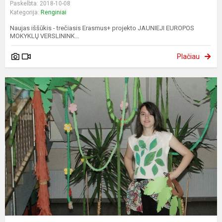
Paskelbta: 2018-10-08
Kategorija:
Renginiai
Naujas iššūkis - trečiasis Erasmus+ projekto JAUNIEJI EUROPOS
MOKYKLŲ VERSLININK...
Plačiau