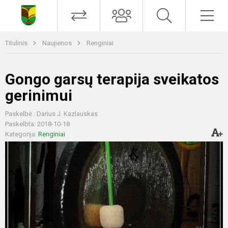
Titulinis
Naujienos
Renginiai
Gongo garsų terapija sveikatos
gerinimui
Paskelbė : Darius J. Kazlauskas
Paskelbta: 2018-10-18
Kategorija:
Renginiai