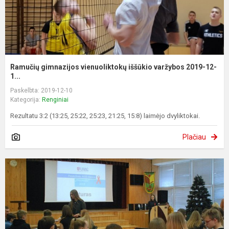
Ramučių gimnazijos vienuoliktokų iššūkio varžybos 2019-12-
1...
Paskelbta: 2019-12-10
Kategorija:
Renginiai
Rezultatu 3:2 (13:25, 25:22, 25:23, 21:25, 15:8) laimėjo dvyliktokai.
Plačiau