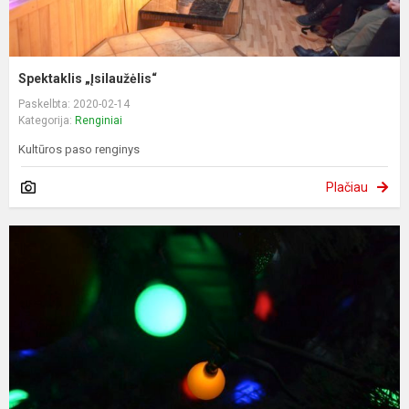
Spektaklis „Įsilaužėlis“
Paskelbta: 2020-02-14
Kategorija:
Renginiai
Kultūros paso renginys
Plačiau