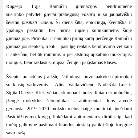
Rugsėjo 1-ąją Ramučių gimnazijos bendruomenė
susirinko palydėti greitai prabėgusią
vasarą
ir su jaunatvišku
šėlsmu
pasitikti rudenį.
Ši diena šilta, emocinga, šventiška ir
ypatinga paskutinį bei pirmą rugsėjį sutinkantiems šioje
gimnazijoje. Pirmokai ir naujokai pirmą kartą peržengė Ramučių
gimnazijos slenkstį, o kiti – pasiilgę realaus bendravimo vėl kaip
ir anksčiau, bet tik mintimis ir per atstumą apkabino mokytojus,
draugus, bendraklasius, drąsiai žengė į pažįstamas klases.
Šventei prasidėjus į aikštę iškilmingai buvo pakviesti pirmokai
su klasių vadovėmis – Alina Vaitkevičiene, Nadiežda Loc ir
Sigita Dacyte. Kiek vėliau, skambant mokykliniam skambučiui,
įžengė mokyklos šeimininkai - abiturientai. Juos atvedė
geriausiai 2019–2020 mokslo metus baigę mokiniai, įnešdami
Pasididžiavimo knygą, linkėdami abiturientams dirbti taip, kad
turėtų galimybę pasiimant brandos atestatą palikti šioje knygoje
savo įrašą.