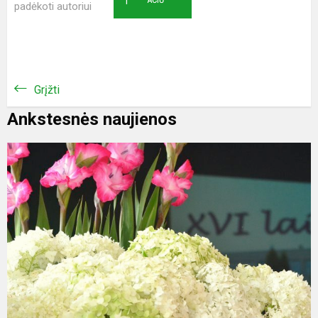
1
padėkoti autoriui
Grįžti
Ankstesnės naujienos