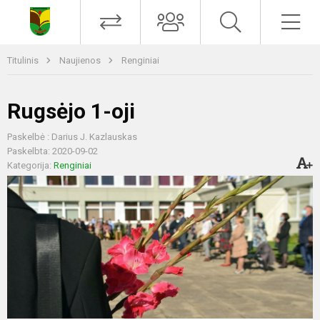
Titulinis
Naujienos
Renginiai
Rugsėjo 1-oji
Paskelbė : Darius J. Kazlauskas
Paskelbta: 2020-09-02
Kategorija:
Renginiai