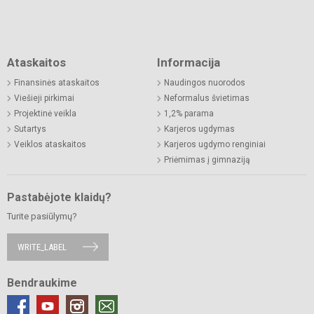
Ataskaitos
Informacija
Finansinės ataskaitos
Naudingos nuorodos
Viešieji pirkimai
Neformalus švietimas
Projektinė veikla
1,2% parama
Sutartys
Karjeros ugdymas
Veiklos ataskaitos
Karjeros ugdymo renginiai
Priėmimas į gimnaziją
Pastabėjote klaidų?
Turite pasiūlymų?
WRITE_LABEL
Bendraukime