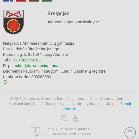
Steigėjas
Akmenės rajono savivaldybė
Naujosios Akmenės Ramučių gimnazija
Savivaldybės Biudžetinė įstaiga.
Ramučių g. 5, 85159 Naujoji Akmenė
Tel.:
+370 (425) 56 853
El. p.
rastine{eta}ramuciugimnazija.lt
Duomenys kaupiami ir saugomi Juridinių asmenų registre
Įstaigos kodas 300008683
© 2017. Naujosios Akmenės Ramučių gimnazija. Visos teisės saugomos.
Kopijuoti turinį be raštiško gimnazijos sutikimo griežtai draudžiama.
Senoji
svetainė.
Mes kuriame mokykloms
SVETAINESMOKYKLOMS.LT