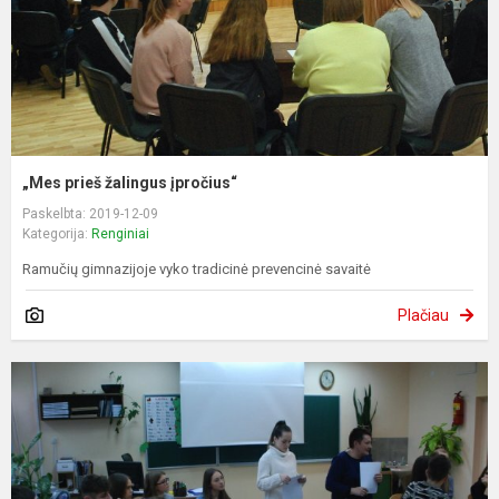
„Mes prieš žalingus įpročius“
Paskelbta: 2019-12-09
Kategorija:
Renginiai
Ramučių gimnazijoje vyko tradicinė prevencinė savaitė
Plačiau