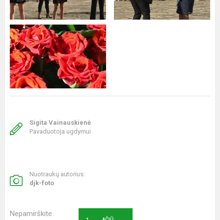
Sigita Vainauskienė
Pavaduotoja ugdymui
Nuotraukų autorius:
djk-foto
Nepamirškite
AČIŪ