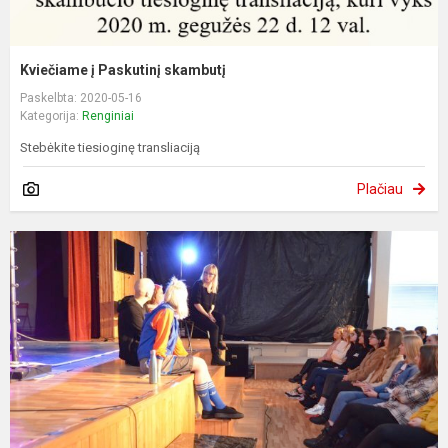
Kviečiame į Paskutinį skambutį
Paskelbta: 2020-05-16
Kategorija:
Renginiai
Stebėkite tiesioginę transliaciją
Plačiau