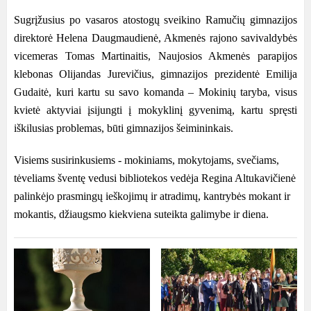
Sugrįžusius po vasaros atostogų sveikino Ramučių gimnazijos
direktorė Helena Daugmaudienė, Akmenės rajono savivaldybės
vicemeras Tomas Martinaitis, Naujosios Akmenės parapijos
klebonas Olijandas Jurevičius, gimnazijos prezidentė Emilija
Gudaitė, kuri kartu su savo komanda – Mokinių taryba, visus
kvietė aktyviai įsijungti į mokyklinį gyvenimą, kartu spręsti
iškilusias problemas, būti gimnazijos šeimininkais.
Visiems susirinkusiems - mokiniams, mokytojams, svečiams,
tėveliams šventę vedusi bibliotekos vedėja Regina Altukavičienė
palinkėjo prasmingų ieškojimų ir atradimų, kantrybės mokant ir
mokantis, džiaugsmo kiekviena suteikta galimybe ir diena.