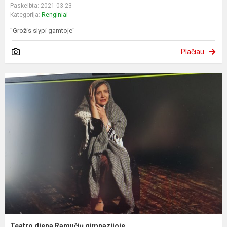
Paskelbta: 2021-03-23
Kategorija:
Renginiai
"Grožis slypi gamtoje"
Plačiau
Teatro diena Ramučių gimnazijoje