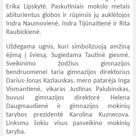
Erika Lipskytė. Paskutiniais mokslo metais
abiturientus globos ir rūpinsis jų auklėtojos
Indra Naumovienė, Indra Tijūnaitienė ir Rita
Raubickienė.
Uždegama ugnis, kuri simbolizuoją amžiną
ėjimą į šviesą. Sugiedama Tautinė giesmė.
Sveikinimo žodžius gimnazijos
bendruomenei taria gimnazijos direktorius
Darius-Jonas Kazlauskas, mero patarėja Inga
Vismantienė, vikaras Justinas Palubinskas,
buvusi gimnazijos direktorė Helena
Daugmaudienė ir gimnazijos mokinių
tarybos prezidentė Karolina Kuznecova.
Linksmu šokiu visus pasveikino mokinių
taryba.