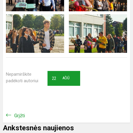
Nepamirškite
22
AČIŪ
padėkoti autoriui
Grįžti
Ankstesnės naujienos