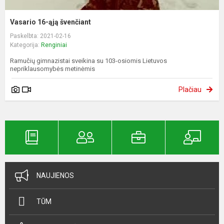
Vasario 16-ąją švenčiant
Paskelbta: 2021-02-16
Kategorija:
Renginiai
Ramučių gimnazistai sveikina su 103-osiomis Lietuvos
nepriklausomybės metinėmis
Plačiau
NAUJIENOS
TŪM