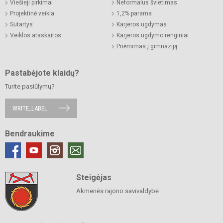
Viešieji pirkimai
Neformalus švietimas
Projektinė veikla
1,2% parama
Sutartys
Karjeros ugdymas
Veiklos ataskaitos
Karjeros ugdymo renginiai
Priėmimas į gimnaziją
Pastabėjote klaidų?
Turite pasiūlymų?
WRITE_LABEL
Bendraukime
Steigėjas
Akmenės rajono savivaldybė