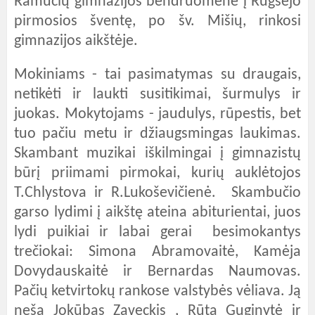
Ramučių gimnazijos bendruomenė į Rugsėjo
pirmosios šventę, po šv. Mišių, rinkosi
gimnazijos aikštėje.
Mokiniams - tai pasimatymas su draugais,
netikėti ir laukti susitikimai, šurmulys ir
juokas. Mokytojams - jaudulys, rūpestis, bet
tuo pačiu metu ir džiaugsmingas laukimas.
Skambant muzikai iškilmingai į gimnazistų
būrį priimami pirmokai, kurių auklėtojos
T.Chlystova ir R.Lukoševičienė. Skambučio
garso lydimi į aikštę ateina abiturientai, juos
lydi puikiai ir labai gerai besimokantys
trečiokai: Simona Abramovaitė, Kamėja
Dovydauskaitė ir Bernardas Naumovas.
Pačių ketvirtokų rankose valstybės vėliava. Ją
neša Jokūbas Zaveckis , Rūta Guginytė ir