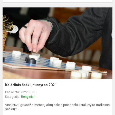
Kalėdinis šaškių turnyras 2021
Paskelbta: 2022-01-03
Kategorija:
Renginiai
Visą 2021 gruodžio mėnesį Aktų salėje prie penkių stalų vyko tradicinis
šaškių t...