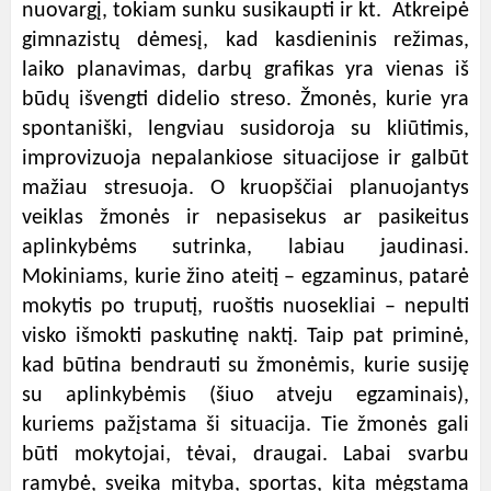
nuovargį, tokiam sunku
susikaupti ir kt. Atkreipė
gimnazistų dėmesį, kad kasdieninis režimas,
laiko planavimas, darbų grafikas yra vienas iš
būdų išvengti didelio streso. Žmonės, kurie yra
spontaniški, lengviau susidoroja su kliūtimis,
improvizuoja nepalankiose situacijose ir galbūt
mažiau stresuoja. O kruopščiai planuojantys
veiklas žmonės ir nepasisekus ar pasikeitus
aplinkybėms sutrinka, labiau jaudinasi.
Mokiniams, kurie žino ateitį – egzaminus, patarė
mokytis po truputį, ruoštis nuosekliai – nepulti
visko išmokti paskutinę naktį. Taip pat priminė,
kad būtina bendrauti su žmonėmis, kurie susiję
su aplinkybėmis (šiuo atveju egzaminais),
kuriems pažįstama ši situacija. Tie žmonės gali
būti mokytojai, tėvai, draugai. Labai svarbu
ramybė, sveika mityba, sportas, kita mėgstama