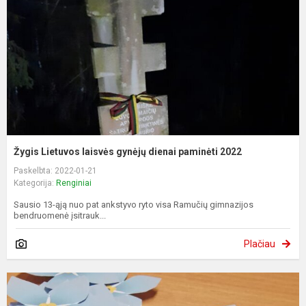
Žygis Lietuvos laisvės gynėjų dienai paminėti 2022
Paskelbta: 2022-01-21
Kategorija:
Renginiai
Sausio 13-ąją nuo pat ankstyvo ryto visa Ramučių gimnazijos
bendruomenė įsitrauk...
Plačiau