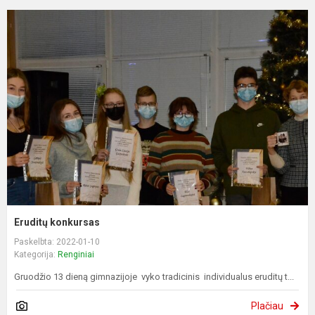
Eruditų konkursas
Paskelbta: 2022-01-10
Kategorija:
Renginiai
Gruodžio 13 dieną gimnazijoje vyko tradicinis individualus eruditų t...
Plačiau