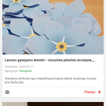
Laisvės gynėjams atminti – visuotinė pilietinė iniciatyva „...
Paskelbta: 2022-01-17
Kategorija:
Renginiai
Vienybės simboliu tapo Nepriklausomybės aikštė sostinėje, kurioje
prie laužų dau...
Plačiau