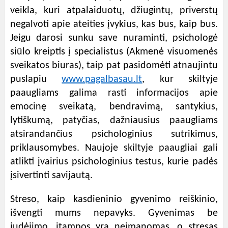
veikla, kuri atpalaiduotų, džiugintų, priverstų
negalvoti apie ateities įvykius, kas bus, kaip bus.
Jeigu darosi sunku save nuraminti, psichologė
siūlo kreiptis į specialistus (Akmenė visuomenės
sveikatos biuras), taip pat pasidomėti atnaujintu
puslapiu
www.pagalbasau.lt
, kur skiltyje
paaugliams
galima rasti informacijos apie
emocinę sveikatą, bendravimą, santykius,
lytiškumą, patyčias, dažniausius paaugliams
atsirandančius psichologinius sutrikimus,
priklausomybes. Naujoje skiltyje paaugliai gali
atlikti įvairius psichologinius testus, kurie padės
įsivertinti savijautą.
Streso, kaip kasdieninio gyvenimo reiškinio,
išvengti mums nepavyks. Gyvenimas be
judėjimo, įtampos yra neįmanomas, o stresas