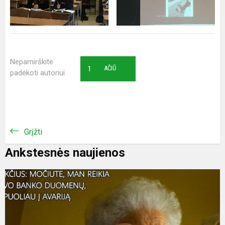
Nepamirškite
1
AČIŪ
padėkoti autoriui
Grįžti
Ankstesnės naujienos