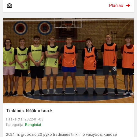
Plačiau
Tinklinis. Iššūkio taurė
Paskelbta: 2022-01-03
Kategorija:
Renginiai
2021 m. gruodžio 20 įvyko tradicinės tinklinio varžybos, kuriose