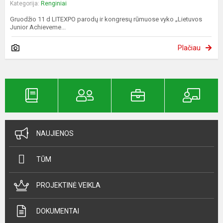
Kategorija:
Renginiai
Gruodžio 11 d LITEXPO parodų ir kongresų rūmuose vyko „Lietuvos
Junior Achieveme...
Plačiau
NAUJIENOS
TŪM
PROJEKTINĖ VEIKLA
DOKUMENTAI