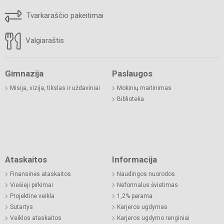
Tvarkaraščio pakeitimai
Valgiaraštis
Gimnazija
Paslaugos
Misija, vizija, tikslas ir uždaviniai
Mokinių maitinimas
Biblioteka
Ataskaitos
Informacija
Finansinės ataskaitos
Naudingos nuorodos
Viešieji pirkimai
Neformalus švietimas
Projektinė veikla
1,2% parama
Sutartys
Karjeros ugdymas
Veiklos ataskaitos
Karjeros ugdymo renginiai