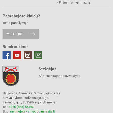
Priėmimas į gimnaziją
Pastabėjote klaidų?
Turite pasiūlymų?
WRITE_LABEL
Bendraukime
Steigėjas
Akmenės rajono savivaldybė
Naujosios Akmenės Ramučių gimnazija
Savivaldybės Biudžetinė įstaiga.
Ramučių g. 5, 85159 Naujoji Akmenė
Tel.:
+370 (425) 56 853
El. p.
rastine{eta}ramuciugimnazija.lt