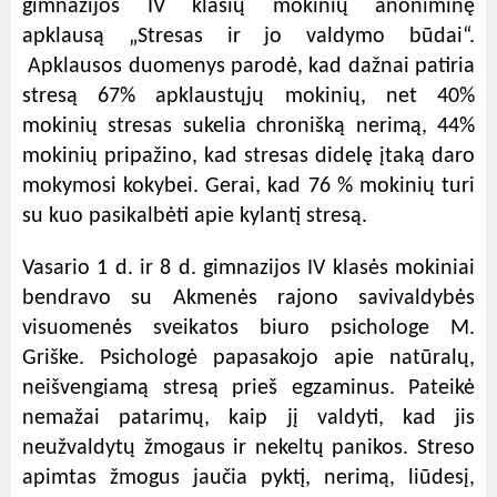
gimnazijos IV klasių mokinių anoniminę
apklausą „Stresas ir jo valdymo būdai“.
Apklausos duomenys parodė, kad dažnai patiria
stresą 67% apklaustųjų mokinių, net 40%
mokinių stresas sukelia chronišką nerimą, 44%
mokinių pripažino, kad stresas didelę įtaką daro
mokymosi kokybei. Gerai, kad 76 % mokinių turi
su kuo pasikalbėti apie kylantį stresą.
Vasario 1 d. ir 8 d. gimnazijos IV klasės mokiniai
bendravo su Akmenės rajono savivaldybės
visuomenės sveikatos biuro psichologe M.
Griške. Psichologė papasakojo apie natūralų,
neišvengiamą stresą prieš egzaminus. Pateikė
nemažai patarimų, kaip jį valdyti, kad jis
neužvaldytų žmogaus ir nekeltų panikos. Streso
apimtas žmogus jaučia pyktį, nerimą, liūdesį,