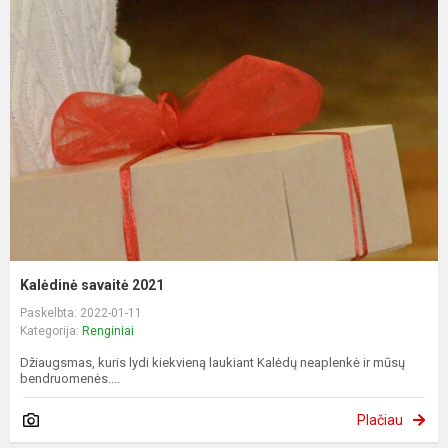
Kalėdinė savaitė 2021
Paskelbta: 2022-01-11
Kategorija:
Renginiai
Džiaugsmas, kuris lydi kiekvieną laukiant Kalėdų neaplenkė ir mūsų
bendruomenės....
Plačiau