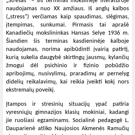
„Stresas“ – šis terminas mokslinėje literatūroje
naudojamas nuo XX amžiaus. Iš anglų kalbos
(„stress“) verčiamas kaip spaudimas, slėgimas,
įtempimas, sunkumai. Pirmasis tai aprašė
Kanadiečių mokslininkas Hansas Selye 1936 m.
Šiandien šis terminas kasdieninėje kalboje
naudojamas, norima apibūdinti įvairią patirtį,
kurią sukelia daugybė skirtingų jausmų, kylančių
žmogui dėl psichinio ir fizinio pobūdžio
apribojimų, nusivylimų, praradimų ar pernelyg
didelių reikalavimų, kai reikia įveikti kokį nors
ekstremalų poveikį.
Įtampos ir stresinių situacijų ypač patiria
vyresniųjų gimnazijos klasių mokiniai, kadangi
jie ruošiasi egzaminams. Socialinė pedagogė L.
Dauparienė atliko Naujosios Akmenės Ramučių