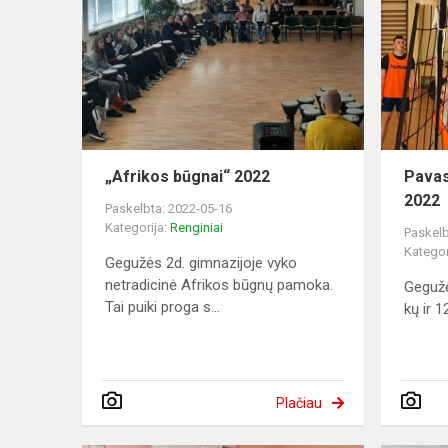
„Afrikos būgnai“ 2022
Pavas
2022
Paskelbta: 2022-05-16
Kategorija:
Renginiai
Paskelb
Kategor
Gegužės 2d. gimnazijoje vyko
netradicinė Afrikos būgnų pamoka.
Gegužė
Tai puiki proga s...
kų ir 1
Plačiau