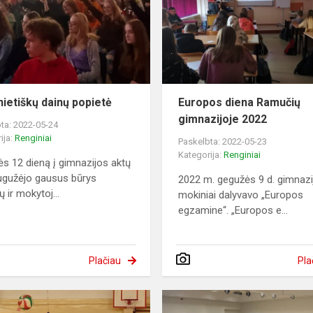
nietiškų dainų popietė
Europos diena Ramučių
gimnazijoje 2022
ta: 2022-05-24
ija:
Renginiai
Paskelbta: 2022-05-23
Kategorija:
Renginiai
s 12 dieną į gimnazijos aktų
ugužėjo gausus būrys
2022 m. gegužės 9 d. gimnazi
 ir mokytoj...
mokiniai dalyvavo „Europos
egzamine“. „Europos e...
Plačiau
Pla