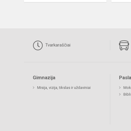
Tvarkaraščiai
Gimnazija
Pasl
Misija, vizija, tikslas ir uždaviniai
Moki
Bibl