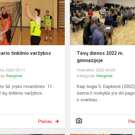
ario tinklinio varžybos
Tėvų dienos 2022 m.
gimnazijoje
ta: 2022-05-11
Paskelbta: 2022-05-05
ija:
Renginiai
Kategorija:
Renginiai
s 5d. įvyko revanšinės 11-
Kaip teigia S. Dapkienė (2002)
2-kų tinklinio varžybos
šeima ir mokykla yra dvi pagr
ir svarbiau...
Plačiau
Pla