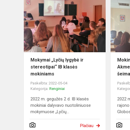
Mokymai „Lyčių lygybė ir
Mokin
stereotipai“ IB klasės
Akme
mokiniams
šeimai
Paskelbta: 2022-05-04
Paskelb
Kategorija:
Renginiai
Kategor
2022 m. gegužės 2 d. IB klasės
2022 
mokiniai dalyvavo nuotoliniuose
rajono
mokymuose „Lyčių...
Globos
Plačiau