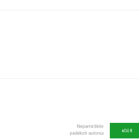
Nepamirškite
8
AČIŪ
padėkoti autoriui