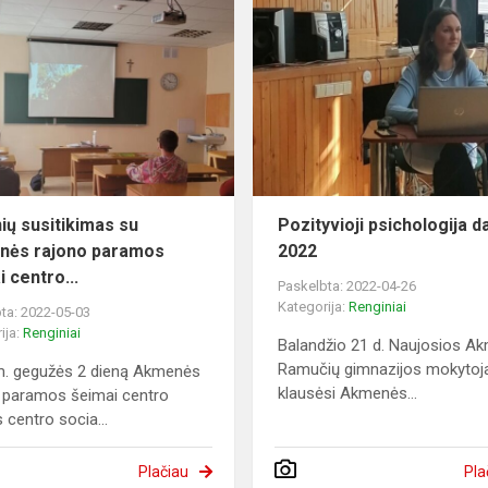
ių susitikimas su
Pozityvioji psichologija d
nės rajono paramos
2022
 centro...
Paskelbta: 2022-04-26
Kategorija:
Renginiai
ta: 2022-05-03
ija:
Renginiai
Balandžio 21 d. Naujosios A
Ramučių gimnazijos mokytoj
m. gegužės 2 dieną Akmenės
klausėsi Akmenės...
 paramos šeimai centro
 centro socia...
Plačiau
Pla