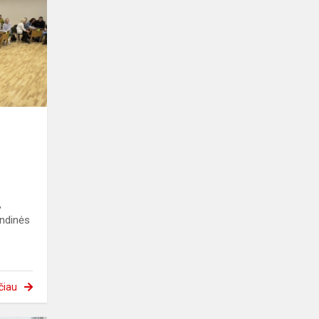
,
indinės
čiau