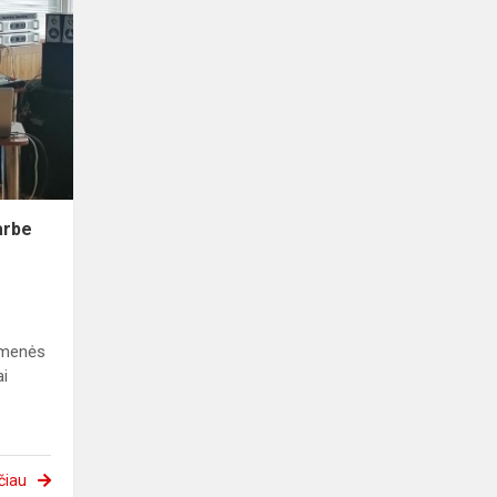
arbe
kmenės
ai
čiau