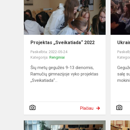
Projektas „Sveikatiada“ 2022
Ukrai
Paskelbta: 2022-05-24
Paskelb
Kategorija:
Renginiai
Kategor
Šių metų gegužės 9-13 dienomis,
Gegužė
Ramučių gimnazijoje vyko projektas
salę s
„Sveikatiada“...
mokinių
Plačiau