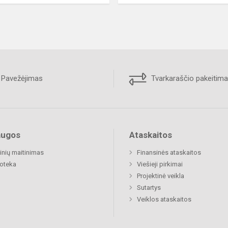
Pavežėjimas
Tvarkaraščio pakeitima
augos
Ataskaitos
nių maitinimas
Finansinės ataskaitos
ioteka
Viešieji pirkimai
Projektinė veikla
Sutartys
Veiklos ataskaitos