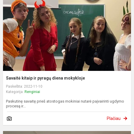
Savaitė kitaip ir pyragų diena mokykloje
Paskelbta: 2022-11-10
Kategorija:
Renginiai
Paskutinę savaitę prieš atostogas mokiniai nutarė paįvairinti ugdymo
procesą ir...
Plačiau