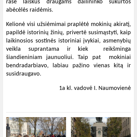
rašė laiškus draugams dailininko sukurtos
abėcėlės raidėmis.
Kelionė visi užsiėmimai praplėtė mokinių akiratį,
papildė istorinių žinių, privertė susimąstyti, kaip
laikinosios sostinės istoriniai įvykiai, asmenybių
veikla suprantama ir kiek reikšminga
šiandieniniam jaunuoliui. Taip pat mokiniai
bendradarbiavo, labiau pažino vienas kitą ir
susidraugavo.
1a kl. vadovė I. Naumovienė