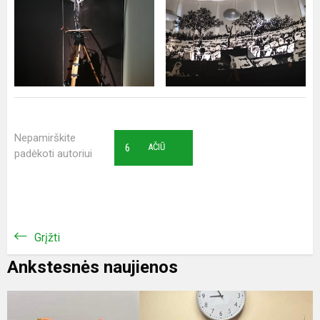
Nepamirškite
6
AČIŪ
padėkoti autoriui
Grįžti
Ankstesnės naujienos