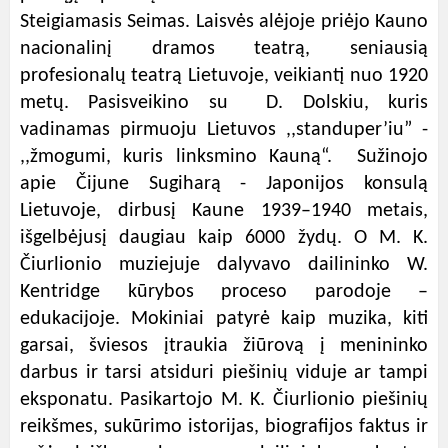
Steigiamasis Seimas. Laisvės alėjoje priėjo Kauno
nacionalinį dramos teatrą, seniausią
profesionalų teatrą Lietuvoje, veikiantį nuo 1920
metų. Pasisveikino su D. Dolskiu, kuris
vadinamas pirmuoju Lietuvos ,,standuper’iu” -
,,žmogumi, kuris linksmino Kauną“. Sužinojo
apie Čijune Sugiharą - Japonijos konsulą
Lietuvoje, dirbusį Kaune 1939–1940 metais,
išgelbėjusį daugiau kaip 6000 žydų. O M. K.
Čiurlionio muziejuje dalyvavo dailininko W.
Kentridge kūrybos proceso parodoje –
edukacijoje. Mokiniai patyrė kaip muzika, kiti
garsai, šviesos įtraukia žiūrovą į menininko
darbus ir tarsi atsiduri piešinių viduje ar tampi
eksponatu. Pasikartojo M. K. Čiurlionio piešinių
reikšmes, sukūrimo istorijas, biografijos faktus ir