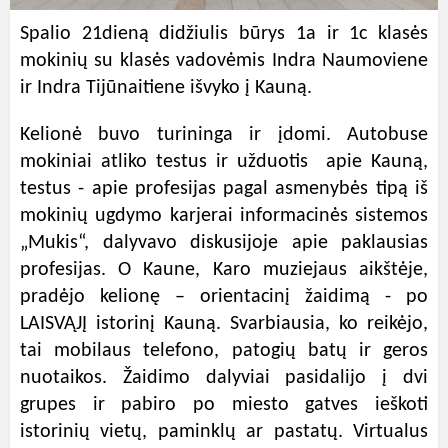
Spalio 21dieną didžiulis būrys 1a ir 1c klasės
mokinių su klasės vadovėmis Indra Naumoviene
ir Indra Tijūnaitiene išvyko į Kauną.
Kelionė buvo turininga ir įdomi. Autobuse
mokiniai atliko testus ir užduotis apie Kauną,
testus - apie profesijas pagal asmenybės tipą iš
mokinių ugdymo karjerai informacinės sistemos
„Mukis“, dalyvavo diskusijoje apie paklausias
profesijas. O Kaune, Karo muziejaus aikštėje,
pradėjo kelionę – orientacinį žaidimą - po
LAISVĄJĮ istorinį Kauną. Svarbiausia, ko reikėjo,
tai mobilaus telefono, patogių batų ir geros
nuotaikos. Žaidimo dalyviai pasidalijo į dvi
grupes ir pabiro po miesto gatves ieškoti
istorinių vietų, paminklų ar pastatų. Virtualus