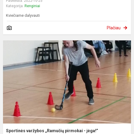
Paskelbta: 2022-10-25
Kategorija:
Renginiai
Kviečiame dalyvauti
Plačiau
Sportinės varžybos „Ramučių pirmokai - jėga!”