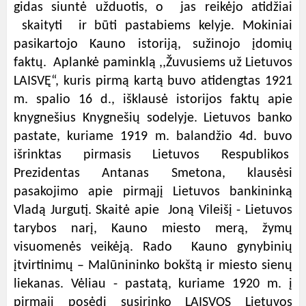
gidas siuntė užduotis, o jas reikėjo atidžiai
skaityti ir būti pastabiems kelyje. Mokiniai
pasikartojo Kauno istoriją, sužinojo įdomių
faktų. Aplankė paminklą ,,Žuvusiems už Lietuvos
LAISVĘ“, kuris pirmą kartą buvo atidengtas 1921
m. spalio 16 d., išklausė istorijos faktų apie
knygnešius Knygnešių sodelyje. Lietuvos banko
pastate, kuriame 1919 m. balandžio 4d. buvo
išrinktas pirmasis Lietuvos Respublikos
Prezidentas Antanas Smetona, klausėsi
pasakojimo apie pirmąjį Lietuvos bankininką
Vladą Jurgutį. Skaitė apie Joną Vileišį - Lietuvos
tarybos narį, Kauno miesto merą, žymų
visuomenės veikėją. Rado
Kauno gynybinių
įtvirtinimų – Malūnininko bokštą ir miesto sienų
liekanas. Vėliau - pastatą, kuriame 1920 m. į
pirmąjį posėdį susirinko LAISVOS Lietuvos