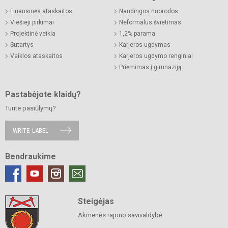
Finansinės ataskaitos
Naudingos nuorodos
Viešieji pirkimai
Neformalus švietimas
Projektinė veikla
1,2% parama
Sutartys
Karjeros ugdymas
Veiklos ataskaitos
Karjeros ugdymo renginiai
Priėmimas į gimnaziją
Pastabėjote klaidų?
Turite pasiūlymų?
WRITE_LABEL
Bendraukime
Steigėjas
Akmenės rajono savivaldybė