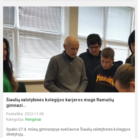
Šiaulių valstybinės kolegijos karjeros mugė Ramučių
gimnazi...
Paskelbta: 2022-11-08
Kategorija:
Renginiai
Spalio 27 d. mūsų gimnazijoje svečiavosi Šiaulių valstybinės kolegijos
dėstytojų...