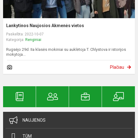
Lankytinos Naujosios Akmenės vietos
Paskelbta: 2022-10-07
Kategorija:
Renginiai
Rugsėjo 29d. IIa klasės mokiniai su auklėtoja T. Chlystova ir istorijos
mokytoja...
Plačiau
NAUJIENOS
TŪM