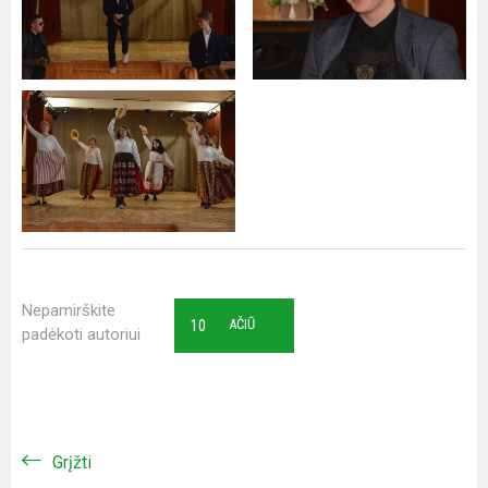
Nepamirškite
10
AČIŪ
padėkoti autoriui
Grįžti