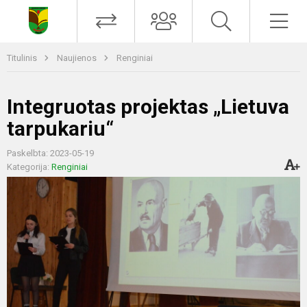
Titulinis
Naujienos
Renginiai
Integruotas projektas „Lietuva
tarpukariu“
Paskelbta: 2023-05-19
Kategorija:
Renginiai