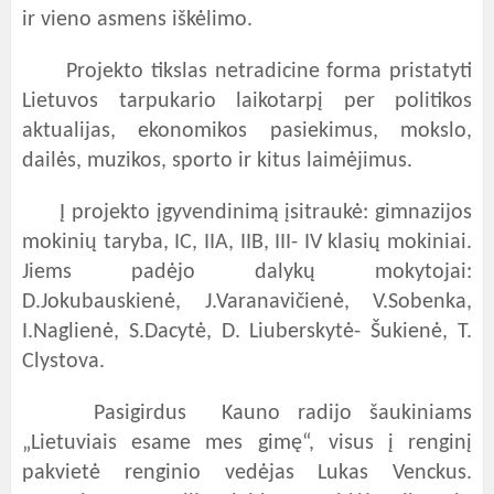
ir vieno asmens iškėlimo.
Projekto tikslas netradicine forma pristatyti
Lietuvos tarpukario laikotarpį per politikos
aktualijas, ekonomikos pasiekimus, mokslo,
dailės, muzikos, sporto ir kitus laimėjimus.
Į projekto įgyvendinimą įsitraukė: gimnazijos
mokinių taryba, IC, IIA, IIB, III- IV klasių mokiniai.
Jiems padėjo dalykų mokytojai:
D.Jokubauskienė, J.Varanavičienė, V.Sobenka,
I.Naglienė, S.Dacytė, D. Liuberskytė- Šukienė, T.
Clystova.
Pasigirdus Kauno radijo šaukiniams
„Lietuviais esame mes gimę“, visus į renginį
pakvietė renginio vedėjas Lukas Venckus.