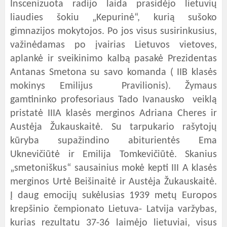
Inscenizuota radijo laida prasidėjo lietuvių
liaudies šokiu „Kepurinė“, kurią sušoko
gimnazijos mokytojos. Po jos visus susirinkusius,
važinėdamas po įvairias Lietuvos vietoves,
aplankė ir sveikinimo kalbą pasakė Prezidentas
Antanas Smetona su savo komanda ( IIB klasės
mokinys Emilijus Pravilionis). Žymaus
gamtininko profesoriaus Tado Ivanausko veiklą
pristatė IIIA klasės merginos Adriana Cheres ir
Austėja Žukauskaitė. Su tarpukario rašytojų
kūryba supažindino abiturientės Ema
Uknevičiūtė ir Emilija Tomkevičiūtė. Skanius
„smetoniškus“ sausainius mokė kepti III A klasės
merginos Urtė Beišinaitė ir Austėja Žukauskaitė.
Į daug emocijų sukėlusias 1939 metų Europos
krepšinio čempionato Lietuva- Latvija varžybas,
kurias rezultatu 37-36 laimėjo lietuviai, visus