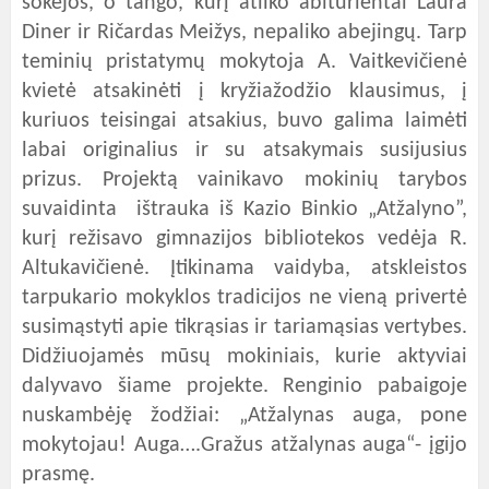
šokėjos, o tango, kurį atliko abiturientai Laura
Diner ir Ričardas Meižys, nepaliko abejingų. Tarp
teminių pristatymų mokytoja A. Vaitkevičienė
kvietė atsakinėti į kryžiažodžio klausimus, į
kuriuos teisingai atsakius, buvo galima laimėti
labai originalius ir su atsakymais susijusius
prizus. Projektą vainikavo mokinių tarybos
suvaidinta ištrauka iš Kazio Binkio „Atžalyno”,
kurį režisavo gimnazijos bibliotekos vedėja R.
Altukavičienė. Įtikinama vaidyba, atskleistos
tarpukario mokyklos tradicijos ne vieną privertė
susimąstyti apie tikrąsias ir tariamąsias vertybes.
Didžiuojamės mūsų mokiniais, kurie aktyviai
dalyvavo šiame projekte. Renginio pabaigoje
nuskambėję žodžiai: „Atžalynas auga, pone
mokytojau! Auga….Gražus atžalynas auga“- įgijo
prasmę.