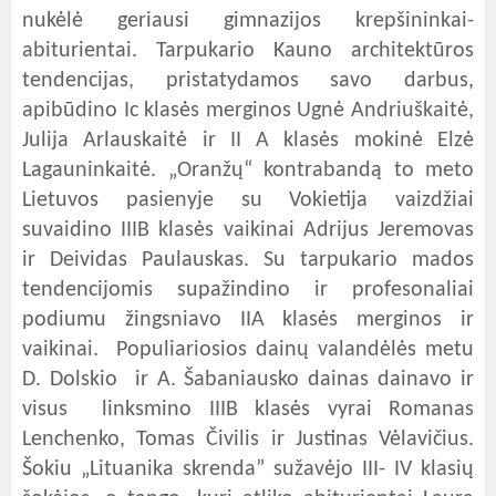
nukėlė geriausi gimnazijos krepšininkai-
abiturientai. Tarpukario Kauno architektūros
tendencijas, pristatydamos savo darbus,
apibūdino Ic klasės merginos Ugnė Andriuškaitė,
Julija Arlauskaitė ir II A klasės mokinė Elzė
Lagauninkaitė. „Oranžų“ kontrabandą to meto
Lietuvos pasienyje su Vokietija vaizdžiai
suvaidino IIIB klasės vaikinai Adrijus Jeremovas
ir Deividas Paulauskas. Su tarpukario mados
tendencijomis supažindino ir profesonaliai
podiumu žingsniavo IIA klasės merginos ir
vaikinai. Populiariosios dainų valandėlės metu
D. Dolskio ir A. Šabaniausko dainas dainavo ir
visus linksmino IIIB klasės vyrai Romanas
Lenchenko, Tomas Čivilis ir Justinas Vėlavičius.
Šokiu „Lituanika skrenda” sužavėjo III- IV klasių