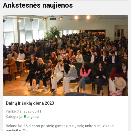
Ankstesnės naujienos
Dainų ir šokių diena 2023
Paskelbta: 2023-05-11
Kategorija:
Renginiai
Balandžio 26 dienos popietę gimnazistai į salę rinkosi muzikaliai
nusiteikę. Die...