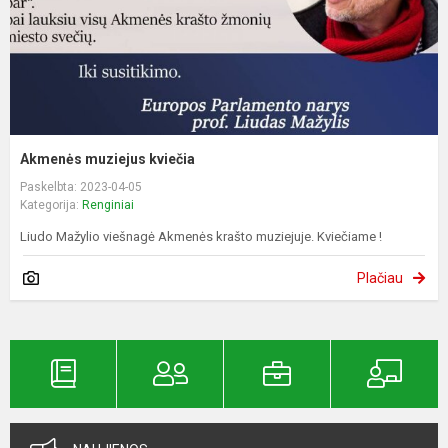
Akmenės muziejus kviečia
Paskelbta: 2023-04-05
Kategorija:
Renginiai
Liudo Mažylio viešnagė Akmenės krašto muziejuje. Kviečiame !
Plačiau