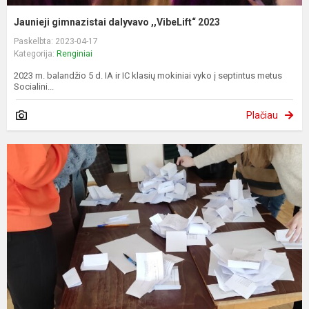
Jaunieji gimnazistai dalyvavo ,,VibeLift“ 2023
Paskelbta: 2023-04-17
Kategorija:
Renginiai
2023 m. balandžio 5 d. IA ir IC klasių mokiniai vyko į septintus metus
Socialini...
Plačiau