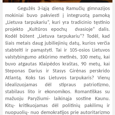
Gegužės 3-iąją dieną Ramučių gimnazijos
mokiniai buvo pakviesti į integruotą pamoką
„Lietuva tarpukariu“, kuri yra tradicinio tęstinio
projekto „Kultūros epochų dvasioje“ dalis.
Kodėl būtent „Lietuva tarpukariu“? Todėl, kad
šiais metais daug jubiliejinių datų, kurios verčia
stabtelti ir pamąstyti. Tai ir 105-osios Lietuvos
valstybingumo atkūrimo metinės, 100 metų, kai
buvo atgautas Klaipėdos kraštas, 90 metų, kai
Steponas Darius ir Stasys Girėnas perskrido
Atlantą. Koks tas Lietuvos tarpukaris? Vienų
idealizuojamas dėl stipraus patriotizmo,
stabilaus lito ir ekonomikos. Romantiškas su
mažuoju Paryžiumi- laikinąja sostine Kaunu.
Kitų- kritikuojamas dėl politinių pakilimų ir
nuopuolių- nuo demokratijos prie autoritarizmo