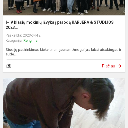
I–IV klasių mokinių išvyka į parodą KARJERA & STUDIJOS
2023...
Paskelbta: 2023-04-12
Kategorija:
Renginiai
Studijų pasirinkimas kiekvienam jaunam žmogui yra labai atsakingas ir
sudė...
Plačiau