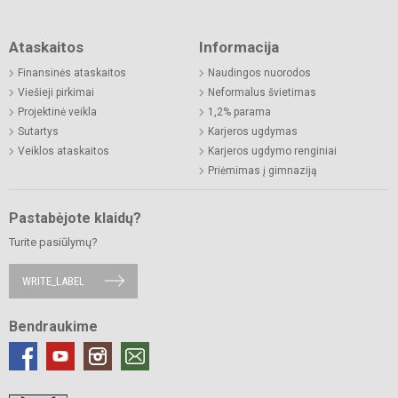
Ataskaitos
Informacija
Finansinės ataskaitos
Naudingos nuorodos
Viešieji pirkimai
Neformalus švietimas
Projektinė veikla
1,2% parama
Sutartys
Karjeros ugdymas
Veiklos ataskaitos
Karjeros ugdymo renginiai
Priėmimas į gimnaziją
Pastabėjote klaidų?
Turite pasiūlymų?
WRITE_LABEL
Bendraukime