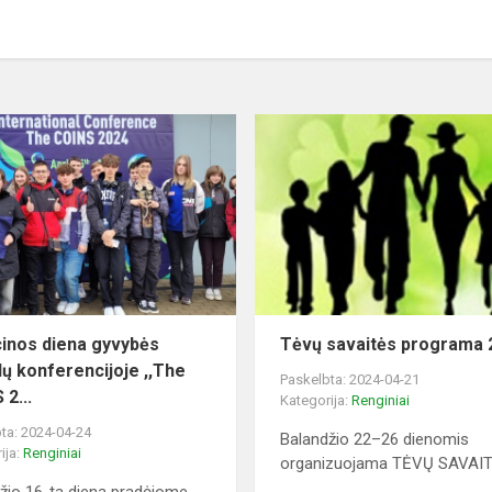
inos diena gyvybės
Tėvų savaitės programa 
ų konferencijoje ,,The
Paskelbta: 2024-04-21
2...
Kategorija:
Renginiai
ta: 2024-04-24
Balandžio 22–26 dienomis
ija:
Renginiai
organizuojama TĖVŲ SAVAITĖ