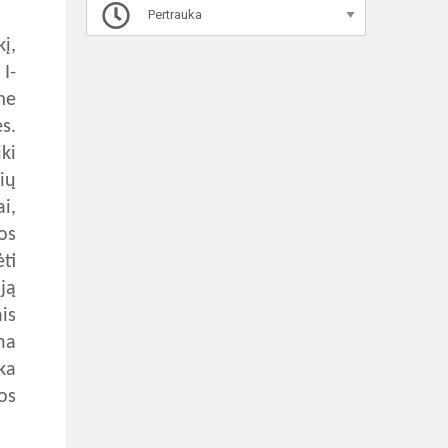
Pertrauka
į,
I-
me
s.
ki
ių
i,
os
ti
ją
is
na
ka
os