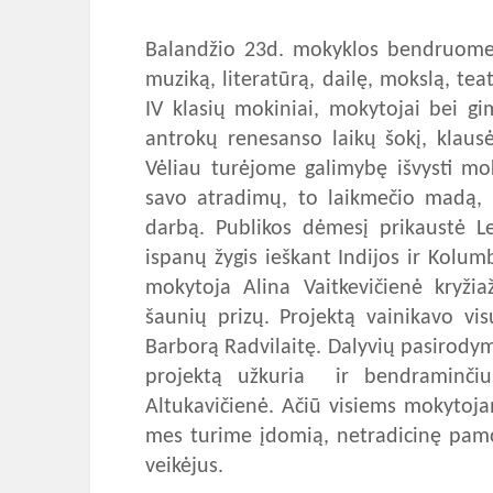
Balandžio 23d. mokyklos bendruome
muziką, literatūrą, dailę, mokslą, teat
IV klasių mokiniai, mokytojai bei g
antrokų renesanso laikų šokį, klausė
Vėliau turėjome galimybę išvysti mo
savo atradimų, to laikmečio madą, 
darbą. Publikos dėmesį prikaustė Le
ispanų žygis ieškant Indijos ir Kolum
mokytoja Alina Vaitkevičienė kryžia
šaunių prizų. Projektą vainikavo vi
Barborą Radvilaitę. Dalyvių pasirodym
projektą užkuria ir bendraminčiu
Altukavičienė. Ačiū visiems mokytoja
mes turime įdomią, netradicinę pamok
veikėjus.