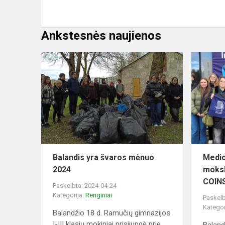
Ankstesnės naujienos
Balandis yra švaros mėnuo
Medic
2024
moksl
COINS 
Paskelbta: 2024-04-24
Kategorija:
Renginiai
Paskelb
Kategor
Balandžio 18 d. Ramučių gimnazijos
I-III klasių mokiniai prisijungė prie