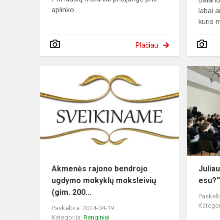
Baland
aplinko...
labai 
kuris 
Plačiau
Akmenės rajono bendrojo
Julia
ugdymo mokyklų moksleivių
esu?
(gim. 200...
Paskelb
Kategor
Paskelbta: 2024-04-19
Kategorija:
Renginiai