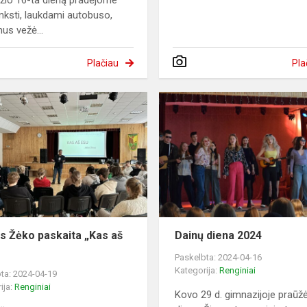
žio 16-ta dieną pradėjome
anksti, laukdami autobuso,
mus vežė...
Plačiau
Pla
us Žėko paskaita „Kas aš
Dainų diena 2024
“
Paskelbta: 2024-04-16
Kategorija:
Renginiai
ta: 2024-04-19
ija:
Renginiai
Kovo 29 d. gimnazijoje praūž