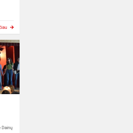
čiau
ė Dainų