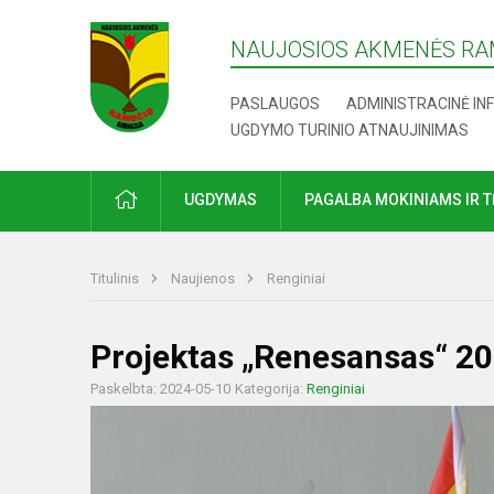
NAUJOSIOS AKMENĖS RA
PASLAUGOS
ADMINISTRACINĖ IN
UGDYMO TURINIO ATNAUJINIMAS
UGDYMAS
PAGALBA MOKINIAMS IR 
Titulinis
Naujienos
Renginiai
Projektas „Renesansas“ 2
Paskelbta: 2024-05-10
Kategorija:
Renginiai