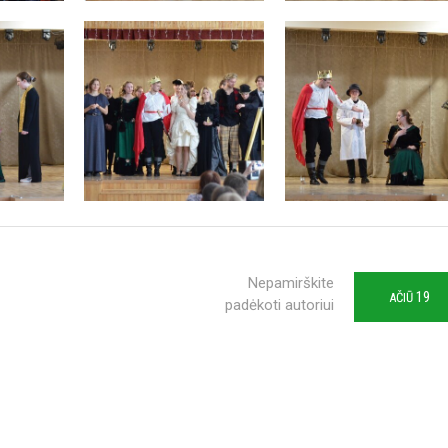
Nepamirškite
19
AČIŪ
padėkoti autoriui