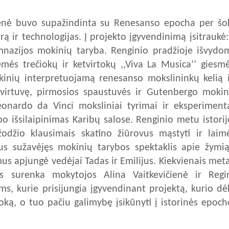
nė buvo supažindinta su Renesanso epocha per šok
rą ir technologijas. Į projekto įgyvendinimą įsitraukė: 
imnazijos mokinių taryba. Renginio pradžioje išvydo
mės trečiokų ir ketvirtokų ,,Viva La Musica’’ giesmė
kinių interpretuojamą renesanso mokslininkų kelią i
virtuvę, pirmosios spaustuvės ir Gutenbergo mokin
onardo da Vinci moksliniai tyrimai ir eksperimenta
bo išsilaipinimas Karibų salose. Renginio metu istorij
žodžio klausimais skatino žiūrovus mąstyti ir laimė
sus sužavėjęs mokinių tarybos spektaklis apie žymią
us apjungė vedėjai Tadas ir Emilijus. Kiekvienais meta
s surenka mokytojos Alina Vaitkevičienė ir Regi
ms, kurie prisijungia įgyvendinant projektą, kurio dė
ą, o tuo pačiu galimybę įsikūnyti į istorinės epoch