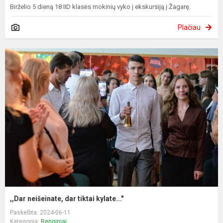
Birželio 5 dieną 18 IID klasės mokinių vyko į ekskursiją į Žagarę.
Plačiau
,,Dar neišeinate, dar tiktai kylate..."
Paskelbta: 2024-06-11
Kategorija:
Renginiai