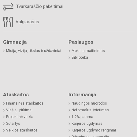
Tvarkaraščio pakeitimai
Valgiaraštis
Gimnazija
Paslaugos
Misija, vizija, tikslas ir uždaviniai
Mokinių maitinimas
Biblioteka
Ataskaitos
Informacija
Finansinės ataskaitos
Naudingos nuorodos
Viešieji pirkimai
Neformalus švietimas
Projektinė veikla
1,2% parama
Sutartys
Karjeros ugdymas
Veiklos ataskaitos
Karjeros ugdymo renginiai
Priėmimas į gimnaziją