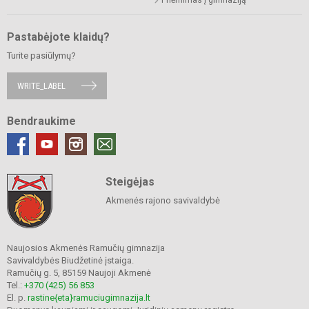
Pastabėjote klaidų?
Turite pasiūlymų?
WRITE_LABEL
Bendraukime
Steigėjas
Akmenės rajono savivaldybė
Naujosios Akmenės Ramučių gimnazija
Savivaldybės Biudžetinė įstaiga.
Ramučių g. 5, 85159 Naujoji Akmenė
Tel.:
+370 (425) 56 853
El. p.
rastine{eta}ramuciugimnazija.lt