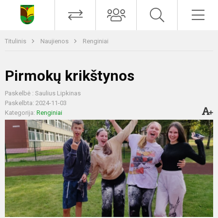
Titulinis
Naujienos
Renginiai
Pirmokų krikštynos
Paskelbė : Saulius Lipkinas
Paskelbta: 2024-11-03
Kategorija:
Renginiai