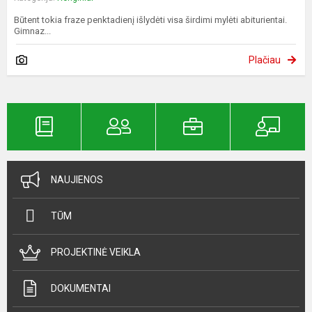
Būtent tokia fraze penktadienį išlydėti visa širdimi mylėti abiturientai.
Gimnaz...
Plačiau
NAUJIENOS
TŪM
PROJEKTINĖ VEIKLA
DOKUMENTAI