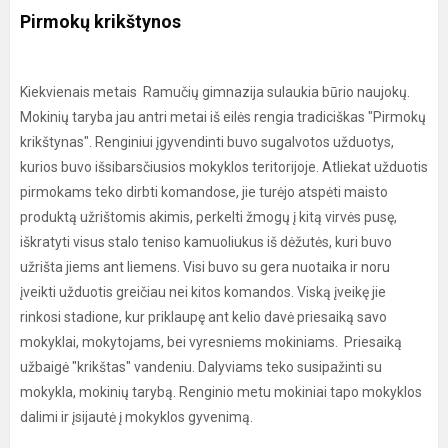
Pirmokų krikštynos
Kiekvienais metais Ramučių gimnazija sulaukia būrio naujokų.
Mokinių taryba jau antri metai iš eilės rengia tradiciškas "Pirmokų
krikštynas". Renginiui įgyvendinti buvo sugalvotos užduotys,
kurios buvo išsibarsčiusios mokyklos teritorijoje. Atliekat užduotis
pirmokams teko dirbti komandose, jie turėjo atspėti maisto
produktą užrištomis akimis, perkelti žmogų į kitą virvės pusę,
iškratyti visus stalo teniso kamuoliukus iš dėžutės, kuri buvo
užrišta jiems ant liemens. Visi buvo su gera nuotaika ir noru
įveikti užduotis greičiau nei kitos komandos. Viską įveikę jie
rinkosi stadione, kur priklaupę ant kelio davė priesaiką savo
mokyklai, mokytojams, bei vyresniems mokiniams. Priesaiką
užbaigė "krikštas" vandeniu. Dalyviams teko susipažinti su
mokykla, mokinių tarybą. Renginio metu mokiniai tapo mokyklos
dalimi ir įsijautė į mokyklos gyvenimą.