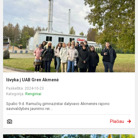
Išvyka į UAB Gren Akmenė
Paskelbta: 2024-10-23
Kategorija:
Renginiai
Spalio 9 d. Ramučių gimnazistai dalyvavo Akmenės rajono
savivaldybės jaunimo rei...
Plačiau