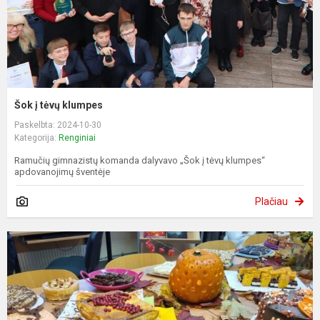
Šok į tėvų klumpes
Paskelbta: 2024-10-30
Kategorija:
Renginiai
Ramučių gimnazistų komanda dalyvavo „Šok į tėvų klumpes“
apdovanojimų šventėje
Plačiau