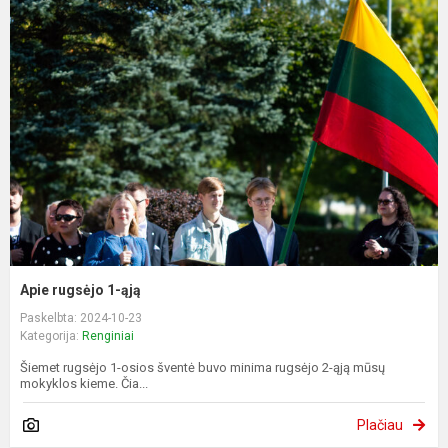
Apie rugsėjo 1-ąją
Paskelbta: 2024-10-23
Kategorija:
Renginiai
Šiemet rugsėjo 1-osios šventė buvo minima rugsėjo 2-ąją mūsų
mokyklos kieme. Čia...
Plačiau