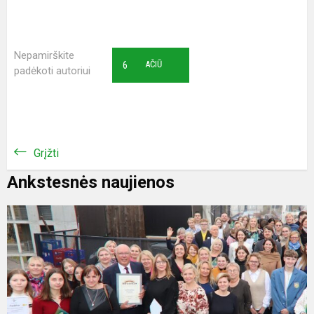
Nepamirškite
6
AČIŪ
padėkoti autoriui
Grįžti
Ankstesnės naujienos