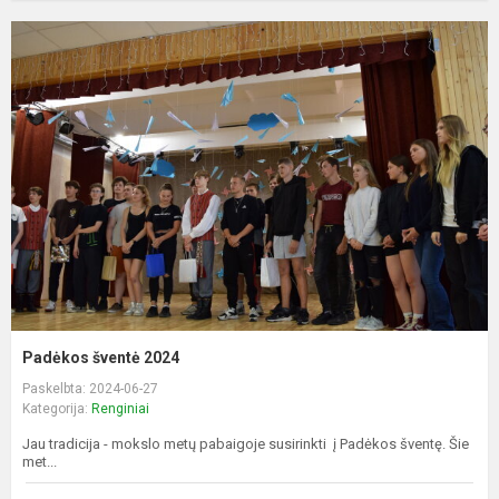
Padėkos šventė 2024
Paskelbta: 2024-06-27
Kategorija:
Renginiai
Jau tradicija - mokslo metų pabaigoje susirinkti į Padėkos šventę. Šie
met...