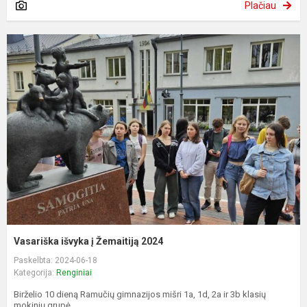
Plačiau
Vasariška išvyka į Žemaitiją 2024
Paskelbta: 2024-06-18
Kategorija:
Renginiai
Birželio 10 dieną Ramučių gimnazijos mišri 1a, 1d, 2a ir 3b klasių
mokinių grupė...