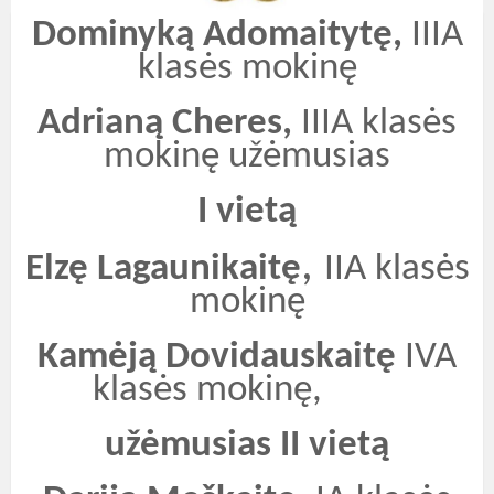
Dominyką Adomaitytę,
IIIA
klasės mokinę
Adrianą Cheres,
IIIA klasės
mokinę užėmusias
I vietą
,
Elzę Lagaunikaitę
IIA klasės
mokinę
Kamėją Dovidauskaitę
IVA
klasės mokinę,
užėmusias
II vietą