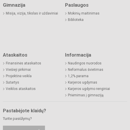
Gimnazija
Paslaugos
Misija, vizija, tikslas ir uždaviniai
Mokinių maitinimas
Biblioteka
Ataskaitos
Informacija
Finansinės ataskaitos
Naudingos nuorodos
Viešieji pirkimai
Neformalus švietimas
Projektinė veikla
1,2% parama
Sutartys
Karjeros ugdymas
Veiklos ataskaitos
Karjeros ugdymo renginiai
Priėmimas į gimnaziją
Pastabėjote klaidų?
Turite pasiūlymų?