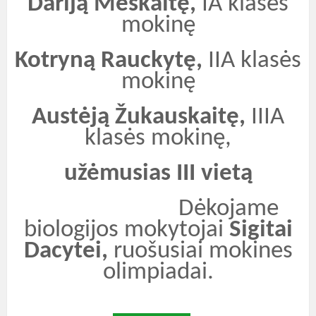
Dariją Meškaitę,
IA klasės
mokinę
Kotryną Rauckytę,
IIA klasės
mokinę
Austėją Žukauskaitę,
IIIA
klasės mokinę,
užėmusias III vietą
Dėkojame
biologijos mokytojai
Sigitai
Dacytei,
ruošusiai mokines
olimpiadai.