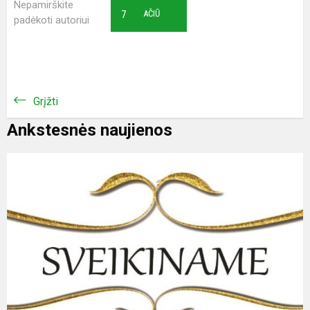
Nepamirškite
7
AČIŪ
padėkoti autoriui
Grįžti
Ankstesnės naujienos