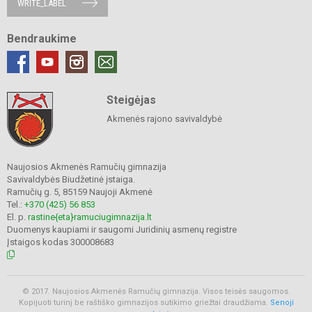
WRITE_LABEL
Bendraukime
Steigėjas
Akmenės rajono savivaldybė
Naujosios Akmenės Ramučių gimnazija
Savivaldybės Biudžetinė įstaiga.
Ramučių g. 5, 85159 Naujoji Akmenė
Tel.:
+370 (425) 56 853
El. p.
rastine{eta}ramuciugimnazija.lt
Duomenys kaupiami ir saugomi Juridinių asmenų registre
Įstaigos kodas 300008683
© 2017. Naujosios Akmenės Ramučių gimnazija. Visos teisės saugomos.
Kopijuoti turinį be raštiško gimnazijos sutikimo griežtai draudžiama.
Senoji