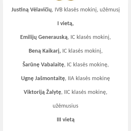
Justiną Vėlavičių
,
IVB klasės mokinį, užėmusį
I vietą,
Emilijų Generauską
,
IC klasės mokinį,
Beną Kaikarį,
IC klasės mokinį,
Šarūnę Vabalaitę
, IC klasės mokinę,
Ugnę Jašmontaitę
,
IIA klasės mokinę
Viktoriją Žalytę
, IIC klasės mokinę,
užėmusius
III vietą