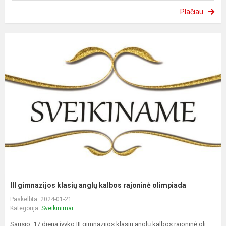
Plačiau
III gimnazijos klasių anglų kalbos rajoninė olimpiada
Paskelbta: 2024-01-21
Kategorija:
Sveikinimai
Sausio 17 dieną įvyko III gimnazijos klasių anglų kalbos rajoninė oli...