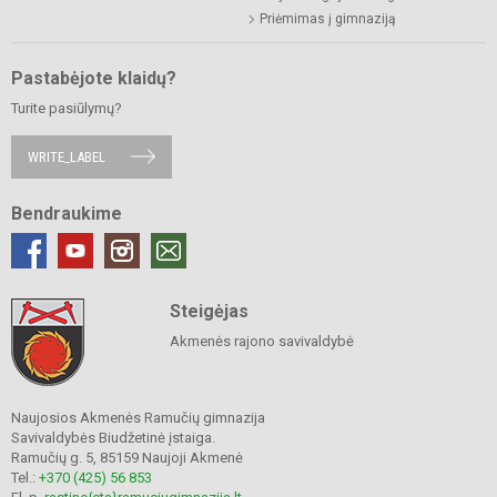
Priėmimas į gimnaziją
Pastabėjote klaidų?
Turite pasiūlymų?
WRITE_LABEL
Bendraukime
Steigėjas
Akmenės rajono savivaldybė
Naujosios Akmenės Ramučių gimnazija
Savivaldybės Biudžetinė įstaiga.
Ramučių g. 5, 85159 Naujoji Akmenė
Tel.:
+370 (425) 56 853