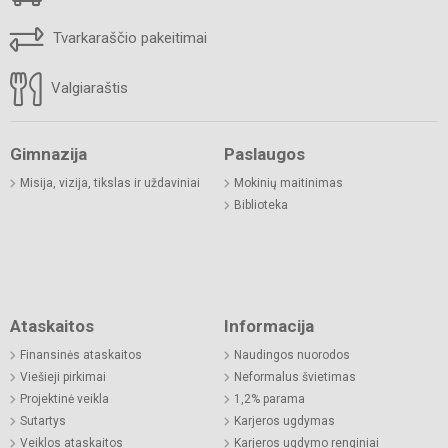
Tvarkaraščio pakeitimai
Valgiaraštis
Gimnazija
Paslaugos
Misija, vizija, tikslas ir uždaviniai
Mokinių maitinimas
Biblioteka
Ataskaitos
Informacija
Finansinės ataskaitos
Naudingos nuorodos
Viešieji pirkimai
Neformalus švietimas
Projektinė veikla
1,2% parama
Sutartys
Karjeros ugdymas
Veiklos ataskaitos
Karjeros ugdymo renginiai