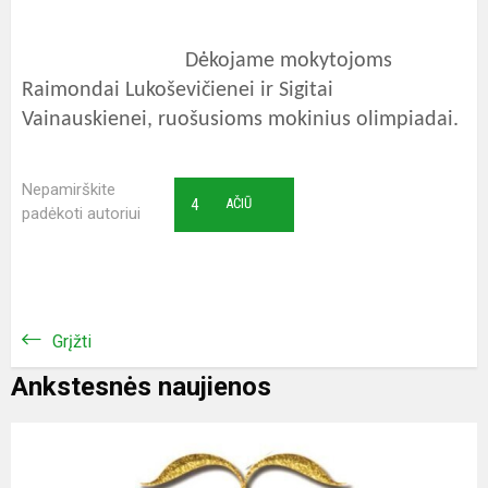
Dėkojame mokytojoms
Raimondai Lukoševičienei ir Sigitai
Vainauskienei, ruošusioms mokinius olimpiadai.
Nepamirškite
4
AČIŪ
padėkoti autoriui
Grįžti
Ankstesnės naujienos