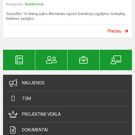
Kategorija:
Sveikinimai
Gruodžio 15 dieną įvyko Akmenės rajono bendrojo ugdymo mokyklų
tinklinio varžybo...
Plačiau
NAUJIENOS
TŪM
PROJEKTINĖ VEIKLA
DOKUMENTAI