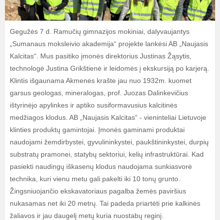
Gegužės 7 d. Ramučių gimnazijos mokiniai, dalyvaujantys
„Sumanaus moksleivio akademija“ projekte lankėsi AB „Naujasis
Kalcitas“. Mus pasitiko įmonės direktorius Justinas Žąsytis,
technologė Justina Grikštienė ir leidomės į ekskursiją po karjerą.
Klintis išgaunama Akmenės krašte jau nuo 1932m. kuomet
garsus geologas, mineralogas, prof. Juozas Dalinkevičius
ištyrinėjo apylinkes ir aptiko susiformavusius kalcitinės
medžiagos klodus. AB „Naujasis Kalcitas“ - vieninteliai Lietuvoje
klinties produktų gamintojai. Įmonės gaminami produktai
naudojami žemdirbystei, gyvulininkystei, paukštininkystei, durpių
substratų pramonei, statybų sektoriui, kelių infrastruktūrai. Kad
pasiekti naudingų iškasenų klodus naudojama sunkiasvorė
technika, kuri vienu metu gali pakelti iki 10 tonų grunto.
Žingsniuojančio ekskavatoriaus pagalba žemės paviršius
nukasamas net iki 20 metrų. Tai padeda priartėti prie kalkinės
žaliavos ir jau daugelį metų kuria nuostabų reginį.