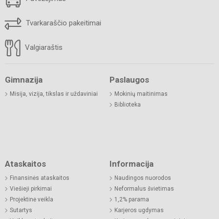
Tvarkaraščio pakeitimai
Valgiaraštis
Gimnazija
Paslaugos
Misija, vizija, tikslas ir uždaviniai
Mokinių maitinimas
Biblioteka
Ataskaitos
Informacija
Finansinės ataskaitos
Naudingos nuorodos
Viešieji pirkimai
Neformalus švietimas
Projektinė veikla
1,2% parama
Sutartys
Karjeros ugdymas