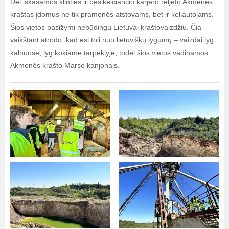
Dėl iškasamos klinties ir besikeičiančio karjero reljefo Akmenės
kraštas įdomus ne tik pramonės atstovams, bet ir keliautojams.
Šios vietos pasižymi nebūdingu Lietuvai kraštovaizdžiu. Čia
vaikštant atrodo, kad esi toli nuo lietuviškų lygumų – vaizdai lyg
kalnuose, lyg kokiame tarpeklyje, todėl šios vietos vadinamos
Akmenės krašto Marso kanjonais.