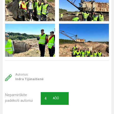
Autorius:
Indra Tijūnaitienė
Nepamirškite
4
AČIŪ
padėkoti autoriui