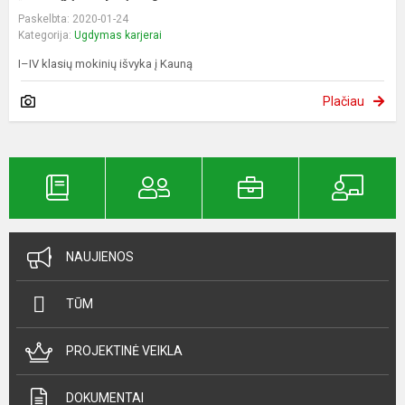
Paskelbta: 2020-01-24
Kategorija:
Ugdymas karjerai
I–IV klasių mokinių išvyka į Kauną
Plačiau
NAUJIENOS
TŪM
PROJEKTINĖ VEIKLA
DOKUMENTAI