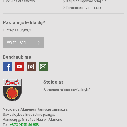
Veiklos ataskaitos
Karjeros ugdymo renginiai
Priėmimas į gimnaziją
Pastabėjote klaidų?
Turite pasiūlymų?
WRITE_LABEL
Bendraukime
Steigėjas
Akmenės rajono savivaldybė
Naujosios Akmenės Ramučių gimnazija
Savivaldybės Biudžetinė įstaiga.
Ramučių g. 5, 85159 Naujoji Akmenė
Tel.:
+370 (425) 56 853