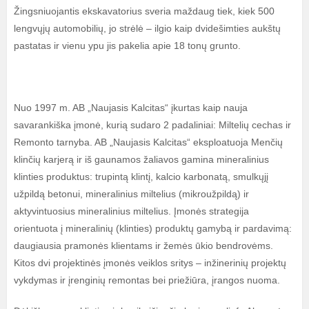
Žingsniuojantis ekskavatorius sveria maždaug tiek, kiek 500
lengvųjų automobilių, jo strėlė – ilgio kaip dvidešimties aukštų
pastatas ir vienu ypu jis pakelia apie 18 tonų grunto.
Nuo 1997 m. AB „Naujasis Kalcitas“ įkurtas kaip nauja
savarankiška įmonė, kurią sudaro 2 padaliniai: Miltelių cechas ir
Remonto tarnyba. AB „Naujasis Kalcitas“ eksploatuoja Menčių
klinčių karjerą ir iš gaunamos žaliavos gamina mineralinius
klinties produktus: trupintą klintį, kalcio karbonatą, smulkųjį
užpildą betonui, mineralinius miltelius (mikroužpildą) ir
aktyvintuosius mineralinius miltelius. Įmonės strategija
orientuota į mineralinių (klinties) produktų gamybą ir pardavimą:
daugiausia pramonės klientams ir žemės ūkio bendrovėms.
Kitos dvi projektinės įmonės veiklos sritys – inžinerinių projektų
vykdymas ir įrenginių remontas bei priežiūra, įrangos nuoma.