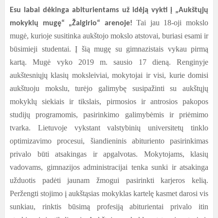
Esu labai dėkinga abiturientams už idėją vykti į „Aukštųjų
Tai jau 18-oji mokslo
mokyklų mugę“ „Žalgirio“ arenoje!
mugė, kurioje susitinka aukštojo mokslo atstovai, buriasi esami ir
būsimieji studentai. Į šią mugę su gimnazistais vykau pirmą
kartą. Mugė vyko 2019 m. sausio 17 dieną. Renginyje
aukštesniųjų klasių moksleiviai, mokytojai ir visi, kurie domisi
aukštuoju mokslu, turėjo galimybę susipažinti su aukštųjų
mokyklų siekiais ir tikslais, pirmosios ir antrosios pakopos
studijų programomis, pasirinkimo galimybėmis ir priėmimo
tvarka. Lietuvoje vykstant valstybinių universitetų tinklo
optimizavimo procesui, šiandieninis abituriento pasirinkimas
privalo būti atsakingas ir apgalvotas. Mokytojams, klasių
vadovams, gimnazijos administracijai tenka sunki ir atsakinga
užduotis padėti jaunam žmogui pasirinkti karjeros kelią.
Peržengti stojimo į aukštąsias mokyklas kartelę kasmet darosi vis
sunkiau, rinktis būsimą profesiją abiturientai privalo itin