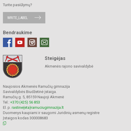
Turite pasiūlymų?
WRITE_LABEL
Bendraukime
Steigėjas
Akmenės rajono savivaldybė
Naujosios Akmenės Ramučių gimnazija
Savivaldybės Biudžetinė įstaiga.
Ramučių g. 5, 85159 Naujoji Akmenė
Tel.:
+370 (425) 56 853
El. p.
rastine{eta}ramuciugimnazija.lt
Duomenys kaupiami ir saugomi Juridinių asmenų registre
Įstaigos kodas 300008683