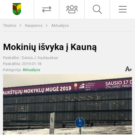
Titulinis
Naujienos
Aktualijos
Mokinių išvyka į Kauną
Paskelbė : Darius J. Kazlauskas
Paskelbta: 2019-01-18
Kategorija:
Aktualijos