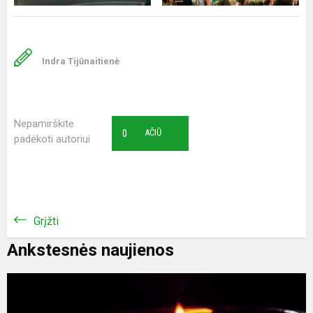
Indra Tijūnaitienė
Nepamirškite
0
AČIŪ
padėkoti autoriui
Grįžti
Ankstesnės naujienos