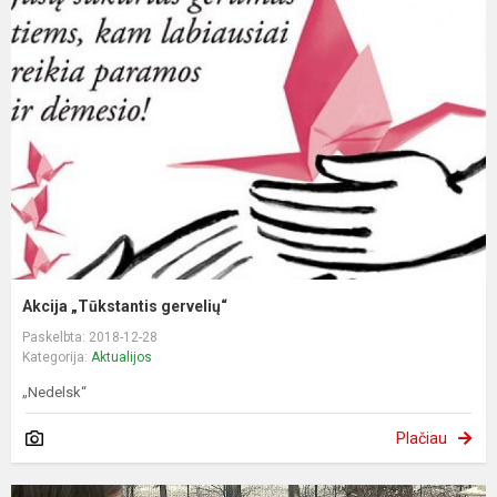
Akcija „Tūkstantis gervelių“
Paskelbta: 2018-12-28
Kategorija:
Aktualijos
„Nedelsk“
Plačiau