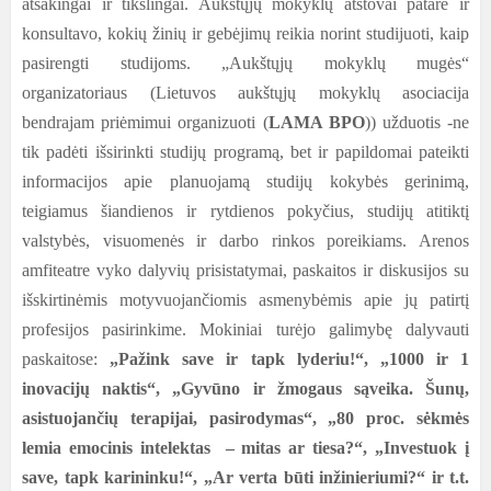
atsakingai ir tikslingai. Aukštųjų mokyklų atstovai patarė ir
konsultavo, kokių žinių ir gebėjimų reikia norint studijuoti, kaip
pasirengti studijoms. „Aukštųjų mokyklų mugės“
organizatoriaus (Lietuvos aukštųjų mokyklų asociacija
bendrajam priėmimui organizuoti (
LAMA BPO
))
užduotis -ne
tik padėti išsirinkti studijų programą, bet ir papildomai pateikti
informacijos apie planuojamą studijų kokybės gerinimą,
teigiamus šiandienos ir rytdienos pokyčius, studijų atitiktį
valstybės, visuomenės ir darbo rinkos poreikiams. Arenos
amfiteatre vyko dalyvių prisistatymai, paskaitos ir diskusijos su
išskirtinėmis motyvuojančiomis asmenybėmis apie jų patirtį
profesijos pasirinkime. Mokiniai turėjo galimybę dalyvauti
paskaitose:
„
Pažink save ir tapk lyderiu!“, „1000 ir 1
inovacijų naktis“, „Gyvūno ir žmogaus sąveika. Šunų,
asistuojančių terapijai, pasirodymas“, „80 proc. sėkmės
lemia emocinis intelektas – mitas ar tiesa?“, „Investuok į
save, tapk karininku!“, „Ar verta būti inžinieriumi?“ ir t.t.