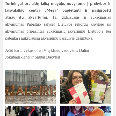
Turiningai praleidę laiką mugėje, nuvykome į prekybos ir
laisvalaikio centrą „Mega“ papietauti ir pasigrožėti
Tai didžiausias ir aukščiausias
atnaujintu akvariumu.
akvariumas Pabaltijo šalyse! Lietuvos rekordų knygoje šis
akvariumas pripažintas aukščiausiu akvariumu Lietuvoje bei
patenka į aukščiausių akvariumų pasaulyje dešimtuką.
Ačiū kartu vykusioms IV-ų klasių vadovėms Daliai
Jokubauskienei ir Sigitai Dacytei!