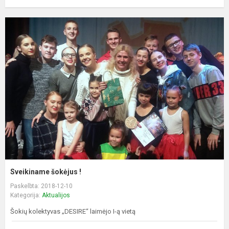
Sveikiname šokėjus !
Paskelbta: 2018-12-10
Kategorija:
Aktualijos
Šokių kolektyvas „DESIRE“ laimėjo I-ą vietą