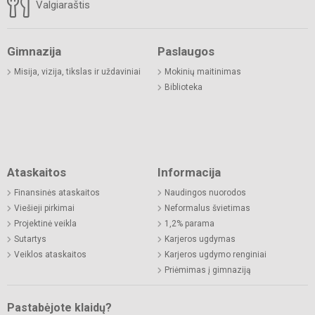
Valgiaraštis
Gimnazija
Paslaugos
Misija, vizija, tikslas ir uždaviniai
Mokinių maitinimas
Biblioteka
Ataskaitos
Informacija
Finansinės ataskaitos
Naudingos nuorodos
Viešieji pirkimai
Neformalus švietimas
Projektinė veikla
1,2% parama
Sutartys
Karjeros ugdymas
Veiklos ataskaitos
Karjeros ugdymo renginiai
Priėmimas į gimnaziją
Pastabėjote klaidų?