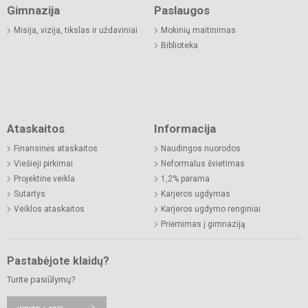
Gimnazija
Paslaugos
Misija, vizija, tikslas ir uždaviniai
Mokinių maitinimas
Biblioteka
Ataskaitos
Informacija
Finansinės ataskaitos
Naudingos nuorodos
Viešieji pirkimai
Neformalus švietimas
Projektinė veikla
1,2% parama
Sutartys
Karjeros ugdymas
Veiklos ataskaitos
Karjeros ugdymo renginiai
Priėmimas į gimnaziją
Pastabėjote klaidų?
Turite pasiūlymų?