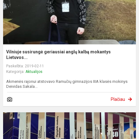
Vilniuje susirungė geriausiai anglų kalbą mokantys
Lietuvos...
Paskelbta: 2019-02-11
Kategorija:
Aktualijos
Akmenės rajonui atstovavo Ramučių gimnazijos IIIA klasės mokinys
Deividas Sakala...
Plačiau