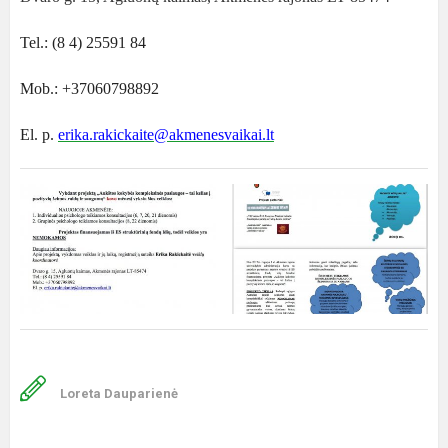
Tel.: (8 4) 25591 84
Mob.: +37060798892
El. p.
erika.rakickaite@akmenesvaikai.lt
Loreta Dauparienė