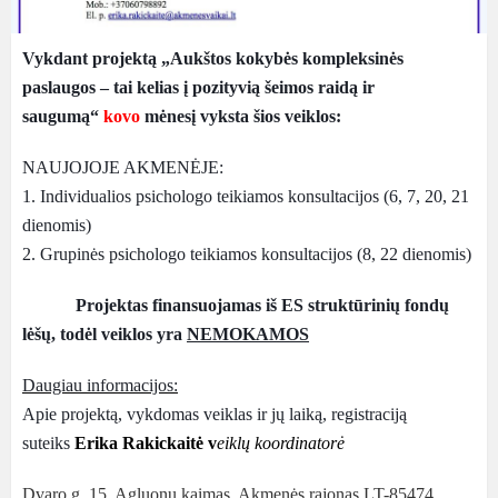
Vykdant projektą „Aukštos kokybės kompleksinės
paslaugos – tai kelias į pozityvią šeimos raidą ir
saugumą“
kovo
mėnesį vyksta šios veiklos:
NAUJOJOJE AKMENĖJE:
1. Individualios psichologo teikiamos konsultacijos (6, 7, 20, 21
dienomis)
2. Grupinės psichologo teikiamos konsultacijos (8, 22 dienomis)
Projektas finansuojamas iš ES struktūrinių fondų
lėšų, todėl veiklos yra
NEMOKAMOS
Daugiau informacijos:
Apie projektą, vykdomas veiklas ir jų laiką, registraciją
suteiks
Erika Rakickaitė v
eiklų koordinatorė
Dvaro g. 15, Agluonų kaimas, Akmenės rajonas LT-85474