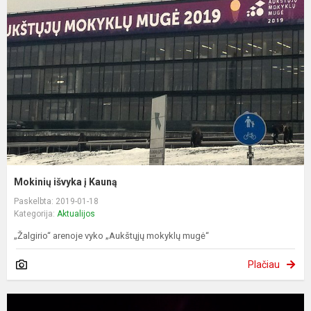
Mokinių išvyka į Kauną
Paskelbta: 2019-01-18
Kategorija:
Aktualijos
„Žalgirio“ arenoje vyko „Aukštųjų mokyklų mugė“
Plačiau