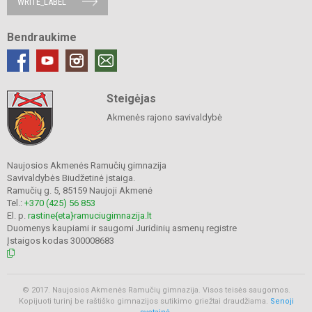
WRITE_LABEL
Bendraukime
Steigėjas
Akmenės rajono savivaldybė
Naujosios Akmenės Ramučių gimnazija
Savivaldybės Biudžetinė įstaiga.
Ramučių g. 5, 85159 Naujoji Akmenė
Tel.:
+370 (425) 56 853
El. p.
rastine{eta}ramuciugimnazija.lt
Duomenys kaupiami ir saugomi Juridinių asmenų registre
Įstaigos kodas 300008683
© 2017. Naujosios Akmenės Ramučių gimnazija. Visos teisės saugomos.
Kopijuoti turinį be raštiško gimnazijos sutikimo griežtai draudžiama.
Senoji