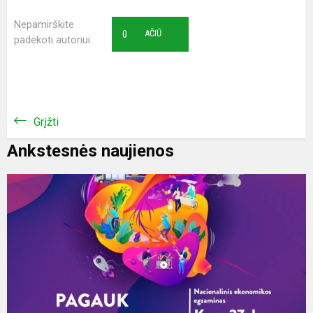
Nepamirškite
0
AČIŪ
padėkoti autoriui
Grįžti
Ankstesnės naujienos