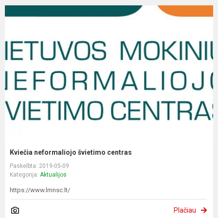
Kviečia neformaliojo švietimo centras
Paskelbta: 2019-05-09
Kategorija:
Aktualijos
https://www.lmnsc.lt/
Plačiau