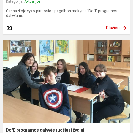
Kategorija:
Aktualijos
Gimnazijoje vyko pirmosios pagalbos mokymai DofE programos
dalyviams
Plačiau
DofE programos dalyvės ruošiasi žygiui