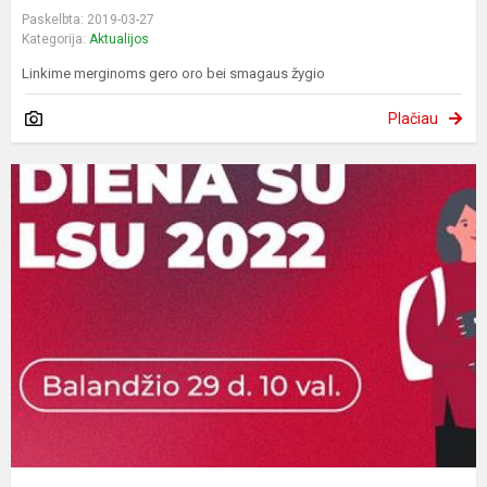
Paskelbta: 2019-03-27
Kategorija:
Aktualijos
Linkime merginoms gero oro bei smagaus žygio
Plačiau