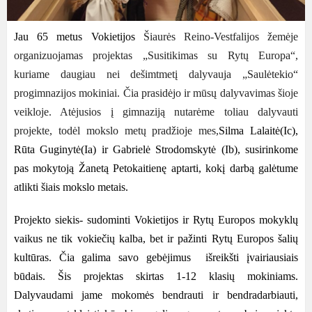
Jau
65 metus Vokietijos
Šiaurės Reino-Vestfalijos žemėje
organizuojamas projektas „Susitikimas su Rytų Europa“,
kuriame daugiau nei dešimtmetį dalyvauja „Saulėtekio“
progimnazijos mokiniai. Čia prasidėjo ir mūsų dalyvavimas šioje
veikloje. Atėjusios į gimnaziją nutarėme toliau dalyvauti
projekte, todėl mokslo metų pradžioje mes,
Silma Lalaitė(Ic),
Rūta Guginytė(Ia) ir Gabrielė Strodomskytė (Ib), susirinkome
pas mokytoją Žanetą Petokaitienę aptarti, kokį darbą galėtume
atlikti šiais mokslo metais.
Projekto siekis- sudominti Vokietijos ir Rytų Europos mokyklų
vaikus ne tik vokiečių kalba, bet ir pažinti Rytų Europos šalių
kultūras. Čia galima savo gebėjimus išreikšti įvairiausiais
būdais. Šis projektas skirtas 1-12 klasių mokiniams.
Dalyvaudami jame mokomės bendrauti ir bendradarbiauti,