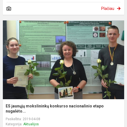
Plačiau
ES jaunųjų mokslininkų konkurso nacionalinio etapo
nugalėto...
Paskelbta: 2019-04-08
Kategorija:
Aktualijos