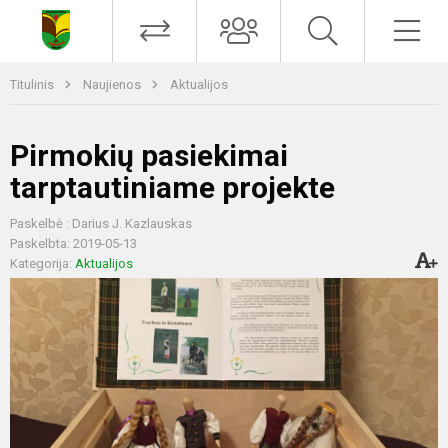
Titulinis
Naujienos
Aktualijos
Pirmokių pasiekimai
tarptautiniame projekte
Paskelbė : Darius J. Kazlauskas
Paskelbta: 2019-05-13
Kategorija:
Aktualijos