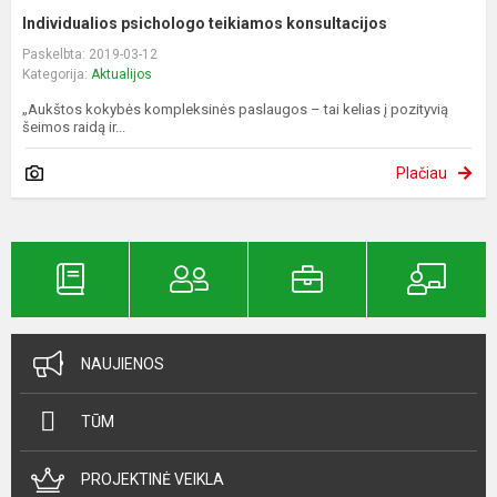
Individualios psichologo teikiamos konsultacijos
Paskelbta: 2019-03-12
Kategorija:
Aktualijos
„Aukštos kokybės kompleksinės paslaugos – tai kelias į pozityvią
šeimos raidą ir...
Plačiau
NAUJIENOS
TŪM
PROJEKTINĖ VEIKLA