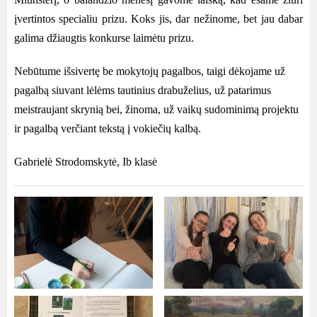
įvertintos specialiu prizu. Koks jis, dar nežinome, bet jau dabar
galima džiaugtis konkurse laimėtu prizu.
Nebūtume išsivertę be mokytojų pagalbos, taigi dėkojame už
pagalbą siuvant lėlėms tautinius drabuželius, už patarimus
meistraujant skrynią bei, žinoma, už vaikų sudominimą projektu
ir pagalbą verčiant tekstą į vokiečių kalbą.
Gabrielė Strodomskytė, Ib klasė