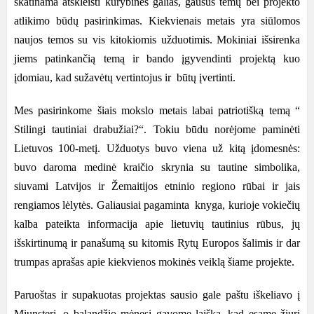
skatinama atskleisti kūrybines galias, gausus temų bei projekto
atlikimo būdų pasirinkimas. Kiekvienais metais yra siūlomos
naujos temos su vis kitokiomis užduotimis. Mokiniai išsirenka
jiems patinkančią temą ir bando įgyvendinti projektą kuo
įdomiau, kad sužavėtų vertintojus ir būtų įvertinti.
Mes pasirinkome šiais mokslo metais labai patriotišką temą “
Stilingi tautiniai drabužiai?“. Tokiu būdu norėjome paminėti
Lietuvos 100-metį. Užduotys buvo viena už kitą įdomesnės:
buvo daroma medinė kraičio skrynia su tautine simbolika,
siuvami Latvijos ir Žemaitijos etninio regiono rūbai ir jais
rengiamos lėlytės. Galiausiai pagaminta knyga, kurioje vokiečių
kalba pateikta informacija apie lietuvių tautinius rūbus, jų
išskirtinumą ir panašumą su kitomis Rytų Europos šalimis ir dar
trumpas aprašas apie kiekvienos mokinės veiklą šiame projekte.
Paruoštas ir supakuotas projektas sausio gale paštu iškeliavo į
Miunsterį, o balandžio mėnesį gavome laišką, kad esame žiuri