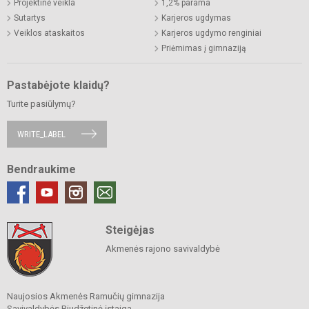
Projektinė veikla
1,2% parama
Sutartys
Karjeros ugdymas
Veiklos ataskaitos
Karjeros ugdymo renginiai
Priėmimas į gimnaziją
Pastabėjote klaidų?
Turite pasiūlymų?
WRITE_LABEL
Bendraukime
Steigėjas
Akmenės rajono savivaldybė
Naujosios Akmenės Ramučių gimnazija
Savivaldybės Biudžetinė įstaiga.