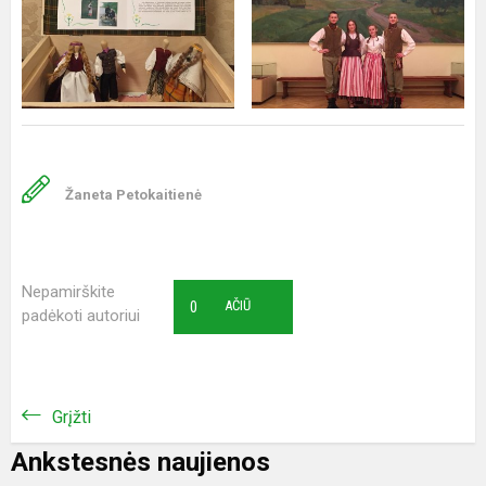
Žaneta Petokaitienė
Nepamirškite
0
AČIŪ
padėkoti autoriui
Grįžti
Ankstesnės naujienos