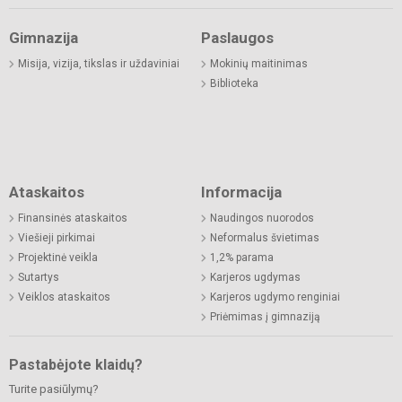
Gimnazija
Paslaugos
Misija, vizija, tikslas ir uždaviniai
Mokinių maitinimas
Biblioteka
Ataskaitos
Informacija
Finansinės ataskaitos
Naudingos nuorodos
Viešieji pirkimai
Neformalus švietimas
Projektinė veikla
1,2% parama
Sutartys
Karjeros ugdymas
Veiklos ataskaitos
Karjeros ugdymo renginiai
Priėmimas į gimnaziją
Pastabėjote klaidų?
Turite pasiūlymų?