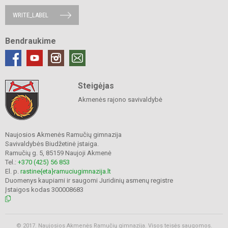
WRITE_LABEL
Bendraukime
Steigėjas
Akmenės rajono savivaldybė
Naujosios Akmenės Ramučių gimnazija
Savivaldybės Biudžetinė įstaiga.
Ramučių g. 5, 85159 Naujoji Akmenė
Tel.:
+370 (425) 56 853
El. p.
rastine{eta}ramuciugimnazija.lt
Duomenys kaupiami ir saugomi Juridinių asmenų registre
Įstaigos kodas 300008683
© 2017. Naujosios Akmenės Ramučių gimnazija. Visos teisės saugomos.