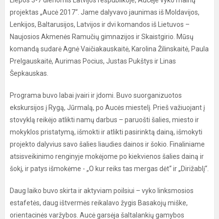
Liepos 3-7 dienomis Latvijos respublikoje, Aucėje vyko mainų
projektas „Aucė 2017“. Jame dalyvavo jaunimas iš Moldavijos,
Lenkijos, Baltarusijos, Latvijos ir dvi komandos iš Lietuvos –
Naujosios Akmenės Ramučių gimnazijos ir Skaistgirio. Mūsų
komandą sudarė Agnė Vaičiakauskaitė, Karolina Žilinskaitė, Paula
Prelgauskaitė, Aurimas Pocius, Justas Pukštys ir Linas
Šepkauskas.
Programa buvo labai įvairi ir įdomi. Buvo suorganizuotos
ekskursijos į Rygą, Jūrmalą, po Aucės miestelį. Prieš važiuojant į
stovyklą reikėjo atlikti namų darbus – paruošti šalies, miesto ir
mokyklos pristatymą, išmokti ir atlikti pasirinktą dainą, išmokyti
projekto dalyvius savo šalies liaudies dainos ir šokio. Finaliniame
atsisveikinimo renginyje mokėjome po kiekvienos šalies dainą ir
šokį, ir patys išmokėme - „O kur reiks tas mergas dėt“ ir „Dirižablį“.
Daug laiko buvo skirta ir aktyviam poilsiui – vyko linksmosios
estafetės, daug ištvermės reikalavo žygis Basakojų miške,
orientacinės varžybos. Aucė garsėja šaltalankių gamybos