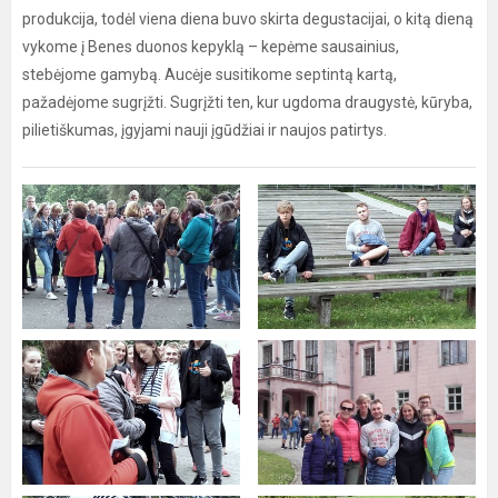
produkcija, todėl viena diena buvo skirta degustacijai, o kitą dieną
vykome į Benes duonos kepyklą – kepėme sausainius,
stebėjome gamybą. Aucėje susitikome septintą kartą,
pažadėjome sugrįžti. Sugrįžti ten, kur ugdoma draugystė, kūryba,
pilietiškumas, įgyjami nauji įgūdžiai ir naujos patirtys.