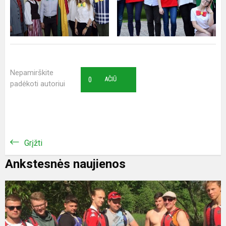
Nepamirškite
0
AČIŪ
padėkoti autoriui
Grįžti
Ankstesnės naujienos