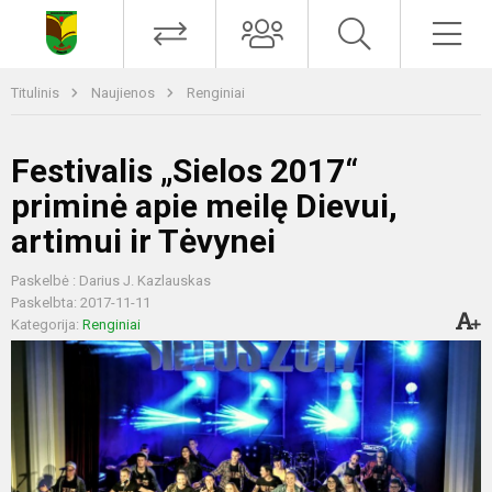
Titulinis
Naujienos
Renginiai
Festivalis „Sielos 2017“
priminė apie meilę Dievui,
artimui ir Tėvynei
Paskelbė : Darius J. Kazlauskas
Paskelbta: 2017-11-11
Kategorija:
Renginiai