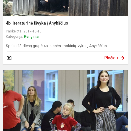
4b literatūrinė išvyka į Anykščius
Paskelbta: 2017-10-13
Kategorija:
Renginiai
Spalio 13 dieną grupė 4b klasės mokinių vyko į Anykščius...
Plačiau