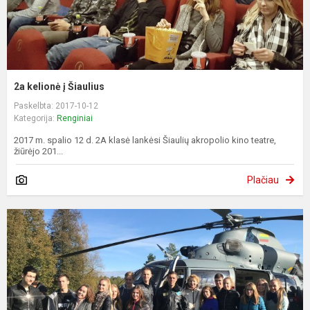
2a kelionė į Šiaulius
Paskelbta: 2017-10-12
Kategorija:
Renginiai
2017 m. spalio 12 d. 2A klasė lankėsi Šiaulių akropolio kino teatre,
žiūrėjo 201...
Plačiau