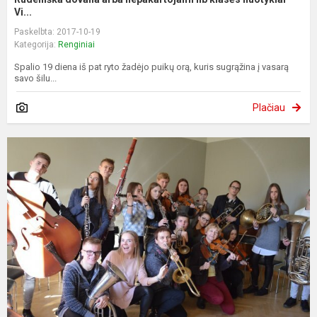
Vi...
Paskelbta: 2017-10-19
Kategorija:
Renginiai
Spalio 19 diena iš pat ryto žadėjo puikų orą, kuris sugrąžina į vasarą
savo šilu...
Plačiau