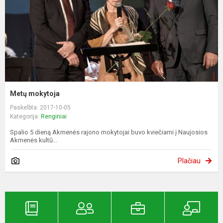
Metų mokytoja
Paskelbta: 2017-10-05
Kategorija:
Renginiai
Spalio 5 dieną Akmenės rajono mokytojai buvo kviečiami į Naujosios
Akmenės kultū...
Plačiau