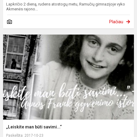
Lapkričio 2 dieną, rudens atostogų metu, Ramučių gimnazijoje vyko
Akmenės rajono...
Plačiau
„Leiskite man būti savimi...“
Paskelbta: 2017-10-23