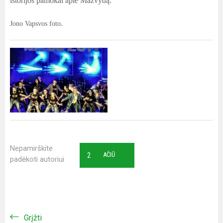
istorijos pamokai apie Mažvydą.
.
Jono Vapsvos foto
Nepamirškite
2
AČIŪ
padėkoti autoriui
Grįžti