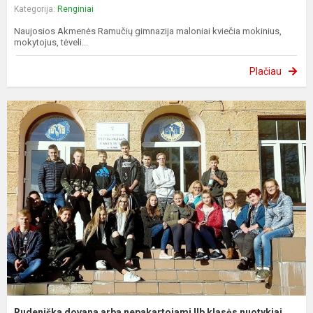
Kategorija:
Renginiai
Naujosios Akmenės Ramučių gimnazija maloniai kviečia mokinius,
mokytojus, tėveli...
Plačiau
Rudeniška dovana arba nepakartojami IIb klasės nuotykiai