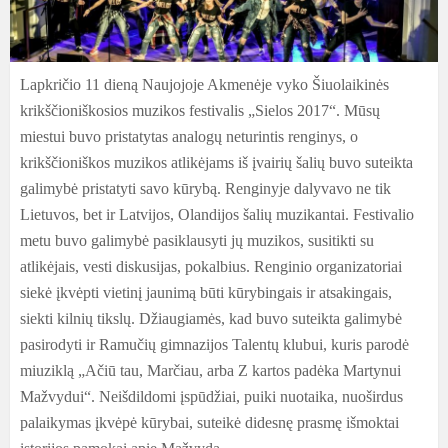
Lapkričio 11 dieną Naujojoje Akmenėje vyko Šiuolaikinės
krikščioniškosios muzikos festivalis „Sielos 2017“. Mūsų
miestui buvo pristatytas analogų neturintis renginys, o
krikščioniškos muzikos atlikėjams iš įvairių šalių buvo suteikta
galimybė pristatyti savo kūrybą. Renginyje dalyvavo ne tik
Lietuvos, bet ir Latvijos, Olandijos šalių muzikantai. Festivalio
metu buvo galimybė pasiklausyti jų muzikos, susitikti su
atlikėjais, vesti diskusijas, pokalbius. Renginio organizatoriai
siekė įkvėpti vietinį jaunimą būti kūrybingais ir atsakingais,
siekti kilnių tikslų. Džiaugiamės, kad buvo suteikta galimybė
pasirodyti ir Ramučių gimnazijos Talentų klubui, kuris parodė
miuziklą „Ačiū tau, Marčiau, arba Z kartos padėka Martynui
Mažvydui“. Neišdildomi įspūdžiai, puiki nuotaika, nuoširdus
palaikymas įkvėpė kūrybai, suteikė didesnę prasmę išmoktai