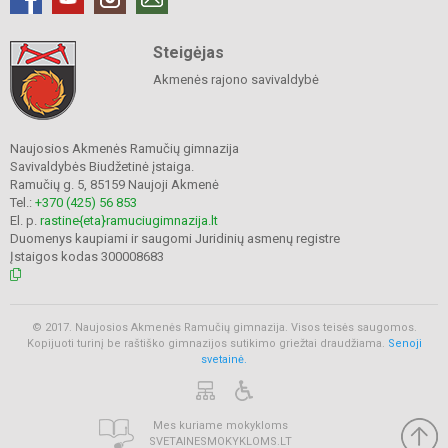
Steigėjas
Akmenės rajono savivaldybė
Naujosios Akmenės Ramučių gimnazija
Savivaldybės Biudžetinė įstaiga.
Ramučių g. 5, 85159 Naujoji Akmenė
Tel.:
+370 (425) 56 853
El. p.
rastine{eta}ramuciugimnazija.lt
Duomenys kaupiami ir saugomi Juridinių asmenų registre
Įstaigos kodas 300008683
© 2017. Naujosios Akmenės Ramučių gimnazija. Visos teisės saugomos.
Kopijuoti turinį be raštiško gimnazijos sutikimo griežtai draudžiama.
Senoji
svetainė.
Mes kuriame mokykloms
SVETAINESMOKYKLOMS.LT