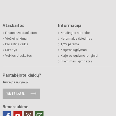
Ataskaitos
Informacija
Finansinės ataskaitos
Naudingos nuorodos
Viešieji pirkimai
Neformalus švietimas
Projektinė veikla
1,2% parama
Sutartys
Karjeros ugdymas
Veiklos ataskaitos
Karjeros ugdymo renginiai
Priėmimas į gimnaziją
Pastabėjote klaidų?
Turite pasiūlymų?
WRITE_LABEL
Bendraukime