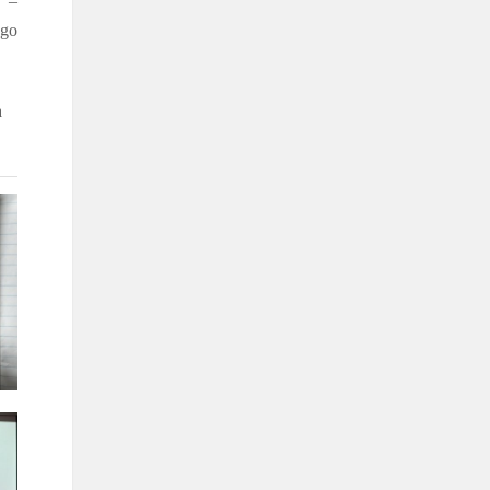
e –
ngo
a