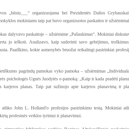
tyvos „būsiu___“ organizuojama bei Prezidentės Dalios Grybauskai
okyklos mokiniams taip pat buvo organizuotos paskaitos ir užsiėmimai
mokas dalyvavo paskaitoje – užsiėmime „Pašaukimas“. Mokiniai diskuta
rta jo ieškoti. Analizavo, kaip suderinti savo gebėjimus, troškimus
sia. Paaiškino, kokie asmenybės bruožai reikalingi pasirinktai profesij
pilietiškumo pagrindų pamokas vyko pamoka – užsiėmimas „Individual
orės psichologės Ugnės Juodytės e-pamoką: „Kaip ir kada pradėti planu
us karjeros planas. Taip pat sužinojo apie karjeros planavimą ir pl
atliko John L. Holland'o profesijos pasirinkimo testą. Mokiniai atl
irtą profesinės veiklos tyrimui ir planavimui.