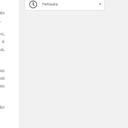
Pertrauka
tės
.
vo,
 ir
ai,
aus
oti
ano
iko