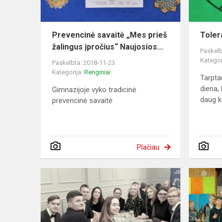
Prevencinė savaitė „Mes prieš
Toler
žalingus įpročius“ Naujosios...
Paskelb
Kategor
Paskelbta: 2018-11-23
Kategorija:
Renginiai
Tarpta
diena, 
Gimnazijoje vyko tradicinė
daug k.
prevencinė savaitė
Plačiau