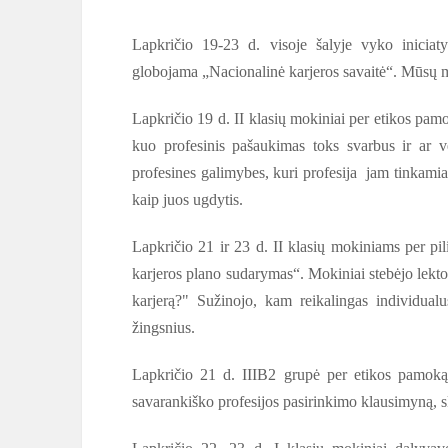
Lapkričio 19-23 d. visoje šalyje vyko inicia
globojama „Nacionalinė karjeros savaitė“. Mūsų m
Lapkričio 19 d. II klasių mokiniai per etikos pa
kuo profesinis pašaukimas toks svarbus ir ar ve
profesines galimybes, kuri profesija jam tinkamiau
kaip juos ugdytis.
Lapkričio 21 ir 23 d. II klasių mokiniams per 
karjeros plano sudarymas“. Mokiniai stebėjo lekt
karjerą?" Sužinojo, kam reikalingas individual
žingsnius.
Lapkričio 21 d. IIIB2 grupė per etikos pamoką 
savarankiško profesijos pasirinkimo klausimyną, sk