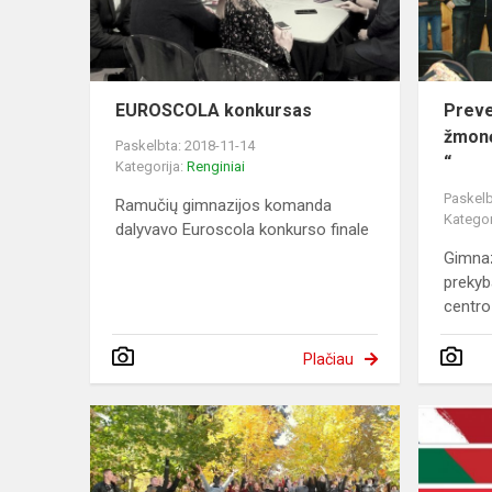
EUROSCOLA konkursas
Preve
žmonė
Paskelbta: 2018-11-14
“
Kategorija:
Renginiai
Paskelb
Ramučių gimnazijos komanda
Kategor
dalyvavo Euroscola konkurso finale
Gimnaz
prekyb
centro
Plačiau