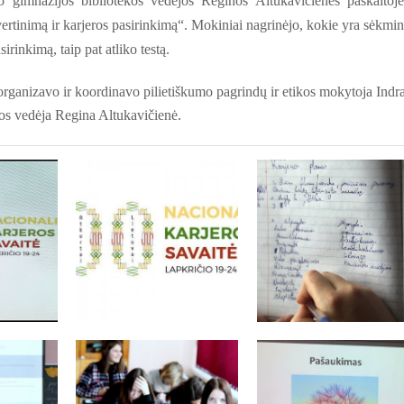
vo gimnazijos
bibliotekos vedėjos Reginos Altukavičienės paskaitoj
rtinimą ir karjeros pasirinkimą“. Mokiniai nagrinėjo, kokie yra sėkmi
irinkimą, taip pat atliko testą.
organizavo ir koordinavo pilietiškumo pagrindų ir etikos mokytoja Indr
kos vedėja Regina Altukavičienė.