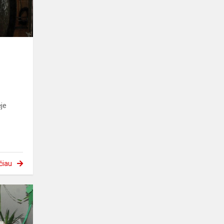
je
čiau