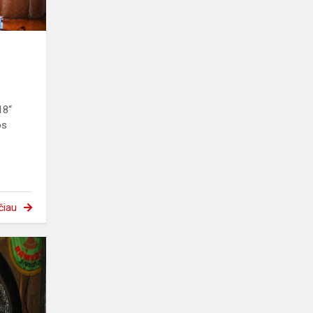
18“
os
čiau