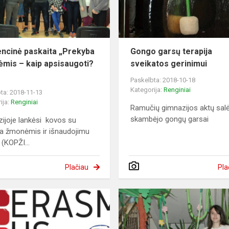
ncinė paskaita „Prekyba
Gongo garsų terapija
mis – kaip apsisaugoti?
sveikatos gerinimui
Paskelbta: 2018-10-18
Kategorija:
Renginiai
ta: 2018-11-13
ija:
Renginiai
Ramučių gimnazijos aktų salė
skambėjo gongų garsai
ijoje lankėsi kovos su
a žmonėmis ir išnaudojimu
 (KOPŽI...
Plačiau
Pla