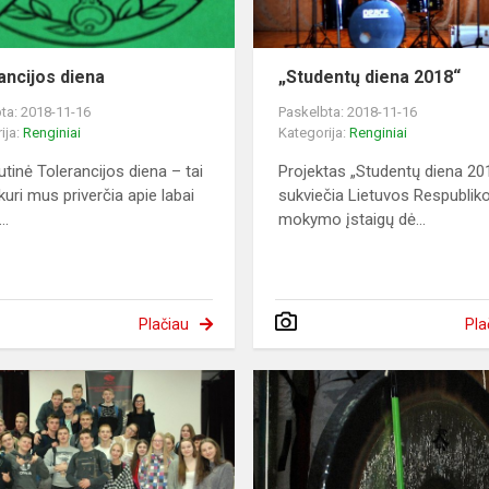
ancijos diena
„Studentų diena 2018“
ta: 2018-11-16
Paskelbta: 2018-11-16
ija:
Renginiai
Kategorija:
Renginiai
utinė Tolerancijos diena – tai
Projektas „Studentų diena 20
kuri mus priverčia apie labai
sukviečia Lietuvos Respublik
..
mokymo įstaigų dė...
Plačiau
Pla