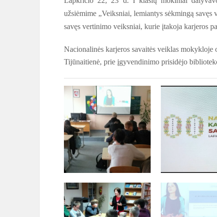
Lapkričio 22, 23 d. I klasių mokiniai dalyva
užsiėmime „Veiksniai, lemiantys sėkmingą savęs ve
savęs vertinimo veiksniai, kurie įtakoja karjeros pas
Nacionalinės karjeros savaitės veiklas mokykloje 
Tijūnaitienė, prie įgyvendinimo prisidėjo
bibliote