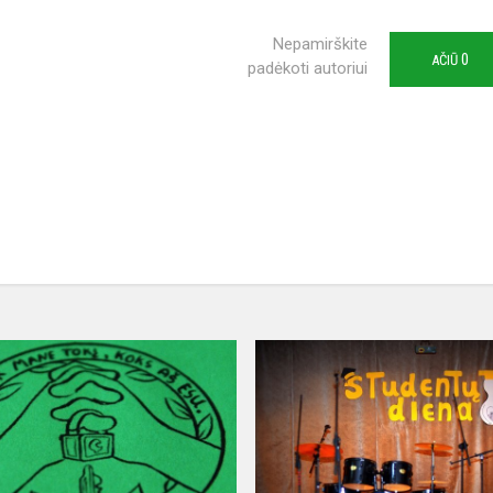
Nepamirškite
0
AČIŪ
padėkoti autoriui