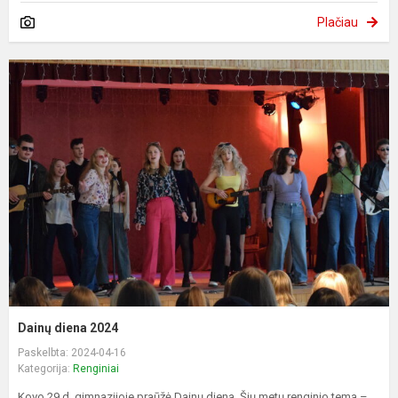
Plačiau
Dainų diena 2024
Paskelbta: 2024-04-16
Kategorija:
Renginiai
Kovo 29 d. gimnazijoje praūžė Dainų diena. Šių metų renginio tema –