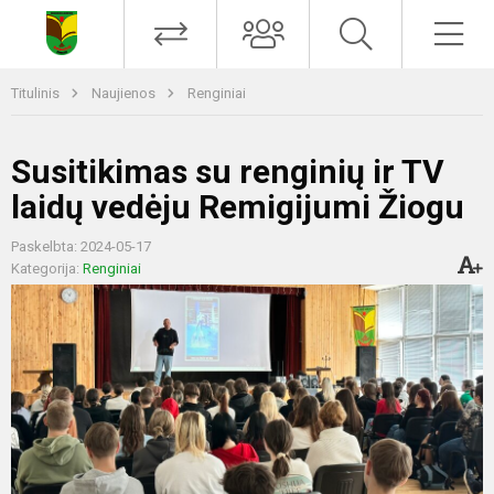
Titulinis
Naujienos
Renginiai
Susitikimas su renginių ir TV
laidų vedėju Remigijumi Žiogu
Paskelbta: 2024-05-17
Kategorija:
Renginiai