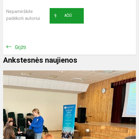
Nepamirškite
9
AČIŪ
padėkoti autoriui
Grįžti
Ankstesnės naujienos