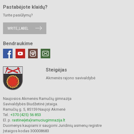
Pastabėjote klaidų?
Turite pasiūlymų?
WRITE_LABEL
Bendraukime
Steigėjas
Akmenės rajono savivaldybė
Naujosios Akmenės Ramučių gimnazija
Savivaldybės Biudžetinė įstaiga.
Ramučių g. 5, 85159 Naujoji Akmenė
Tel.:
+370 (425) 56 853
El. p.
rastine{eta}ramuciugimnazija.lt
Duomenys kaupiami ir saugomi Juridinių asmenų registre
Įstaigos kodas 300008683