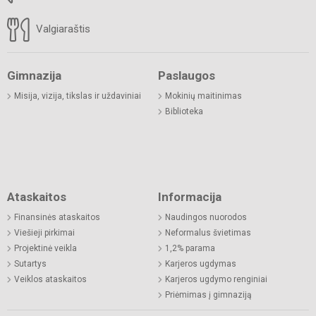
Valgiaraštis
Gimnazija
Paslaugos
Misija, vizija, tikslas ir uždaviniai
Mokinių maitinimas
Biblioteka
Ataskaitos
Informacija
Finansinės ataskaitos
Naudingos nuorodos
Viešieji pirkimai
Neformalus švietimas
Projektinė veikla
1,2% parama
Sutartys
Karjeros ugdymas
Veiklos ataskaitos
Karjeros ugdymo renginiai
Priėmimas į gimnaziją