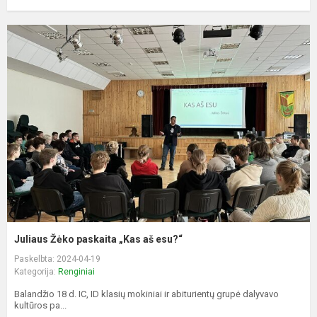
Juliaus Žėko paskaita „Kas aš esu?“
Paskelbta: 2024-04-19
Kategorija:
Renginiai
Balandžio 18 d. IC, ID klasių mokiniai ir abiturientų grupė dalyvavo
kultūros pa...