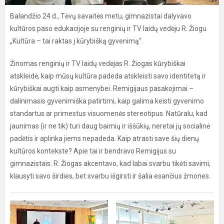
Balandžio 24 d., Tėvų savaitės metu, gimnazistai dalyvavo
kultūros paso edukacijoje su renginių ir TV laidų vedėju R. Žiogu
„Kultūra – tai raktas į kūrybišką gyvenimą“.
Žinomas renginių ir TV laidų vedėjas R. Žiogas kūrybiškai
atskleidė, kaip mūsų kultūra padeda atskleisti savo identitetą ir
kūrybiškai augti kaip asmenybei. Remigijaus pasakojimai –
dalinimasis gyvenimiška patirtimi, kaip galima keisti gyvenimo
standartus ar primestus visuomenės stereotipus. Natūralu, kad
jaunimas (ir ne tik) turi daug baimių ir iššūkių, neretai jų socialinė
padėtis ir aplinka jiems nepadeda. Kaip atrasti save šių dienų
kultūros kontekste? Apie tai ir bendravo Remigijus su
gimnazistais. R. Žiogas akcentavo, kad labai svarbu tikėti savimi,
klausyti savo širdies, bet svarbu išgirsti ir šalia esančius žmones.