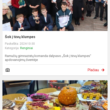
Šok į tėvų klumpes
Paskelbta: 2024-10-30
Kategorija:
Renginiai
Ramučių gimnazistų komanda dalyvavo „Šok į tėvų klumpes“
apdovanojimų šventėje
Plačiau