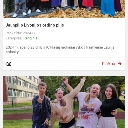
Jaunpilio Livonijos ordino pilis
Paskelbta: 2024-11-05
Kategorija:
Renginiai
2024 m. spalio 23 d. IB ir IC klasių mokiniai vyko Į kaimyninę Latviją
aplankyti...
Plačiau