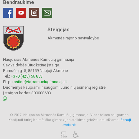
Bendraukime
Steigėjas
Akmenės rajono savivaldybė
Naujosios Akmenės Ramučių gimnazija
Savivaldybės Biudžetinė įstaiga.
Ramučių g. 5, 85159 Naujoji Akmenė
Tel.:
+370 (425) 56 853
El. p.
rastine{eta}ramuciugimnazija.lt
Duomenys kaupiami ir saugomi Juridinių asmenų registre
Įstaigos kodas 300008683
© 2017. Naujosios Akmenės Ramučių gimnazija. Visos teisės saugomos.
Kopijuoti turinį be raštiško gimnazijos sutikimo griežtai draudžiama.
Senoji
svetainė.