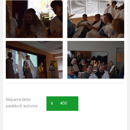
Nepamirškite
9
AČIŪ
padėkoti autoriui