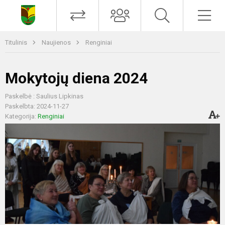
Titulinis
Naujienos
Renginiai
Mokytojų diena 2024
Paskelbė : Saulius Lipkinas
Paskelbta: 2024-11-27
Kategorija:
Renginiai