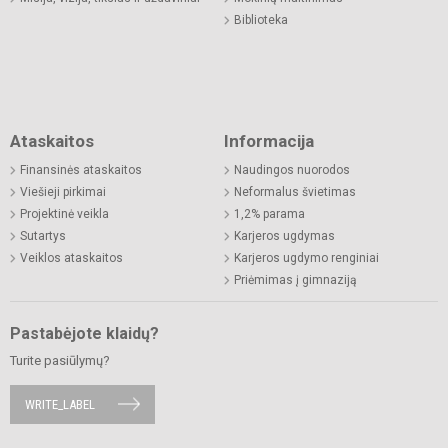
Biblioteka
Ataskaitos
Informacija
Finansinės ataskaitos
Naudingos nuorodos
Viešieji pirkimai
Neformalus švietimas
Projektinė veikla
1,2% parama
Sutartys
Karjeros ugdymas
Veiklos ataskaitos
Karjeros ugdymo renginiai
Priėmimas į gimnaziją
Pastabėjote klaidų?
Turite pasiūlymų?
WRITE_LABEL