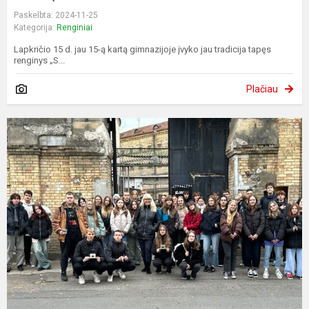
Paskelbta: 2024-11-25
Kategorija:
Renginiai
Lapkričio 15 d. jau 15-ą kartą gimnazijoje įvyko jau tradicija tapęs
renginys „S...
Plačiau