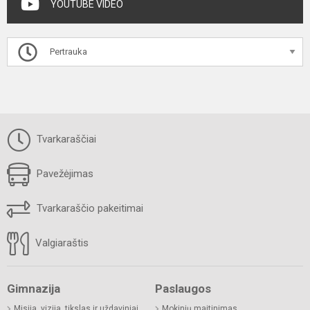
YOUTUBE VIDEO
Pertrauka
Tvarkaraščiai
Pavežėjimas
Tvarkaraščio pakeitimai
Valgiaraštis
Gimnazija
Paslaugos
Misija, vizija, tikslas ir uždaviniai
Mokinių maitinimas