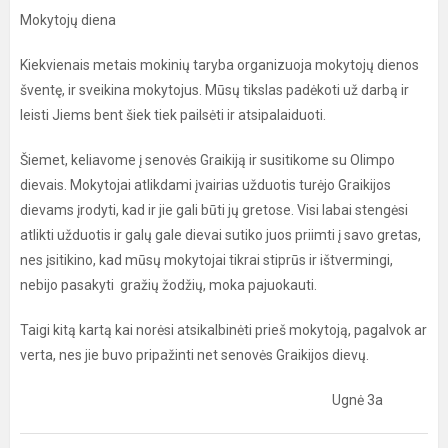
Mokytojų diena
Kiekvienais metais mokinių taryba organizuoja mokytojų dienos
šventę, ir sveikina mokytojus. Mūsų tikslas padėkoti už darbą ir
leisti Jiems bent šiek tiek pailsėti ir atsipalaiduoti.
Šiemet, keliavome į senovės Graikiją ir susitikome su Olimpo
dievais. Mokytojai atlikdami įvairias užduotis turėjo Graikijos
dievams įrodyti, kad ir jie gali būti jų gretose. Visi labai stengėsi
atlikti užduotis ir galų gale dievai sutiko juos priimti į savo gretas,
nes įsitikino, kad mūsų mokytojai tikrai stiprūs ir ištvermingi,
nebijo pasakyti gražių žodžių, moka pajuokauti.
Taigi kitą kartą kai norėsi atsikalbinėti prieš mokytoją, pagalvok ar
verta, nes jie buvo pripažinti net senovės Graikijos dievų.
Ugnė 3a