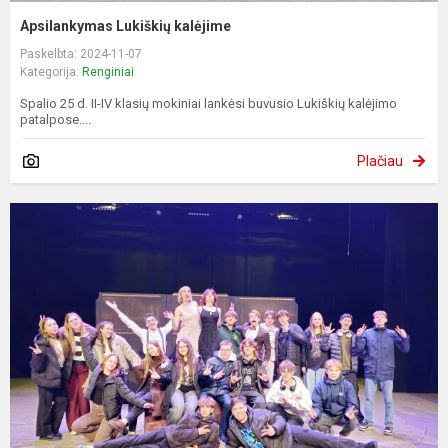
Apsilankymas Lukiškių kalėjime
Paskelbta: 2024-11-07
Kategorija:
Renginiai
Spalio 25 d. II-IV klasių mokiniai lankėsi buvusio Lukiškių kalėjimo
patalpose....
Plačiau