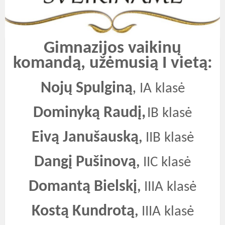
Gimnazijos vaikinų
komandą, užėmusią I vietą:
Nojų Spulginą
,
IA klasė
Dominyką Raudį,
IB klasė
Eivą Janušauską
,
IIB klasė
Dangį Pušinovą
,
IIC klasė
Domantą Bielskį
,
IIIA klasė
Kostą Kundrotą
,
IIIA klasė