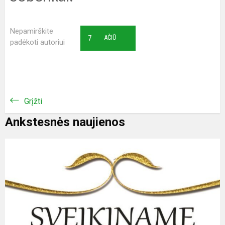
Nepamirškite
7
AČIŪ
padėkoti autoriui
Grįžti
Ankstesnės naujienos