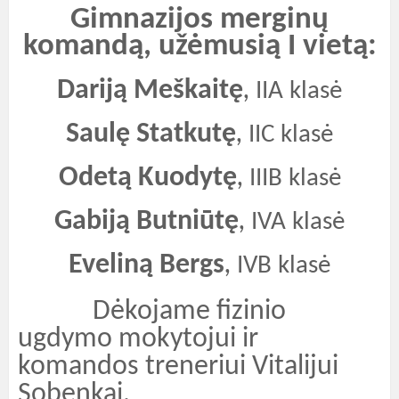
Gimnazijos merginų
komandą, užėmusią I vietą:
Dariją Meškaitę
,
IIA klasė
Saulę Statkutę
,
IIC klasė
Odetą Kuodytę
,
IIIB klasė
Gabiją Butniūtę
,
IVA klasė
Eveliną Bergs
,
IVB klasė
Dėkojame fizinio
ugdymo mokytojui ir
komandos treneriui Vitalijui
Sobenkai.