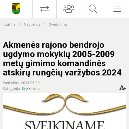
Titulinis
Naujienos
Sveikinimai
Akmenės rajono bendrojo
ugdymo mokyklų 2005-2009
metų gimimo komandinės
atskirų rungčių varžybos 2024
Paskelbta: 2024-05-20
Kategorija:
Sveikinimai