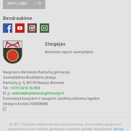
WRITE_LABEL
Bendraukime
Steigėjas
Akmenės rajono savivaldybė
Naujosios Akmenės Ramučių gimnazija
Savivaldybės Biudžetinė įstaiga.
Ramučių g. 5, 85159 Naujoji Akmenė
Tel.:
+370 (425) 56 853
El. p.
rastine{eta}ramuciugimnazija.lt
Duomenys kaupiami ir saugomi Juridinių asmenų registre
Įstaigos kodas 300008683
© 2017. Naujosios Akmenės Ramučių gimnazija. Visos teisės saugomos.
Kopijuoti turinį be raštiško gimnazijos sutikimo griežtai draudžiama.
Senoji