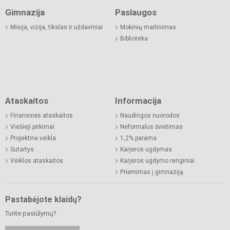
Gimnazija
Paslaugos
Misija, vizija, tikslas ir uždaviniai
Mokinių maitinimas
Biblioteka
Ataskaitos
Informacija
Finansinės ataskaitos
Naudingos nuorodos
Viešieji pirkimai
Neformalus švietimas
Projektinė veikla
1,2% parama
Sutartys
Karjeros ugdymas
Veiklos ataskaitos
Karjeros ugdymo renginiai
Priėmimas į gimnaziją
Pastabėjote klaidų?
Turite pasiūlymų?