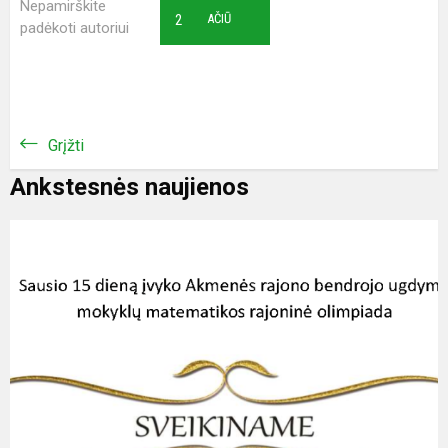
Nepamirškite
2
AČIŪ
padėkoti autoriui
Grįžti
Ankstesnės naujienos