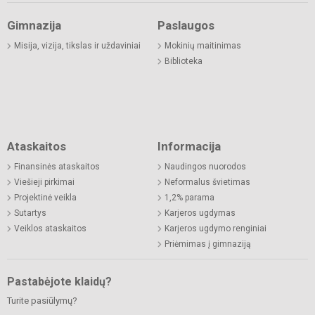
Gimnazija
Paslaugos
Misija, vizija, tikslas ir uždaviniai
Mokinių maitinimas
Biblioteka
Ataskaitos
Informacija
Finansinės ataskaitos
Naudingos nuorodos
Viešieji pirkimai
Neformalus švietimas
Projektinė veikla
1,2% parama
Sutartys
Karjeros ugdymas
Veiklos ataskaitos
Karjeros ugdymo renginiai
Priėmimas į gimnaziją
Pastabėjote klaidų?
Turite pasiūlymų?