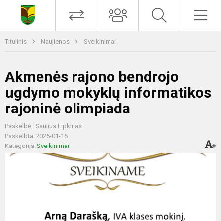
Titulinis
Naujienos
Sveikinimai
Akmenės rajono bendrojo
ugdymo mokyklų informatikos
rajoninė olimpiada
Paskelbė : Saulius Lipkinas
Paskelbta: 2025-01-16
Kategorija:
Sveikinimai