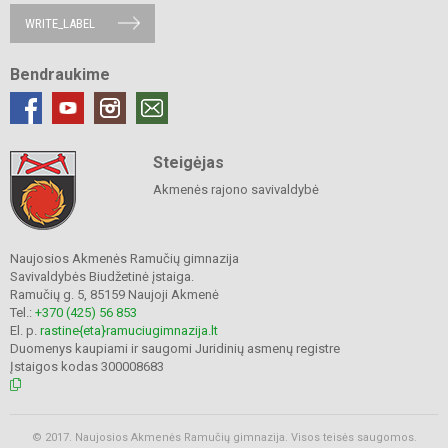
WRITE_LABEL
Bendraukime
Steigėjas
Akmenės rajono savivaldybė
Naujosios Akmenės Ramučių gimnazija
Savivaldybės Biudžetinė įstaiga.
Ramučių g. 5, 85159 Naujoji Akmenė
Tel.:
+370 (425) 56 853
El. p.
rastine{eta}ramuciugimnazija.lt
Duomenys kaupiami ir saugomi Juridinių asmenų registre
Įstaigos kodas 300008683
© 2017. Naujosios Akmenės Ramučių gimnazija. Visos teisės saugomos.